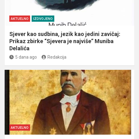
AKTUELNO
IZDVOJENO
Sjever kao sudbina, jezik kao jedini zavičaj:
Prikaz zbirke “Sjevera je najviše” Muniba
Delalića
5 dana ago
Redakcija
AKTUELNO