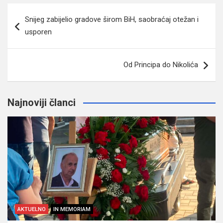
Navigacija
Snijeg zabijelio gradove širom BiH, saobraćaj otežan i
članaka
usporen
Od Principa do Nikolića
Najnoviji članci
AKTUELNO
IN MEMORIAM