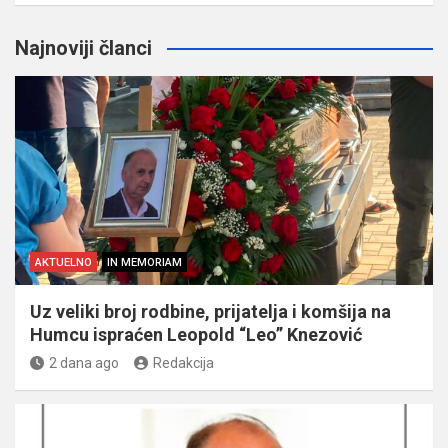
Najnoviji članci
AKTUELNO
IN MEMORIAM
Uz veliki broj rodbine, prijatelja i komšija na
Humcu ispraćen Leopold “Leo” Knezović
2 dana ago
Redakcija