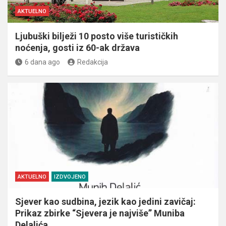
AKTUELNO
Ljubuški bilježi 10 posto više turističkih
noćenja, gosti iz 60-ak država
6 dana ago
Redakcija
AKTUELNO
IZDVOJENO
Sjever kao sudbina, jezik kao jedini zavičaj:
Prikaz zbirke “Sjevera je najviše” Muniba
Delalića