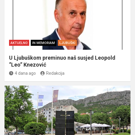
AKTUELNO
IN MEMORIAM
LJUBUŠKI
U Ljubuškom preminuo naš susjed Leopold
“Leo” Knezović
4 dana ago
Redakcija