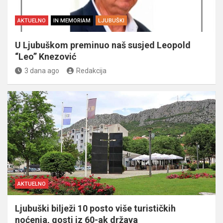
AKTUELNO
IN MEMORIAM
LJUBUŠKI
U Ljubuškom preminuo naš susjed Leopold
“Leo” Knezović
3 dana ago
Redakcija
AKTUELNO
Ljubuški bilježi 10 posto više turističkih
noćenja, gosti iz 60-ak država