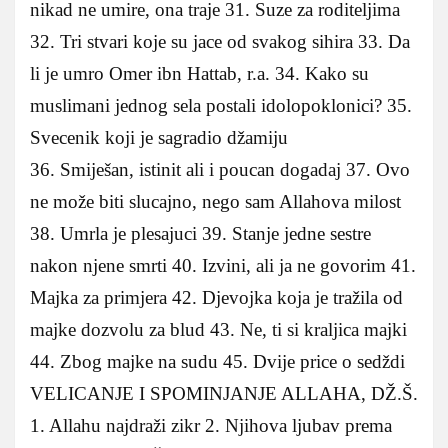
nikad ne umire, ona traje 31. Suze za roditeljima
32. Tri stvari koje su jace od svakog sihira 33. Da
li je umro Omer ibn Hattab, r.a. 34. Kako su
muslimani jednog sela postali idolopoklonici? 35.
Svecenik koji je sagradio džamiju
36. Smiješan, istinit ali i poucan dogadaj 37. Ovo
ne može biti slucajno, nego sam Allahova milost
38. Umrla je plesajuci 39. Stanje jedne sestre
nakon njene smrti 40. Izvini, ali ja ne govorim 41.
Majka za primjera 42. Djevojka koja je tražila od
majke dozvolu za blud 43. Ne, ti si kraljica majki
44. Zbog majke na sudu 45. Dvije price o sedždi
VELICANJE I SPOMINJANJE ALLAHA, DŽ.Š.
1. Allahu najdraži zikr 2. Njihova ljubav prema