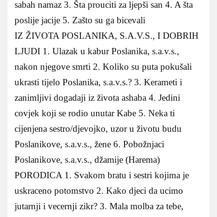
sabah namaz 3. Šta prouciti za ljepši san 4. A šta
poslije jacije 5. Zašto su ga bicevali
IZ ŽIVOTA POSLANIKA, S.A.V.S., I DOBRIH
LJUDI 1. Ulazak u kabur Poslanika, s.a.v.s.,
nakon njegove smrti 2. Koliko su puta pokušali
ukrasti tijelo Poslanika, s.a.v.s.? 3. Kerameti i
zanimljivi dogadaji iz života ashaba 4. Jedini
covjek koji se rodio unutar Kabe 5. Neka ti
cijenjena sestro/djevojko, uzor u životu budu
Poslanikove, s.a.v.s., žene 6. Pobožnjaci
Poslanikove, s.a.v.s., džamije (Harema)
PORODICA 1. Svakom bratu i sestri kojima je
uskraceno potomstvo 2. Kako djeci da ucimo
jutarnji i vecernji zikr? 3. Mala molba za tebe,