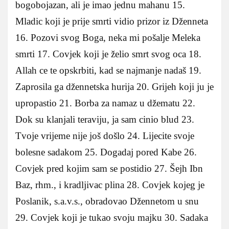
bogobojazan, ali je imao jednu mahanu 15.
Mladic koji je prije smrti vidio prizor iz Dženneta
16. Pozovi svog Boga, neka mi pošalje Meleka
smrti 17. Covjek koji je želio smrt svog oca 18.
Allah ce te opskrbiti, kad se najmanje nadaš 19.
Zaprosila ga džennetska hurija 20. Grijeh koji ju je
upropastio 21. Borba za namaz u džematu 22.
Dok su klanjali teraviju, ja sam cinio blud 23.
Tvoje vrijeme nije još došlo 24. Lijecite svoje
bolesne sadakom 25. Dogadaj pored Kabe 26.
Covjek pred kojim sam se postidio 27. Šejh Ibn
Baz, rhm., i kradljivac plina 28. Covjek kojeg je
Poslanik, s.a.v.s., obradovao Džennetom u snu
29. Covjek koji je tukao svoju majku 30. Sadaka