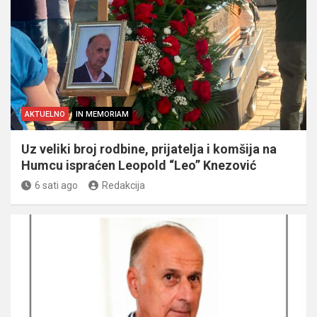
AKTUELNO
IN MEMORIAM
Uz veliki broj rodbine, prijatelja i komšija na
Humcu ispraćen Leopold “Leo” Knezović
6 sati ago
Redakcija