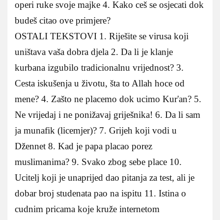
operi ruke svoje majke 4. Kako ceš se osjecati dok
budeš citao ove primjere?
OSTALI TEKSTOVI 1. Riješite se virusa koji
uništava vaša dobra djela 2. Da li je klanje
kurbana izgubilo tradicionalnu vrijednost? 3.
Cesta iskušenja u životu, šta to Allah hoce od
mene? 4. Zašto ne placemo dok ucimo Kur'an? 5.
Ne vrijedaj i ne ponižavaj griješnika! 6. Da li sam
ja munafik (licemjer)? 7. Grijeh koji vodi u
Džennet 8. Kad je papa placao porez
muslimanima? 9. Svako zbog sebe place 10.
Ucitelj koji je unaprijed dao pitanja za test, ali je
dobar broj studenata pao na ispitu 11. Istina o
cudnim pricama koje kruže internetom