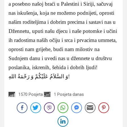
a posebno našoj braći u Palestini i Siriji, sačuvaj
nas iskušenja, koja ne možemo podnijeti, oprosti
našim roditeljima i dobrim precima i sastavi nas u
Džennetu, uputi našu djecu i naše potomke i učini
ih radostima naših očiju i srca i prvacima ummeta,
oprosti nam grijehe, budi nam milostiv na
Sudnjem danu i uvedi nas u džennete u društvu
poslanika, iskrenih, šehida i dobrih ljudi!
وَ السَّلاَمُ عَلَيْكُمْ وَ رَحْمَةُ اللهِ!
1570 Posjeta
1 Posjeta danas