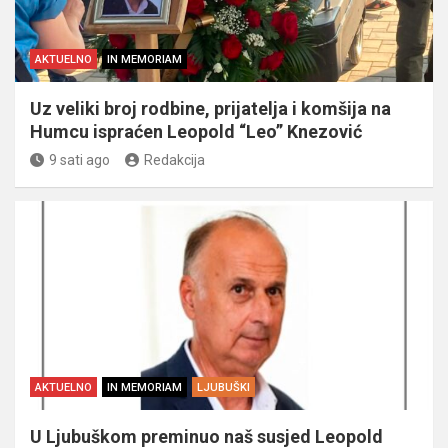
AKTUELNO
IN MEMORIAM
Uz veliki broj rodbine, prijatelja i komšija na
Humcu ispraćen Leopold “Leo” Knezović
9 sati ago
Redakcija
AKTUELNO
IN MEMORIAM
LJUBUŠKI
U Ljubuškom preminuo naš susjed Leopold