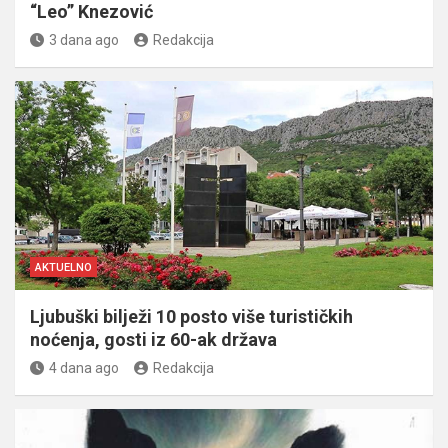
“Leo” Knezović
3 dana ago
Redakcija
AKTUELNO
Ljubuški bilježi 10 posto više turističkih
noćenja, gosti iz 60-ak država
4 dana ago
Redakcija