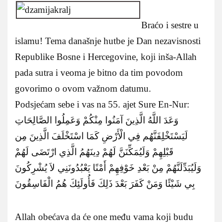
Braćo i sestre u
islamu! Tema današnje hutbe je Dan nezavisnosti
Republike Bosne i Hercegovine, koji inša-Allah
pada sutra i veoma je bitno da tim povodom
govorimo o ovom važnom datumu.
Podsjećam sebe i vas na 55. ajet Sure En-Nur:
وَعَدَ اللَّهُ الَّذِينَ آمَنُوا مِنْكُمْ وَعَمِلُوا الصَّالِحَاتِ
لَيَسْتَخْلِفَنَّهُم فِي الْأَرْضِ كَمَا اسْتَخْلَفَ الَّذِينَ مِن
قَبْلِهِمْ وَلَيُمَكِّنَنَّ لَهُمْ دِينَهُمُ الَّذِي ارْتَضَى لَهُمْ
وَلَيُبَدِّلَنَّهُمْ مِنْ بَعْدِ خَوْفِهِمْ أَمْنًا
يَعْبُدُونَنِي لاَ يُشْرِكُونَ
بِي شَيْئًا وَمَنْ كَفَرَ بَعْدَ ذَلِكَ فَأُولَئِكَ هُمُ الْفَاسِقُونَ
Allah obećava da će one među vama koji budu