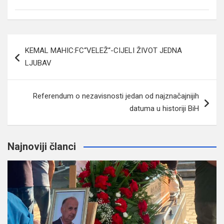
Navigacija
KEMAL MAHIC:FC“VELEŽ“-CIJELI ŽIVOT JEDNA
članaka
LJUBAV
Referendum o nezavisnosti jedan od najznačajnijih
datuma u historiji BiH
Najnoviji članci