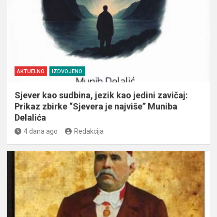
AKTUELNO
IZDVOJENO
Sjever kao sudbina, jezik kao jedini zavičaj:
Prikaz zbirke “Sjevera je najviše” Muniba
Delalića
4 dana ago
Redakcija