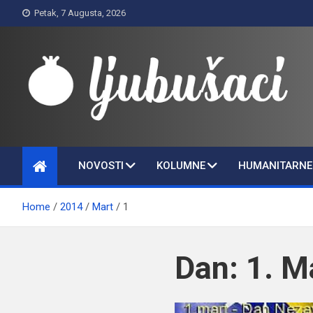
Skip
Petak, 7 Augusta, 2026
to
content
Ljubušaci
Svom voljenom gradu
NOVOSTI
KOLUMNE
HUMANITARNE 
Home
2014
Mart
1
Dan:
1. M