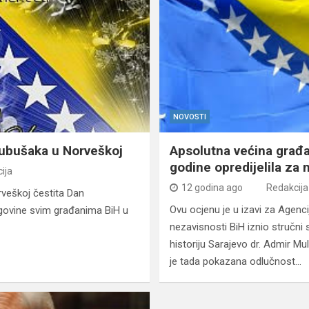
NOVOSTI
jubušaka u Norveškoj
Apsolutna većina građa
godine opredijelila za
ija
12 godina ago
Redakcija
veškoj čestita Dan
Ovu ocjenu je u izavi za Agen
govine svim građanima BiH u
nezavisnosti BiH iznio stručni 
historiju Sarajevo dr. Admir M
je tada pokazana odlučnost…