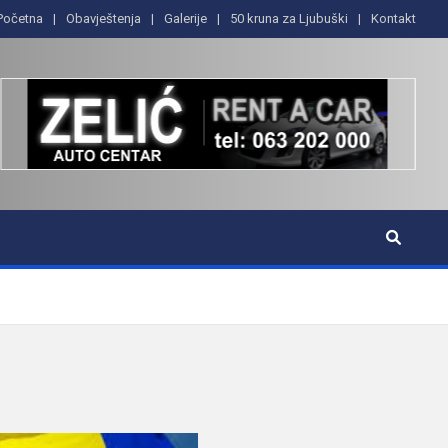
Početna
Obavještenja
Galerije
50 kruna za Ljubuški
Kontakt