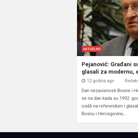
AKTUELNO
Pejanović: Građani s
glasali za modernu, 
12 godina ago
Redakc
Dan nezavisnosti Bosne i He
se na dan kada su 1992. go
izašli na referendum i glasa
Bosnu i Hercegovinu.…