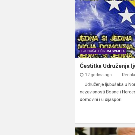
LJUBUŠACI ŠIROM SVIJETA
Čestitka Udruženja l
12 godina ago
Redakc
Udruženje ljubušaka u Nor
nezavisnosti Bosne i Herce
domovini i u dijaspori.