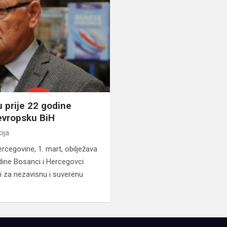
u prije 22 godine
evropsku BiH
ija
rcegovine, 1. mart, obilježava
dine Bosanci i Hercegovci
li za nezavisnu i suverenu