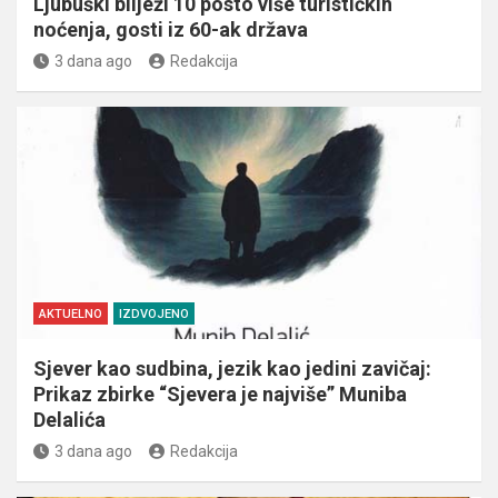
Ljubuški bilježi 10 posto više turističkih
noćenja, gosti iz 60-ak država
3 dana ago
Redakcija
AKTUELNO
IZDVOJENO
Sjever kao sudbina, jezik kao jedini zavičaj:
Prikaz zbirke “Sjevera je najviše” Muniba
Delalića
3 dana ago
Redakcija