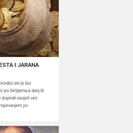
ESTA I JARANA
rodici sin je bio
io po birtijama,a danj bi
dopirali savjeti već
 lumpevanjem po