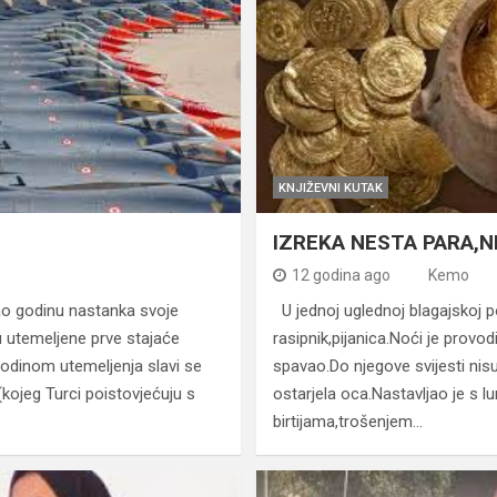
KNJIŽEVNI KUTAK
IZREKA NESTA PARA,N
12 godina ago
Kemo
o godinu nastanka svoje
U jednoj uglednoj blagajskoj po
u utemeljene prve stajaće
rasipnik,pijanica.Noći je provod
godinom utemeljenja slavi se
spavao.Do njegove svijesti nisu 
(kojeg Turci poistovjećuju s
ostarjela oca.Nastavljao je s
birtijama,trošenjem…