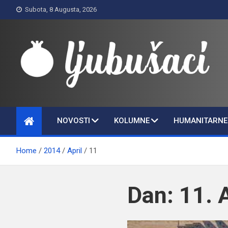
Skip
Subota, 8 Augusta, 2026
to
content
Ljubušaci
Svom voljenom gradu
NOVOSTI
KOLUMNE
HUMANITARNE 
Home
2014
April
11
Dan:
11. 