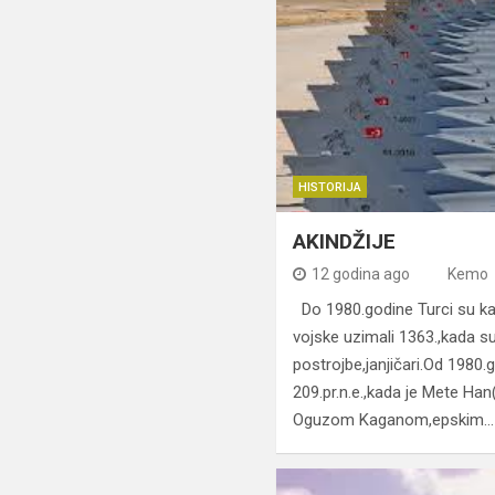
HISTORIJA
AKINDŽIJE
12 godina ago
Kemo
Do 1980.godine Turci su ka
vojske uzimali 1363.,kada s
postrojbe,janjičari.Od 1980.
209.pr.n.e.,kada je Mete Han
Oguzom Kaganom,epskim…