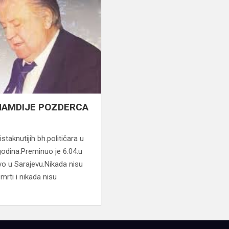
 HAMDIJE POZDERCA
taknutijih bh.političara u
.godina.Preminuo je 6.04.u
vo u Sarajevu.Nikada nisu
mrti i nikada nisu