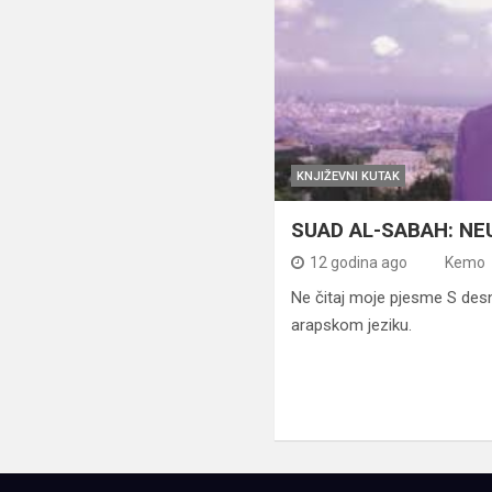
KNJIŽEVNI KUTAK
SUAD AL-SABAH: NE
12 godina ago
Kemo
Ne čitaj moje pjesme S desn
arapskom jeziku.