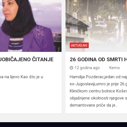
AKTUELNO
UOBIČAJENO ČITANJE
26 GODINA OD SMRTI
12 godina ago
Kemo
a na lijevo Kao što je u
Hamdija Pozderac,jedan od najis
ex-Jugoslaviji,umro je prije 26
Kliničkom centru bolnice Koše
objašnjene okolnosti njegove s
demantovane priče da je…