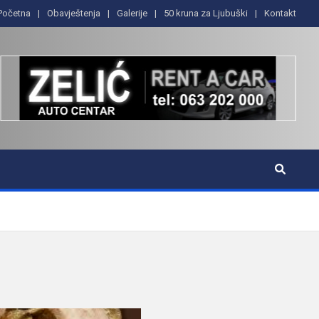
Početna
Obavještenja
Galerije
50 kruna za Ljubuški
Kontakt