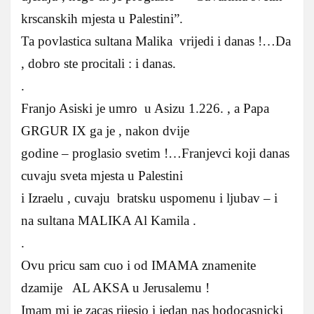
krscanskih mjesta u Palestini”.
Ta povlastica sultana Malika vrijedi i danas !…Da
, dobro ste procitali : i danas.
.
Franjo Asiski je umro u Asizu 1.226. , a Papa
GRGUR IX ga je , nakon dvije
godine – proglasio svetim !…Franjevci koji danas
cuvaju sveta mjesta u Palestini
i Izraelu , cuvaju bratsku uspomenu i ljubav – i
na sultana MALIKA Al Kamila .
.
Ovu pricu sam cuo i od IMAMA znamenite
dzamije AL AKSA u Jerusalemu !
Imam mi je zacas rijesio i jedan nas hodocasnicki