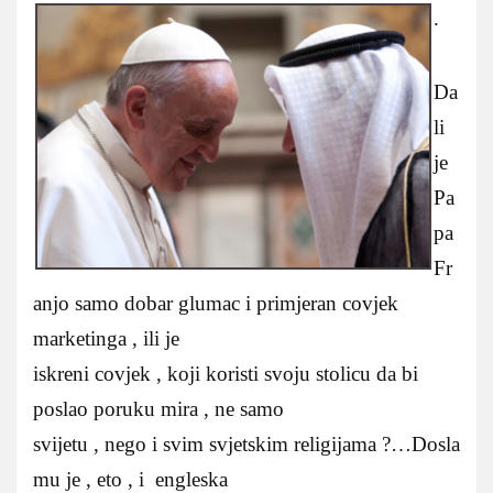
.
Da
li
je
Pa
pa
Fr
anjo samo dobar glumac i primjeran covjek
marketinga , ili je
iskreni covjek , koji koristi svoju stolicu da bi
poslao poruku mira , ne samo
svijetu , nego i svim svjetskim religijama ?…Dosla
mu je , eto , i engleska