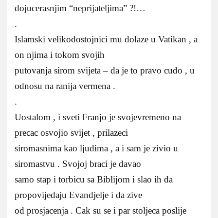
dojucerasnjim “neprijateljima” ?!…
.
Islamski velikodostojnici mu dolaze u Vatikan , a
on njima i tokom svojih
putovanja sirom svijeta – da je to pravo cudo , u
odnosu na ranija vermena .
.
Uostalom , i sveti Franjo je svojevremeno na
precac osvojio svijet , prilazeci
siromasnima kao ljudima , a i sam je zivio u
siromastvu . Svojoj braci je davao
samo stap i torbicu sa Biblijom i slao ih da
propovijedaju Evandjelje i da zive
od prosjacenja . Cak su se i par stoljeca poslije