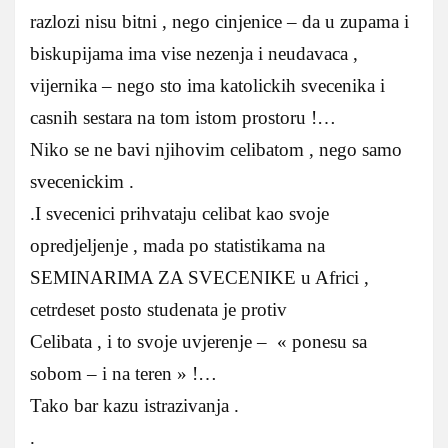
razlozi nisu bitni , nego cinjenice – da u zupama i
biskupijama ima vise nezenja i neudavaca ,
vijernika – nego sto ima katolickih svecenika i
casnih sestara na tom istom prostoru !…
Niko se ne bavi njihovim celibatom , nego samo
svecenickim .
.I svecenici prihvataju celibat kao svoje
opredjeljenje , mada po statistikama na
SEMINARIMA ZA SVECENIKE u Africi ,
cetrdeset posto studenata je protiv
Celibata , i to svoje uvjerenje – « ponesu sa
sobom – i na teren » !…
Tako bar kazu istrazivanja .
.