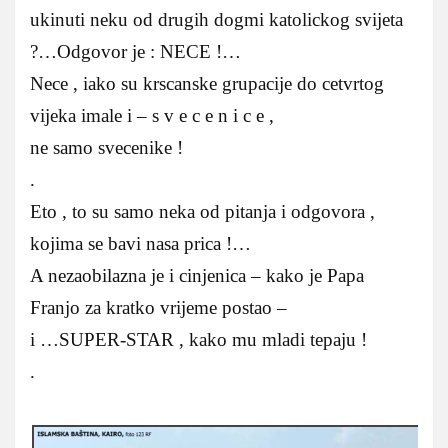
ukinuti neku od drugih dogmi katolickog svijeta
?…Odgovor je : NECE !…
Nece , iako su krscanske grupacije do cetvrtog
vijeka imale i – s v e c e n i c e ,
ne samo svecenike !
.
Eto , to su samo neka od pitanja i odgovora ,
kojima se bavi nasa prica !…
A nezaobilazna je i cinjenica – kako je Papa
Franjo za kratko vrijeme postao –
i …SUPER-STAR , kako mu mladi tepaju !
.