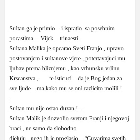
Sultan ga je primio – i ispratio sa posebnim
pocastima …Vijek – trinaesti .
Sultana Malika je opcarao Sveti Franjo , upravo
postovanjem i sultanove vjere , potcrtavajuci mu
ljubav prema bliznjemu , kao vrhunsku vrlinu
Krscanstva , te isticuci – da je Bog jedan za
sve ljude – ma kako mu se oni razlicito molili !
.
Sultan mu nije ostao duzan !…
Sultan Malik je dozvolio svetom Franji i njegovoj
braci , ne samo da slobodno
djeluju , nego ih je proglasio – “Cuvarima svetih