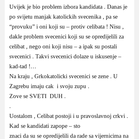
Uvijek je bio problem izbora kandidata . Danas je
po svijetu manjak katolickih svecenika , pa se
“provuku” i oni koji su – protiv celibata ! Nisu ,
dakle problem svecenici koji su se opredijelili za
celibat , nego oni koji nisu – a ipak su postali
svecenici . Takvi svecenici dolaze u iskusenje –
kad-tad !…
Na kraju , Grkokatolicki svecenici se zene . U
Zagrebu imaju cak i svoju zupu .
Zove se SVETI DUH .
.
Uostalom , Celibat postoji i u pravoslavnoj crkvi .
Kad se kandidati zapope – sto
znaci da su se opredijelili da rade sa vijernicima na