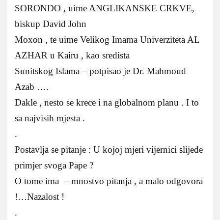
SORONDO , uime ANGLIKANSKE CRKVE,
biskup David John
Moxon , te uime Velikog Imama Univerziteta AL
AZHAR u Kairu , kao sredista
Sunitskog Islama – potpisao je Dr. Mahmoud
Azab ….
Dakle , nesto se krece i na globalnom planu . I to
sa najvisih mjesta .
.
Postavlja se pitanje : U kojoj mjeri vijernici slijede
primjer svoga Pape ?
O tome ima – mnostvo pitanja , a malo odgovora
!…Nazalost !
.