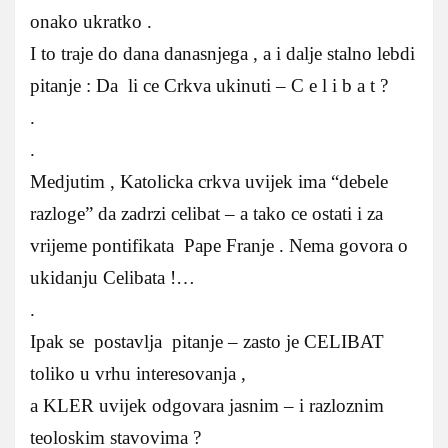
onako ukratko .
I to traje do dana danasnjega , a i dalje stalno lebdi
pitanje : Da li ce Crkva ukinuti – C e l i b a t ?
.
.
Medjutim , Katolicka crkva uvijek ima “debele
razloge” da zadrzi celibat – a tako ce ostati i za
vrijeme pontifikata Pape Franje . Nema govora o
ukidanju Celibata !…
.
Ipak se postavlja pitanje – zasto je CELIBAT
toliko u vrhu interesovanja ,
a KLER uvijek odgovara jasnim – i razloznim
teoloskim stavovima ?