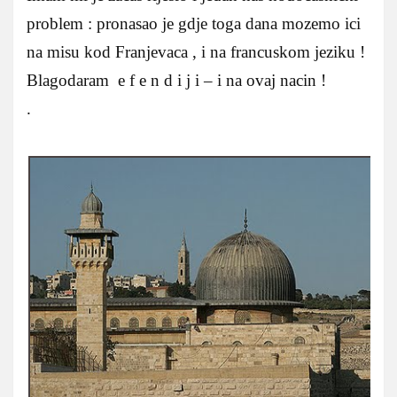
problem : pronasao je gdje toga dana mozemo ici
na misu kod Franjevaca , i na francuskom jeziku !
Blagodaram e f e n d i j i – i na ovaj nacin !
.