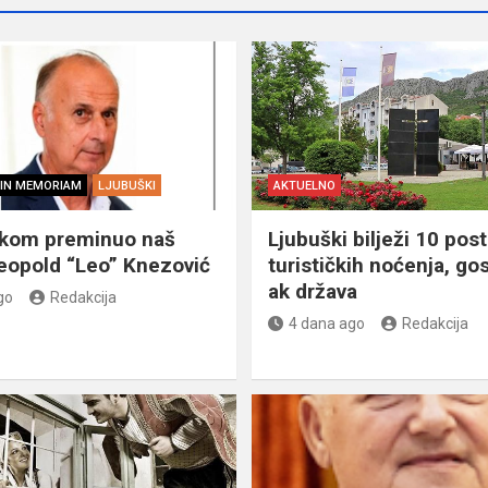
IN MEMORIAM
LJUBUŠKI
AKTUELNO
škom preminuo naš
Ljubuški bilježi 10 post
eopold “Leo” Knezović
turističkih noćenja, gos
ak država
go
Redakcija
4 dana ago
Redakcija