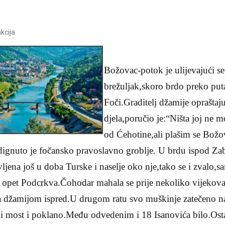
kcija
Božovac-potok je ulijevajući s
brežuljak,skoro brdo preko put
Foči.Graditelj džamije opraštaj
djela,poručio je:“Ništa joj ne m
od Ćehotine,ali plašim se Bo
ignuto je fočansko pravoslavno groblje.
U brdu ispod Zab
ljena još u doba Turske i naselje oko nje,tako se i zvalo,
a opet Podcrkva.Čohodar mahala se prije nekoliko vijekova
 džamijom ispred.U drugom ratu svo muškinje zatečeno n
i most i poklano.Među odvedenim i 18 Isanovića bilo.Osta