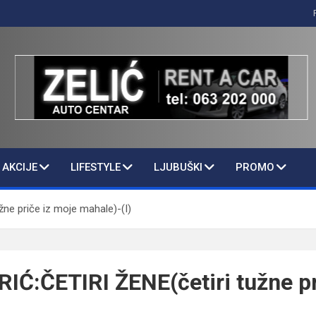
AKCIJE
LIFESTYLE
LJUBUŠKI
PROMO
ne priče iz moje mahale)-(I)
Ć:ČETIRI ŽENE(četiri tužne pr