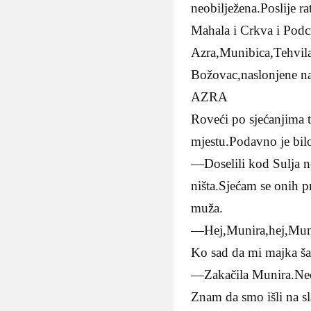
neobilježena.Poslije r
Mahala i Crkva i Podcr
Azra,Munibica,Tehvila i
Božovac,naslonjene na 
AZRA
Roveći po sjećanjima 
mjestu.Podavno je bilo
—Doselili kod Sulja n
ništa.Sjećam se onih pr
muža.
—Hej,Munira,hej,Munir
Ko sad da mi majka ša
—Zakačila Munira.Neće
Znam da smo išli na sl