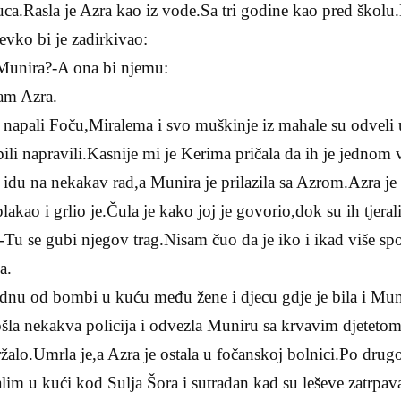
juca.Rasla je Azra kao iz vode.Sa tri godine kao pred školu.
evko bi je zadirkivao:
Munira?-A ona bi njemu:
am Azra.
lu napali Foču,Miralema i svo muškinje iz mahale su odvel
li napravili.Kasnije mi je Kerima pričala da ih je jednom v
a idu na nekakav rad,a Munira je prilazila sa Azrom.Azra je
lakao i grlio je.Čula je kako joj je govorio,dok su ih tjeral
Tu se gubi njegov trag.Nisam čuo da je iko i ikad više 
a.
jednu od bombi u kuću među žene i djecu gdje je bila i Mun
šla nekakva policija i odvezla Muniru sa krvavim djeteto
žalo.Umrla je,a Azra je ostala u fočanskoj bolnici.Po drugoj
lim u kući kod Sulja Šora i sutradan kad su leševe zatrpava