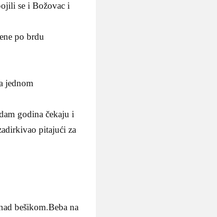
ojili se i Božovac i
ožene po brdu
na jednom
edam godina čekaju i
zadirkivao pitajući za
o nad bešikom.Beba na