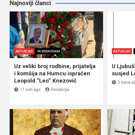
Najnoviji članci
AKTUELNO
IN MEMORIAM
AKTUELNO
Uz veliki broj rodbine, prijatelja
U Ljubu
i komšija na Humcu ispraćen
susjed L
Leopold “Leo” Knezović
3 dana a
11 sati ago
Redakcija