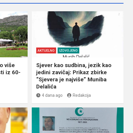
AKTUELNO
IZDVOJENO
o više
Sjever kao sudbina, jezik kao
ti iz 60-
jedini zavičaj: Prikaz zbirke
“Sjevera je najviše” Muniba
Delalića
4 dana ago
Redakcija