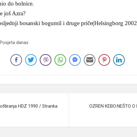
nio do bolnice.
je još Azra?
sljednji bosanski bogumil i druge priče(Helsingborg 2002
 Posjeta danas
ofiliranja HDZ 1990 / Stranka
OZREN KEBO:NEŠTO O P