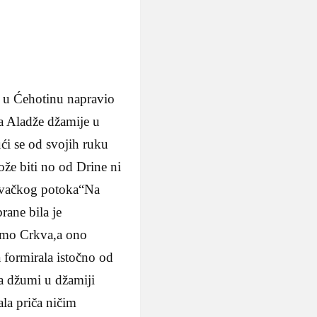
e u Ćehotinu napravio
a Aladže džamije u
ući se od svojih ruku
ože biti no od Drine ni
žovačkog potoka“Na
rane bila je
samo Crkva,a ono
 formirala istočno od
a džumi u džamiji
la priča ničim