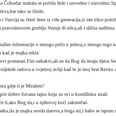
ata Čohodar mahala se počela širiti i uzvodno i nizvodno.Sp
kva,bar tako se činilo.
 Vasvija su četiri žene iz više generacija,iz iste ulice pol
pravoslavnom groblju.Vezuje ih ulica,ali i slična sudbina.
tražim informacije o mnogo priča u jednoj,o mnogo tuge 
 kad je majka rekla:
ovi postanari.Fini nekakvi,ali ne da Bog da imaju djece.S
oljetnih radova u cvjetnoj avliji kad bi je moj brat Revko 
a gdje ti je Miralem?
pće dobro čuvanu tajnu koju su svi u komšiluku znali:
 li,ako Bog da,i u njihovoj kući zakmečati.
atku,da je majka nosila darove,a boga mi,i babo se isprsi