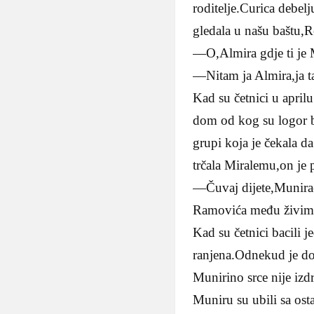
roditelje.Curica debel
gledala u našu baštu,R
—O,Almira gdje ti je 
—Nitam ja Almira,ja t
Kad su četnici u apri
dom od kog su logor bi
grupi koja je čekala d
trčala Miralemu,on je p
—Čuvaj dijete,Munira-
Ramovića među živim
Kad su četnici bacili 
ranjena.Odnekud je do
Munirino srce nije izdr
Muniru su ubili sa osta