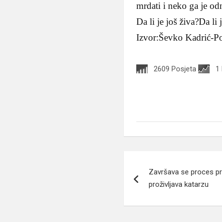
mrdati i neko ga je od
Da li je još živa?Da li 
Izvor:Ševko Kadrić-Po
2609 Posjeta
1
Navigacija
Završava se proces pr
članaka
proživljava katarzu