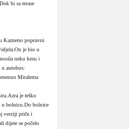
Dok bi sa terase
i u Kazneno popravni
idjela.On je bio u
 nosila neku kesu i
i u autobus:
spomenuo Miralema
ira.Azra je teško
m u bolnicu.Do bolnice
 verziji priče i
li dijete se počelo