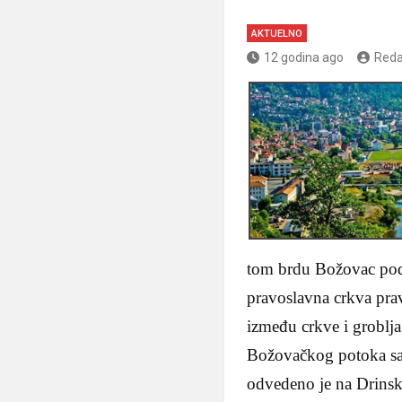
AKTUELNO
12 godina ago
Reda
tom brdu Božovac pod
pravoslavna crkva prav
između crkve i groblj
Božovačkog potoka sa
odvedeno je na Drinsk