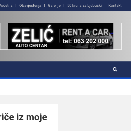
Početna
Obavještenja
Galerije
50 kruna za Ljubuški
Kontakt
iče iz moje