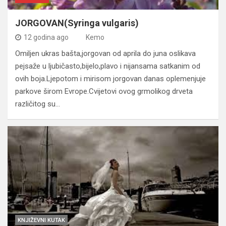
JORGOVAN(Syringa vulgaris)
12 godina ago
Kemo
Omiljen ukras bašta,jorgovan od aprila do juna oslikava
pejsaže u ljubičasto,bijelo,plavo i nijansama satkanim od
ovih boja.Ljepotom i mirisom jorgovan danas oplemenjuje
parkove širom Evrope.Cvijetovi ovog grmolikog drveta
različitog su…
KNJIŽEVNI KUTAK