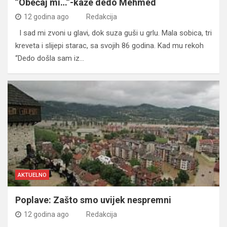
”Obećaj mi…”-kaže dedo Mehmed
12 godina ago
Redakcija
I sad mi zvoni u glavi, dok suza guši u grlu. Mala sobica, tri
kreveta i slijepi starac, sa svojih 86 godina. Kad mu rekoh
“Dedo došla sam iz…
AKTUELNO
Poplave: Zašto smo uvijek nespremni
12 godina ago
Redakcija