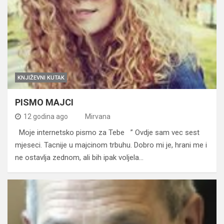
KNJIŽEVNI KUTAK
PISMO MAJCI
12 godina ago
Mirvana
Moje internetsko pismo za Tebe ” Ovdje sam vec sest
mjeseci. Tacnije u majcinom trbuhu. Dobro mi je, hrani me i
ne ostavlja zednom, ali bih ipak voljela…