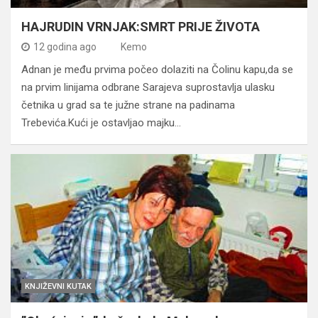
HAJRUDIN VRNJAK:SMRT PRIJE ŽIVOTA
12 godina ago
Kemo
Adnan je među prvima počeo dolaziti na Čolinu kapu,da se
na prvim linijama odbrane Sarajeva suprostavlja ulasku
četnika u grad sa te južne strane na padinama
Trebevića.Kući je ostavljao majku…
KNJIŽEVNI KUTAK