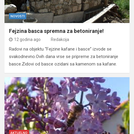
NOVOSTI
Fejzina basca spremna za betoniranje!
12 godina ago
Redakcija
Radovi na objektu “Fejzine kafane i basce” izvode se
svakodnevno.Ovih dana vrse se pripreme za betoniranje
basce.Zidovi od basce ozidani sa kamenom sa kafane.
AKTUELNO