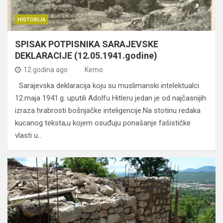
HISTORIJA
SPISAK POTPISNIKA SARAJEVSKE
DEKLARACIJE (12.05.1941.godine)
12 godina ago
Kemo
Sarajevska deklaracija koju su muslimanski intelektualci
12.maja 1941.g. uputili Adolfu Hitleru jedan je od najčasnijih
izraza hrabrosti bošnjačke inteligencije.Na stotinu redaka
kucanog teksta,u kojem osuđuju ponašanje fašističke
vlasti u…