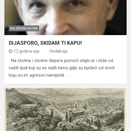
KNJIŽEVNI KUTAK
DIJASPORO, SKIDAM TI KAPU!
12 godina ago
Redakcija
Na stotine i stotine šlepera pomoći stiglo je i stiže od
naših ljudi koji su se našli tamo gdje su bježeći od smrti
koju su im agresori namijenili .…