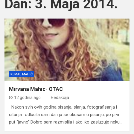
Dan:
3. Maja 2014.
KEMAL MAHIĆ
Mirvana Mahic- OTAC
12 godina ago
Redakcija
Nakon svih ovih godina pisanja, slanja, fotografisanja i
citanja.. odlucila sam da i ja se okusam u pisanju, po prvi
put “javno”.Dobro sam razmislila i ako iko zasluzuje neku…