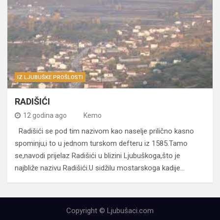
IZ LJUBUŠKE PROŠLOSTI
RADIŠIĆI
12 godina ago
Kemo
Radišići se pod tim nazivom kao naselje prilično kasno
spominju,i to u jednom turskom defteru iz 1585.Tamo
se,navodi prijelaz Radišići u blizini Ljubuškoga,što je
najbliže nazivu Radišići.U sidžilu mostarskoga kadije…
Copyright © Ljubušaci.com