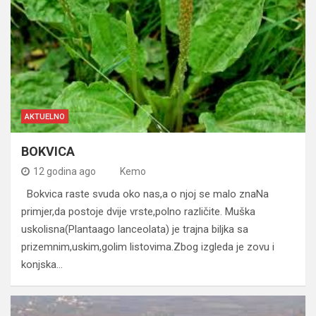
AKTUELNO
BOKVICA
12 godina ago
Kemo
Bokvica raste svuda oko nas,a o njoj se malo znaNa
primjer,da postoje dvije vrste,polno različite. Muška
uskolisna(Plantaago lanceolata) je trajna biljka sa
prizemnim,uskim,golim listovima.Zbog izgleda je zovu i
konjska…