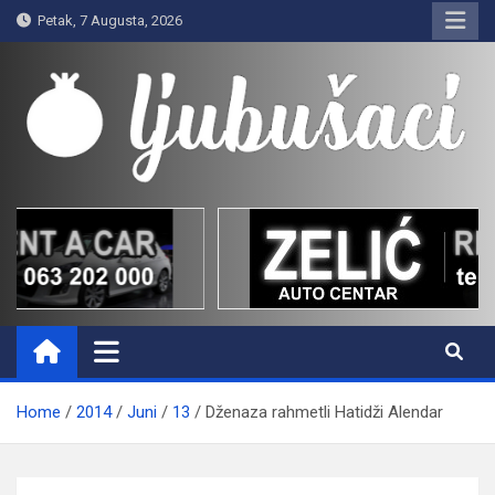
Skip
Petak, 7 Augusta, 2026
to
content
Ljubušaci
Svom voljenom gradu
Home
2014
Juni
13
Dženaza rahmetli Hatidži Alendar