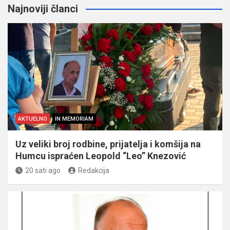
Najnoviji članci
AKTUELNO
IN MEMORIAM
Uz veliki broj rodbine, prijatelja i komšija na
Humcu ispraćen Leopold “Leo” Knezović
20 sati ago
Redakcija