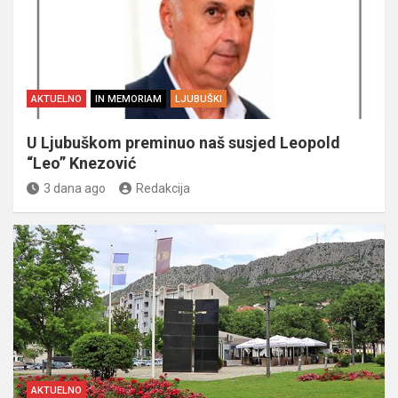
AKTUELNO
IN MEMORIAM
LJUBUŠKI
U Ljubuškom preminuo naš susjed Leopold
“Leo” Knezović
3 dana ago
Redakcija
AKTUELNO