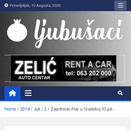
Skip
Ponedjeljak, 10 Augusta, 2026
to
content
Ljubušaci
Svom voljenom gradu
Home
2014
Juli
2
Zajednicki iftar u Gradskoj 02.juli…