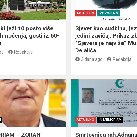
AKTUELNO
IZDVOJENO
bilježi 10 posto više
Sjever kao sudbina, jez
ih noćenja, gosti iz 60-
jedini zavičaj: Prikaz z
a
“Sjevera je najviše” Mu
Delalića
go
Redakcija
3 dana ago
Redakcija
M
AKTUELNO
IN MEMORIAM
RIAM – ZORAN
Smrtovnica rah.Adnan