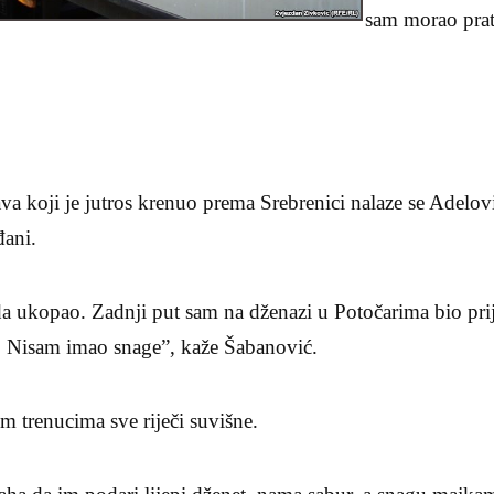
sam morao prat
a koji je jutros krenuo prema Srebrenici nalaze se Adelov
đani.
 ukopao. Zadnji put sam na dženazi u Potočarima bio prije
. Nisam imao snage”, kaže Šabanović.
 trenucima sve riječi suvišne.