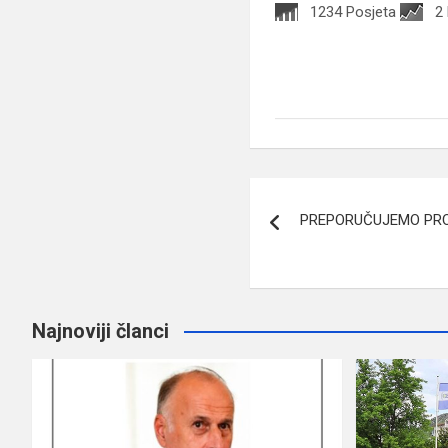
1234 Posjeta
2
Navigacija
PREPORUČUJEMO PROČ
članaka
Najnoviji članci