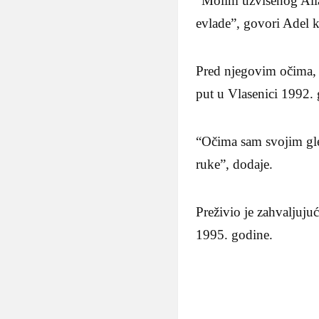
“Molim uzvišenog Alla
evlade”, govori Adel k
Pred njegovim očima, d
put u Vlasenici 1992. 
“Očima sam svojim gle
ruke”, dodaje.
Preživio je zahvaljuju
1995. godine.