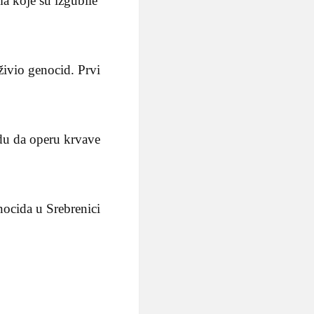
a koje su izgubile
živio genocid. Prvi
du da operu krvave
nocida u Srebrenici