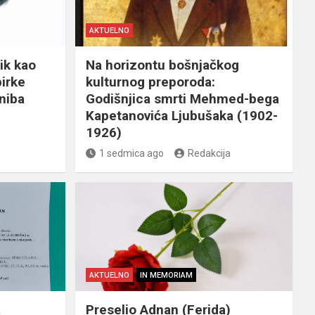
AKTUELNO
ik kao
Na horizontu bošnjačkog
birke
kulturnog preporoda:
niba
Godišnjica smrti Mehmed-bega
Kapetanovića Ljubušaka (1902-
1926)
1 sedmica ago
Redakcija
AKTUELNO
IN MEMORIAM
a
Preselio Adnan (Ferida)