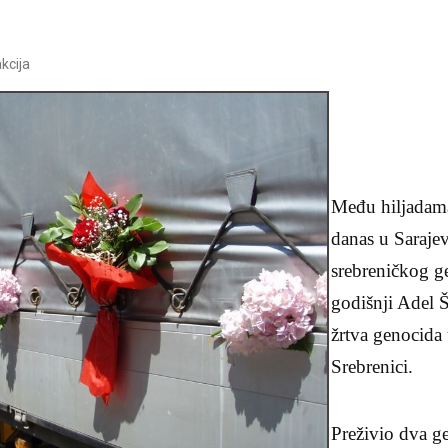
kcija
Među hiljadama
danas u Sarajev
srebreničkog ge
godišnji Adel Š
žrtva genocida 
Srebrenici.
Preživio dva g