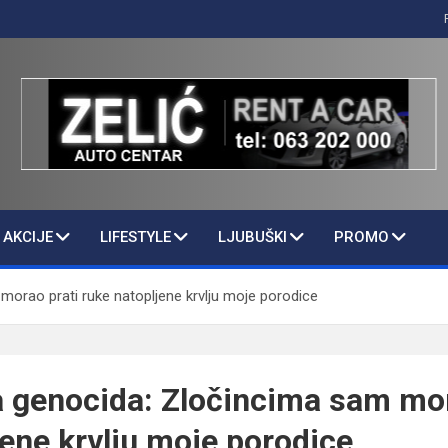
AKCIJE
LIFESTYLE
LJUBUŠKI
PROMO
morao prati ruke natopljene krvlju moje porodice
a genocida: Zločincima sam mor
jene krvlju moje porodice