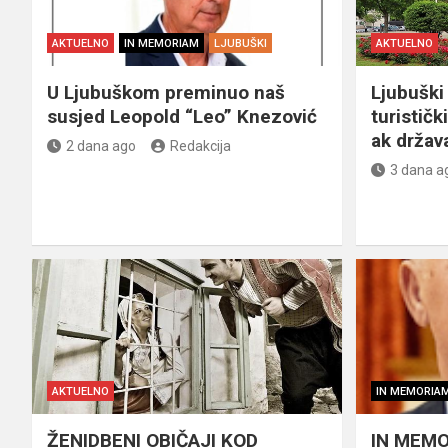
AKTUELNO
IN MEMORIAM
LJUBUŠKI
AKTUELNO
U Ljubuškom preminuo naš
Ljubuški 
susjed Leopold “Leo” Knezović
turističk
ak držav
2 dana ago
Redakcija
3 dana a
AKTUELNO
IN MEMORIA
ŽENIDBENI OBIČAJI KOD
IN MEMO