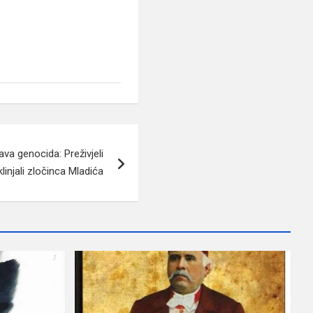
tava genocida: Preživjeli
linjali zločinca Mladića