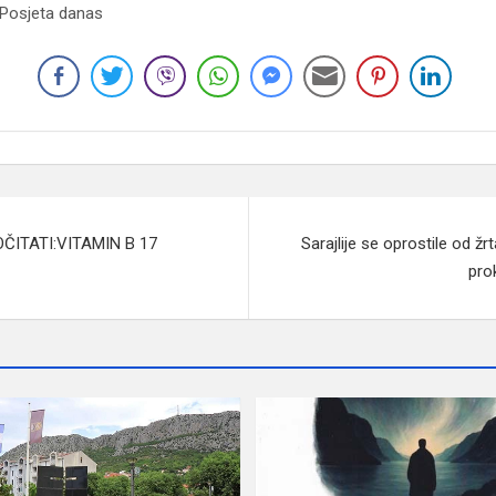
 Posjeta danas
ITATI:VITAMIN B 17
Sarajlije se oprostile od žr
prok