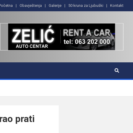
Početna
Obavještenja
Galerije
50 kruna za Ljubuški
Kontakt
ao prati