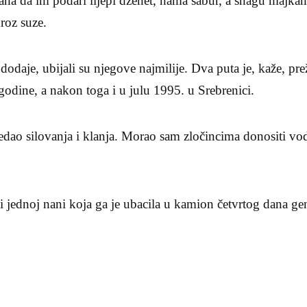
ha da im podari lijepi dženet, nama sabur, a snagu majkam
roz suze.
odaje, ubijali su njegove najmilije. Dva puta je, kaže, pre
godine, a nakon toga i u julu 1995. u Srebrenici.
dao silovanja i klanja. Morao sam zločincima donositi vo
ći jednoj nani koja ga je ubacila u kamion četvrtog dana ge