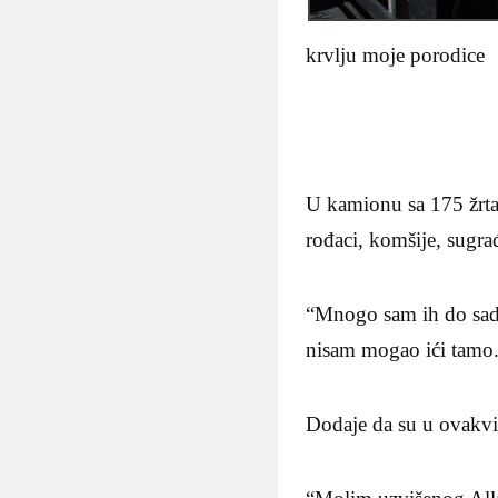
krvlju moje porodice
U kamionu sa 175 žrtav
rođaci, komšije, sugra
“Mnogo sam ih do sada
nisam mogao ići tamo
Dodaje da su u ovakvim