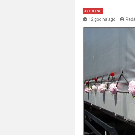
AKTUELNO
12 godina ago
Reda