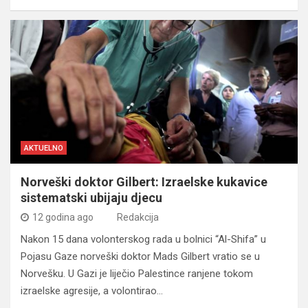
AKTUELNO
Norveški doktor Gilbert: Izraelske kukavice
sistematski ubijaju djecu
12 godina ago
Redakcija
Nakon 15 dana volonterskog rada u bolnici “Al-Shifa” u
Pojasu Gaze norveški doktor Mads Gilbert vratio se u
Norvešku. U Gazi je liječio Palestince ranjene tokom
izraelske agresije, a volontirao…