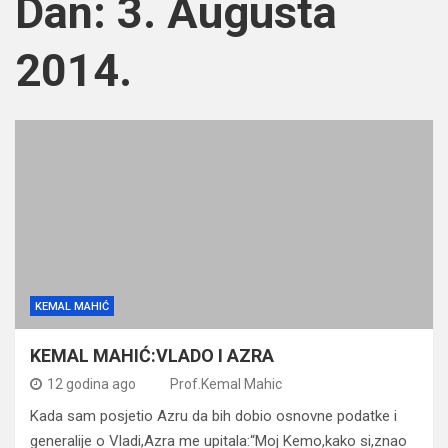
Dan:
3. Augusta
2014.
KEMAL MAHIĆ
KEMAL MAHIĆ:VLADO I AZRA
12 godina ago
Prof.Kemal Mahic
Kada sam posjetio Azru da bih dobio osnovne podatke i
generalije o Vladi,Azra me upitala:“Moj Kemo,kako si,znao