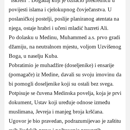
“Iskreni”. Događaj koji je označio prekretnicu u
povijesti islama i cjelokupnog čovječanstva.
U
poslaničkoj postelji, poslije planiranog atentata na
njega, ostaje hrabri i učeni mladić hazreti Ali.
Po dolasku u Medinu, Muhammed a.s. prvo gradi
džamiju, na neutralnom mjestu, voljom Uzvišenog
Boga, u naselju Kuba.
Pobratimio je muhadžire (doseljenike) i ensarije
(pomagače) iz Medine, davali su svoju imovinu da
bi pomogli doseljenike koji su ostali bez svega.
Potpisuje se čuvena Medinska povelja, koja je prvi
dokument, Ustav koji uređuje odnose između
muslimana, Jevreja i manjeg broja kršćana.
Ugovor je bio pravedan, podrazumijevao je zaštitu