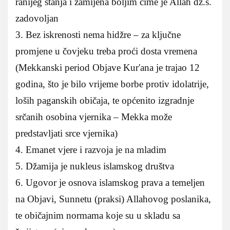
ranijeg stanja i zamijena boljim čime je Allah dž.š.
zadovoljan
3. Bez iskrenosti nema hidžre – za ključne
promjene u čovjeku treba proći dosta vremena
(Mekkanski period Objave Kur'ana je trajao 12
godina, što je bilo vrijeme borbe protiv idolatrije,
loših paganskih običaja, te općenito izgradnje
srčanih osobina vjernika – Mekka može
predstavljati srce vjernika)
4. Emanet vjere i razvoja je na mladim
5. Džamija je nukleus islamskog društva
6. Ugovor je osnova islamskog prava a temeljen
na Objavi, Sunnetu (praksi) Allahovog poslanika,
te običajnim normama koje su u skladu sa