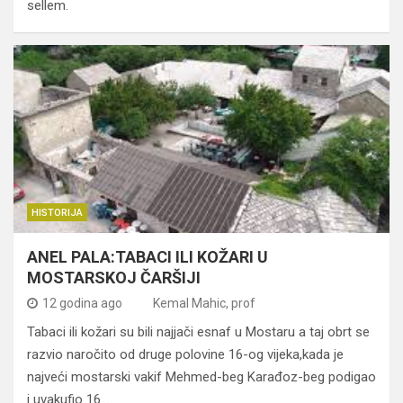
sellem.
HISTORIJA
ANEL PALA:TABACI ILI KOŽARI U
MOSTARSKOJ ČARŠIJI
12 godina ago
Kemal Mahic, prof
Tabaci ili kožari su bili najjači esnaf u Mostaru a taj obrt se
razvio naročito od druge polovine 16-og vijeka,kada je
najveći mostarski vakif Mehmed-beg Karađoz-beg podigao
i uvakufio 16…