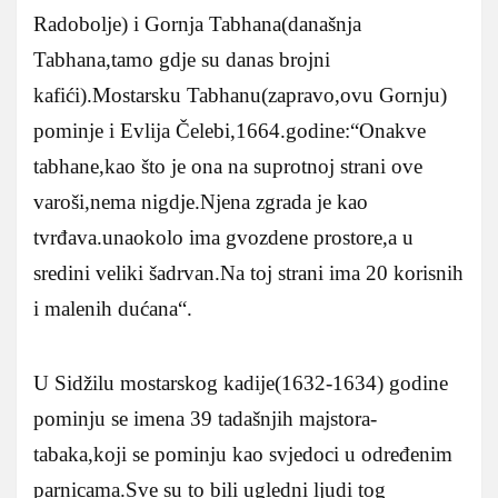
Radobolje) i Gornja Tabhana(današnja
Tabhana,tamo gdje su danas brojni
kafići).Mostarsku Tabhanu(zapravo,ovu Gornju)
pominje i Evlija Čelebi,1664.godine:“Onakve
tabhane,kao što je ona na suprotnoj strani ove
varoši,nema nigdje.Njena zgrada je kao
tvrđava.unaokolo ima gvozdene prostore,a u
sredini veliki šadrvan.Na toj strani ima 20 korisnih
i malenih dućana“.
U Sidžilu mostarskog kadije(1632-1634) godine
pominju se imena 39 tadašnjih majstora-
tabaka,koji se pominju kao svjedoci u određenim
parnicama.Sve su to bili ugledni ljudi tog