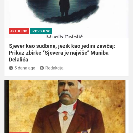
AKTUELNO
IZDVOJENO
Sjever kao sudbina, jezik kao jedini zavičaj:
Prikaz zbirke “Sjevera je najviše” Muniba
Delalića
5 dana ago
Redakcija