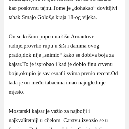
kao poslovnu tajnu.Tome je „dohakao“ dovitljivi
tabak Smajo Gološ,s kraja 18-og vijeka.
On se krišom popeo na šišu Arnautove
radnje,provrtio rupu u šiši i danima ovog
pratio,dok nije „snimio“ kako se dobiva boja za
kajsar.To je isprobao i kad je dobio finu crvenu
boju,okupio je sav esnaf i svima prenio recept.Od
tada je on među tabacima imao najuglednije
mjesto.
Mostarski kajsar je važio za najbolji i
najkvalitetniji u cijelom Carstvu,izvozio se u