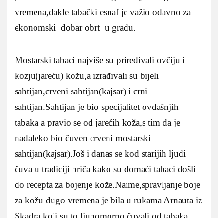
vremena,dakle tabački esnaf je važio odavno za
ekonomski dobar obrt u gradu.
Mostarski tabaci najviše su priređivali ovčiju i
kozju(jareću) kožu,a izrađivali su bijeli
sahtijan,crveni sahtijan(kajsar) i crni
sahtijan.Sahtijan je bio specijalitet ovdašnjih
tabaka a pravio se od jarećih koža,s tim da je
nadaleko bio čuven crveni mostarski
sahtijan(kajsar).Još i danas se kod starijih ljudi
čuva u tradiciji priča kako su domaći tabaci došli
do recepta za bojenje kože.Naime,spravljanje boje
za kožu dugo vremena je bila u rukama Arnauta iz
Skadra,koji su to ljubomorno čuvali od tabaka