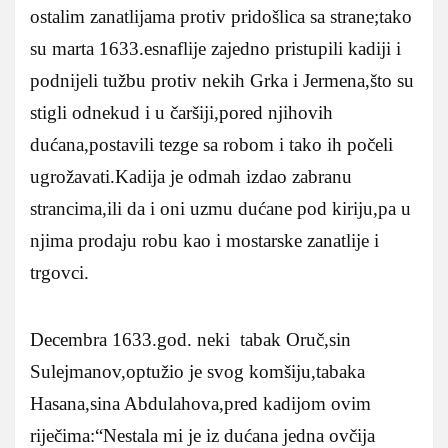
ostalim zanatlijama protiv pridošlica sa strane;tako
su marta 1633.esnaflije zajedno pristupili kadiji i
podnijeli tužbu protiv nekih Grka i Jermena,što su
stigli odnekud i u čaršiji,pored njihovih
dućana,postavili tezge sa robom i tako ih počeli
ugrožavati.Kadija je odmah izdao zabranu
strancima,ili da i oni uzmu dućane pod kiriju,pa u
njima prodaju robu kao i mostarske zanatlije i
trgovci.
Decembra 1633.god. neki tabak Oruč,sin
Sulejmanov,optužio je svog komšiju,tabaka
Hasana,sina Abdulahova,pred kadijom ovim
riječima:“Nestala mi je iz dućana jedna ovčija