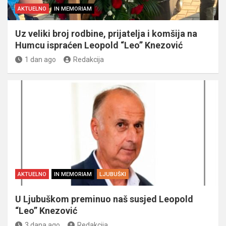
AKTUELNO
IN MEMORIAM
Uz veliki broj rodbine, prijatelja i komšija na
Humcu ispraćen Leopold “Leo” Knezović
1 dan ago
Redakcija
AKTUELNO
IN MEMORIAM
LJUBUŠKI
U Ljubuškom preminuo naš susjed Leopold
“Leo” Knezović
3 dana ago
Redakcija