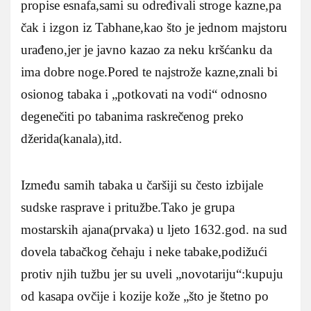
propise esnafa,sami su određivali stroge kazne,pa
čak i izgon iz Tabhane,kao što je jednom majstoru
urađeno,jer je javno kazao za neku kršćanku da
ima dobre noge.Pored te najstrože kazne,znali bi
osionog tabaka i „potkovati na vodi“ odnosno
degenečiti po tabanima raskrečenog preko
džerida(kanala),itd.
Između samih tabaka u čaršiji su često izbijale
sudske rasprave i pritužbe.Tako je grupa
mostarskih ajana(prvaka) u ljeto 1632.god. na sud
dovela tabačkog čehaju i neke tabake,podižući
protiv njih tužbu jer su uveli „novotariju“:kupuju
od kasapa ovčije i kozije kože „što je štetno po