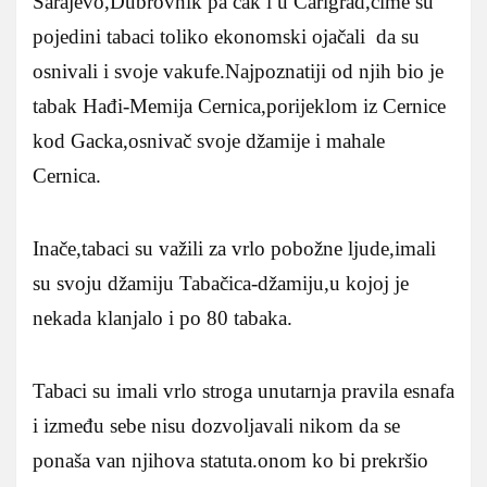
Sarajevo,Dubrovnik pa čak i u Carigrad,čime su
pojedini tabaci toliko ekonomski ojačali da su
osnivali i svoje vakufe.Najpoznatiji od njih bio je
tabak Hađi-Memija Cernica,porijeklom iz Cernice
kod Gacka,osnivač svoje džamije i mahale
Cernica.
Inače,tabaci su važili za vrlo pobožne ljude,imali
su svoju džamiju Tabačica-džamiju,u kojoj je
nekada klanjalo i po 80 tabaka.
Tabaci su imali vrlo stroga unutarnja pravila esnafa
i između sebe nisu dozvoljavali nikom da se
ponaša van njihova statuta.onom ko bi prekršio