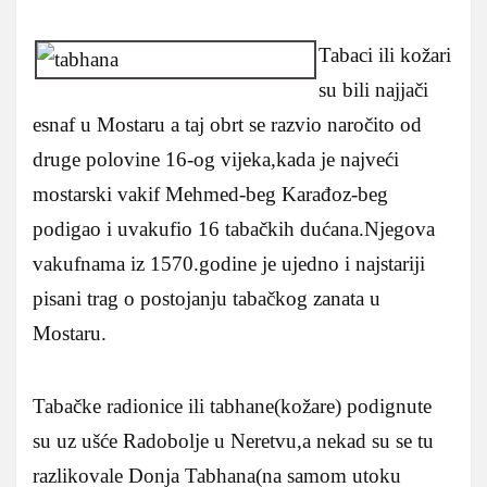
Tabaci ili kožari
su bili najjači
esnaf u Mostaru a taj obrt se razvio naročito od
druge polovine 16-og vijeka,kada je najveći
mostarski vakif Mehmed-beg Karađoz-beg
podigao i uvakufio 16 tabačkih dućana.Njegova
vakufnama iz 1570.godine je ujedno i najstariji
pisani trag o postojanju tabačkog zanata u
Mostaru.
Tabačke radionice ili tabhane(kožare) podignute
su uz ušće Radobolje u Neretvu,a nekad su se tu
razlikovale Donja Tabhana(na samom utoku