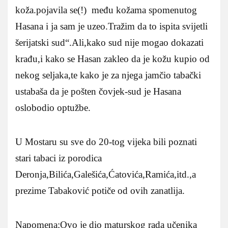
koža.pojavila se(!) među kožama spomenutog
Hasana i ja sam je uzeo.Tražim da to ispita svijetli
šerijatski sud“.Ali,kako sud nije mogao dokazati
krađu,i kako se Hasan zakleo da je kožu kupio od
nekog seljaka,te kako je za njega jamčio tabački
ustabaša da je pošten čovjek-sud je Hasana
oslobodio optužbe.
U Mostaru su sve do 20-tog vijeka bili poznati
stari tabaci iz porodica
Deronja,Bilića,Galešića,Ćatovića,Ramića,itd.,a
prezime Tabaković potiče od ovih zanatlija.
Napomena:Ovo je dio maturskog rada učenika