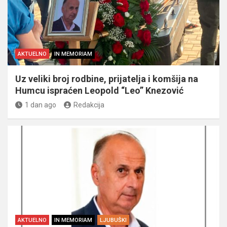
AKTUELNO
IN MEMORIAM
Uz veliki broj rodbine, prijatelja i komšija na
Humcu ispraćen Leopold “Leo” Knezović
1 dan ago
Redakcija
AKTUELNO
IN MEMORIAM
LJUBUŠKI