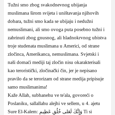
Tužni smo zbog svakodnevnog ubijanja
muslimana širom svijeta i uništavanja njihovih
dobara, tužni smo kada se ubijaju i nedužni
nemuslimani, ali smo ovoga puta posebno tužni i
zabrinuti zbog gnusnog, ali hladnokrvnog ubistva
troje studenata muslimana u Americi, od strane
zločinca, Amerikanca, nemuslimana. Svjetski i
naši domaći mediji taj zločin nisu okarakterisali
kao teroristički, zločinački čin, jer je nepisano
pravilo da se terorizam od strane medija pripisuje
samo muslimanima!
Kaže Allah, subhanehu ve te'ala, govoreći o
Poslaniku, sallallahu alejhi ve sellem, u 4. ajetu
Sure El-Kalem: وَإِنَّكَ لَعَلى خُلُقٍ عَظِيمٍ Ti si