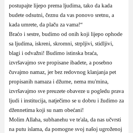
postupajte lijepo prema ljudima, tako da kada
budete odsutni, čeznu da vas ponovo sretnu, a
kada umrete, da plaču za vama!“
Braćo i sestre, budimo od onih koji lijepo ophode
sa ljudima, iskreni, skromni, strpljivi, stidljivi,
blagi i odvažni! Budimo istinska braća,
izvršavajmo sve propisane ibadete, a posebno
čuvajmo namaz, jer bez redovnog klanjanja pet
propisanih namaza i džume, nema mu'mina,
izvršavajmo sve preuzete obaveze u pogledu prava
ljudi i institucija, natječimo se u dobru i žudimo za
džennetima koji su nam obećani!
Molim Allaha, subhanehu ve te'ala, da nas učvrsti
na putu islama, da pomogne svoj našoj ugroženoj