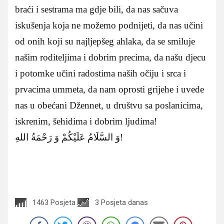
braći i sestrama ma gdje bili, da nas sačuva
iskušenja koja ne možemo podnijeti, da nas učini
od onih koji su najljepšeg ahlaka, da se smiluje
našim roditeljima i dobrim precima, da našu djecu
i potomke učini radostima naših očiju i srca i
prvacima ummeta, da nam oprosti grijehe i uvede
nas u obećani Džennet, u društvu sa poslanicima,
iskrenim, šehidima i dobrim ljudima!
وَ السَّلَامُ عَلَيْكُمْ وَ رَحْمَةُ اللهِ!
1463 Posjeta
3 Posjeta danas