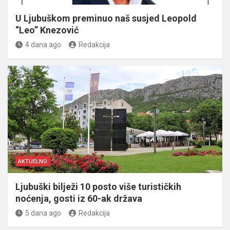
U Ljubuškom preminuo naš susjed Leopold
“Leo” Knezović
4 dana ago
Redakcija
AKTUELNO
Ljubuški bilježi 10 posto više turističkih
noćenja, gosti iz 60-ak država
5 dana ago
Redakcija