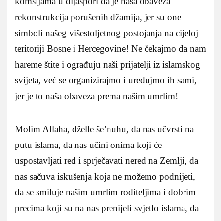
komšijama u dijaspori da je naša obaveza
rekonstrukcija porušenih džamija, jer su one
simboli našeg višestoljetnog postojanja na cijeloj
teritoriji Bosne i Hercegovine! Ne čekajmo da nam
hareme štite i ograđuju naši prijatelji iz islamskog
svijeta, već se organizirajmo i uređujmo ih sami,
jer je to naša obaveza prema našim umrlim!
Molim Allaha, dželle še’nuhu, da nas učvrsti na
putu islama, da nas učini onima koji će
uspostavljati red i sprječavati nered na Zemlji, da
nas sačuva iskušenja koja ne možemo podnijeti,
da se smiluje našim umrlim roditeljima i dobrim
precima koji su na nas prenijeli svjetlo islama, da