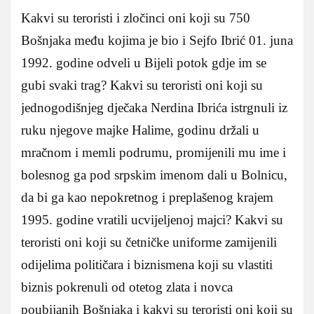
Kakvi su teroristi i zločinci oni koji su 750
Bošnjaka među kojima je bio i Sejfo Ibrić 01. juna
1992. godine odveli u Bijeli potok gdje im se
gubi svaki trag? Kakvi su teroristi oni koji su
jednogodišnjeg dječaka Nerdina Ibrića istrgnuli iz
ruku njegove majke Halime, godinu držali u
mračnom i memli podrumu, promijenili mu ime i
bolesnog ga pod srpskim imenom dali u Bolnicu,
da bi ga kao nepokretnog i preplašenog krajem
1995. godine vratili ucvijeljenoj majci? Kakvi su
teroristi oni koji su četničke uniforme zamijenili
odijelima političara i biznismena koji su vlastiti
biznis pokrenuli od otetog zlata i novca
poubijanih Bošnjaka i kakvi su teroristi oni koji su