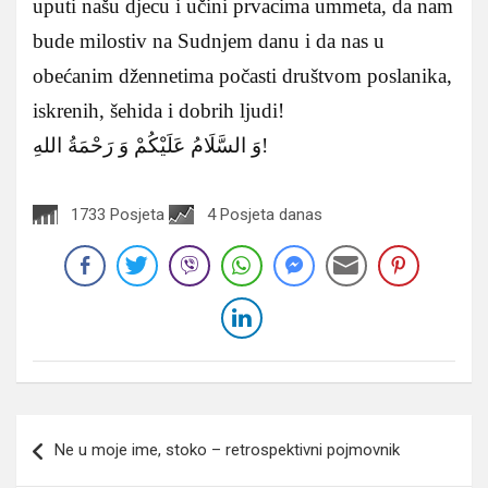
uputi našu djecu i učini prvacima ummeta, da nam
bude milostiv na Sudnjem danu i da nas u
obećanim džennetima počasti društvom poslanika,
iskrenih, šehida i dobrih ljudi!
وَ السَّلَامُ عَلَيْكُمْ وَ رَحْمَةُ اللهِ!
1733 Posjeta
4 Posjeta danas
Navigacija
Ne u moje ime, stoko – retrospektivni pojmovnik
članaka