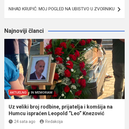
NIHAD KRUPIĆ: MOJ POGLED NA UBISTVO U ZVORNIKU
Najnoviji članci
AKTUELNO
IN MEMORIAM
Uz veliki broj rodbine, prijatelja i komšija na
Humcu ispraćen Leopold “Leo” Knezović
24 sata ago
Redakcija