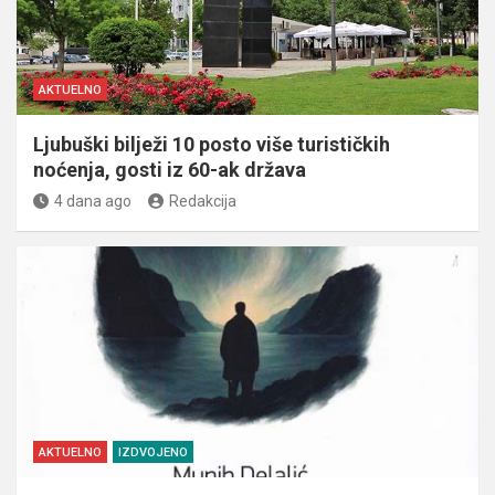
AKTUELNO
Ljubuški bilježi 10 posto više turističkih
noćenja, gosti iz 60-ak država
4 dana ago
Redakcija
AKTUELNO
IZDVOJENO