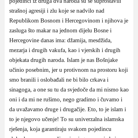
pojedinci iz druga dva naroda su se suprostavili
strašnoj agresiji i zlu koje se nadvilo nad
Republikom Bosnom i Hercegovinom i njihova je
zasluga što makar na jednom dijelu Bosne i
Hercegovine danas ima: džamija, mesdžida,
mezarja i drugih vakufa, kao i vjerskih i drugih
objekata drugih naroda. Islam je nas Bošnjake
učinio posebnim, jer u protivnom na prostoru koji
smo branili i oslobađali ne bi bilo crkava i
sinagoga, a one su tu da svjedoče da mi nismo kao
oni i da mi ne rušimo, nego gradimo i čuvamo i
da uvažavamo druge i drugačije. Eto, to je islam i
to je njegovo učenje! To su univerzalna islamska
rješenja, koja garantiraju svakom pojedincu