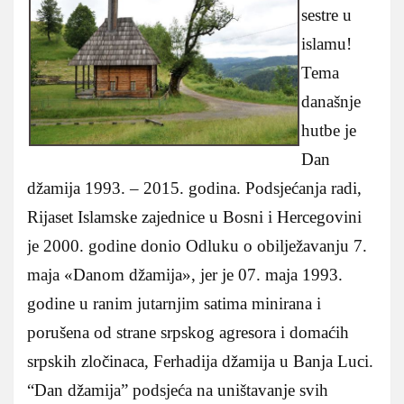
sestre u
islamu!
Tema
današnje
hutbe je
Dan
džamija 1993. – 2015. godina. Podsjećanja radi,
Rijaset Islamske zajednice u Bosni i Hercegovini
je 2000. godine donio Odluku o obilježavanju 7.
maja «Danom džamija», jer je 07. maja 1993.
godine u ranim jutarnjim satima minirana i
porušena od strane srpskog agresora i domaćih
srpskih zločinaca, Ferhadija džamija u Banja Luci.
“Dan džamija” podsjeća na uništavanje svih