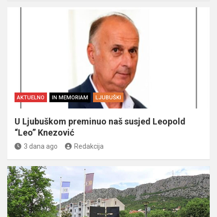
AKTUELNO
IN MEMORIAM
LJUBUŠKI
U Ljubuškom preminuo naš susjed Leopold
“Leo” Knezović
3 dana ago
Redakcija