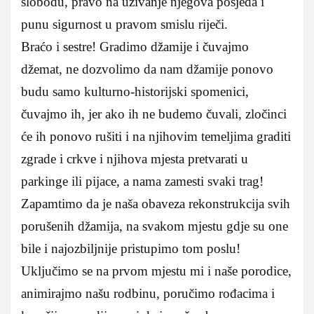
slobodu, pravo na uživanje njegova posjeda i
punu sigurnost u pravom smislu riječi.
Braćo i sestre! Gradimo džamije i čuvajmo
džemat, ne dozvolimo da nam džamije ponovo
budu samo kulturno-historijski spomenici,
čuvajmo ih, jer ako ih ne budemo čuvali, zločinci
će ih ponovo rušiti i na njihovim temeljima graditi
zgrade i crkve i njihova mjesta pretvarati u
parkinge ili pijace, a nama zamesti svaki trag!
Zapamtimo da je naša obaveza rekonstrukcija svih
porušenih džamija, na svakom mjestu gdje su one
bile i najozbiljnije pristupimo tom poslu!
Uključimo se na prvom mjestu mi i naše porodice,
animirajmo našu rodbinu, poručimo rođacima i