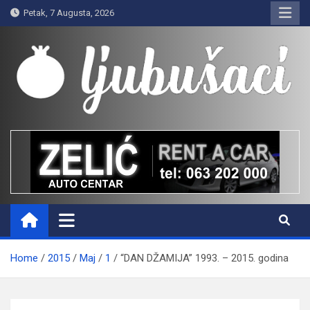
Skip
Petak, 7 Augusta, 2026
to
content
Ljubušaci
Svom voljenom gradu
Home
2015
Maj
1
“DAN DŽAMIJA” 1993. – 2015. godina