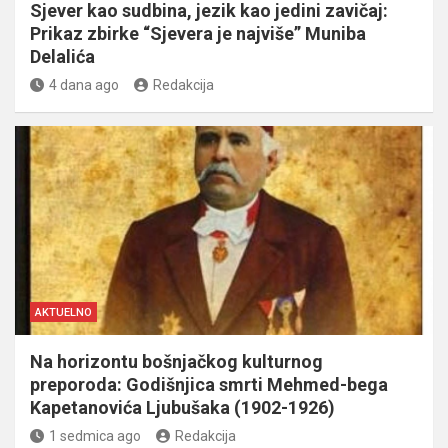
Sjever kao sudbina, jezik kao jedini zavičaj:
Prikaz zbirke “Sjevera je najviše” Muniba
Delalića
4 dana ago
Redakcija
AKTUELNO
Na horizontu bošnjačkog kulturnog
preporoda: Godišnjica smrti Mehmed-bega
Kapetanovića Ljubušaka (1902-1926)
1 sedmica ago
Redakcija