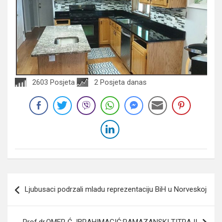
2603 Posjeta
2 Posjeta danas
Navigacija
Ljubusaci podrzali mladu reprezentaciju BiH u Norveskoj
članaka
Prof.dr.OMER Ć. IBRAHIMAGIĆ:RAMAZANSKI TITRAJI