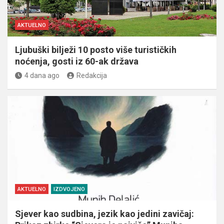
AKTUELNO
Ljubuški bilježi 10 posto više turističkih
noćenja, gosti iz 60-ak država
4 dana ago
Redakcija
AKTUELNO
IZDVOJENO
Sjever kao sudbina, jezik kao jedini zavičaj: