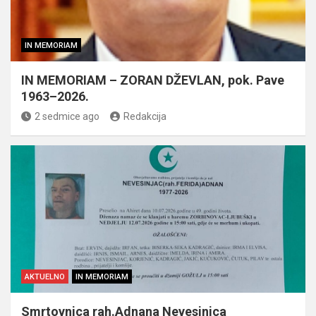
IN MEMORIAM
IN MEMORIAM – ZORAN DŽEVLAN, pok. Pave
1963–2026.
2 sedmice ago
Redakcija
AKTUELNO
IN MEMORIAM
Smrtovnica rah.Adnana Nevesinjca