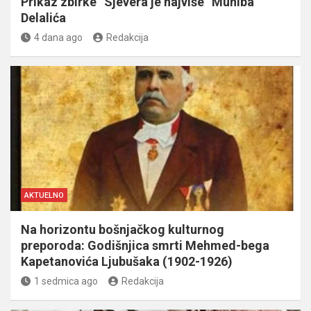
Prikaz zbirke “Sjevera je najviše” Muniba
Delalića
4 dana ago
Redakcija
AKTUELNO
Na horizontu bošnjačkog kulturnog
preporoda: Godišnjica smrti Mehmed-bega
Kapetanovića Ljubušaka (1902-1926)
1 sedmica ago
Redakcija