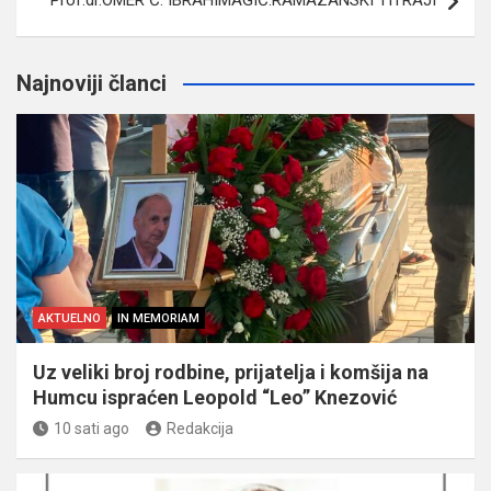
Najnoviji članci
AKTUELNO
IN MEMORIAM
Uz veliki broj rodbine, prijatelja i komšija na
Humcu ispraćen Leopold “Leo” Knezović
10 sati ago
Redakcija