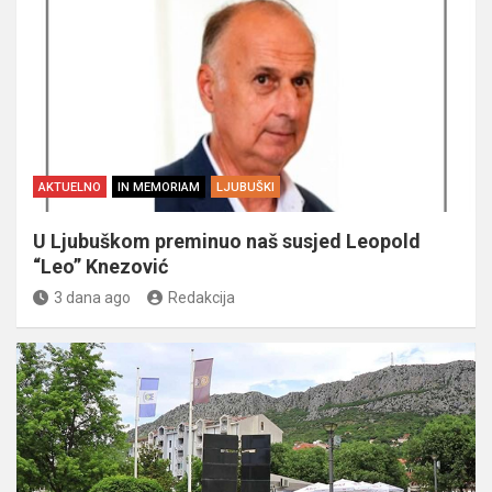
AKTUELNO
IN MEMORIAM
LJUBUŠKI
U Ljubuškom preminuo naš susjed Leopold
“Leo” Knezović
3 dana ago
Redakcija