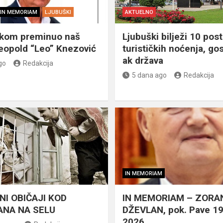
IN MEMORIAM
LJUBUŠKI
AKTUELNO
škom preminuo naš
Ljubuški bilježi 10 post
eopold “Leo” Knezović
turističkih noćenja, gos
ak država
go
Redakcija
5 dana ago
Redakcija
IN MEMORIAM
NI OBIČAJI KOD
IN MEMORIAM – ZORA
NA NA SELU
DŽEVLAN, pok. Pave 1
2026.