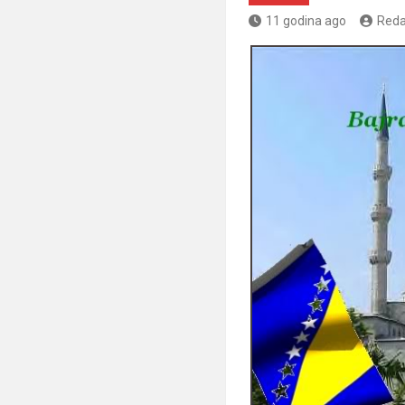
11 godina ago
Reda