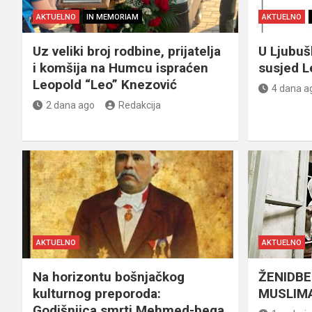
AKTUELNO
IN MEMORIAM
AKTUELNO
Uz veliki broj rodbine, prijatelja
U Ljubu
i komšija na Humcu ispraćen
susjed L
Leopold “Leo” Knezović
4 dana a
2 dana ago
Redakcija
AKTUELNO
AKTUELNO
Na horizontu bošnjačkog
ŽENIDBE
kulturnog preporoda:
MUSLIMA
Godišnjica smrti Mehmed-bega