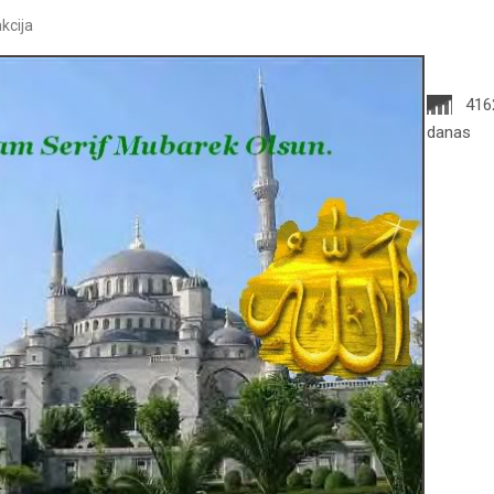
kcija
416
danas