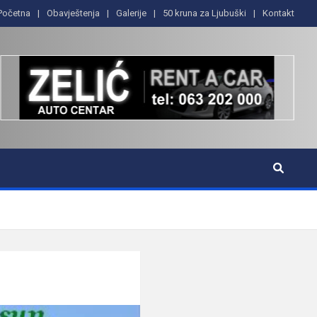
Početna
Obavještenja
Galerije
50 kruna za Ljubuški
Kontakt