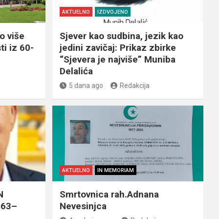
AKTUELNO
IZDVOJENO
o više
Sjever kao sudbina, jezik kao
ti iz 60-
jedini zavičaj: Prikaz zbirke
“Sjevera je najviše” Muniba
Delalića
5 dana ago
Redakcija
AKTUELNO
IN MEMORIAM
N
Smrtovnica rah.Adnana
963–
Nevesinjca