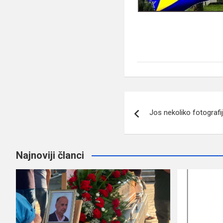
Navigacija
Jos nekoliko fotografi
članaka
Najnoviji članci