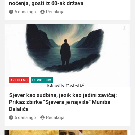
noćenja, gosti iz 60-ak država
5 dana ago
Redakcija
AKTUELNO
IZDVOJENO
Sjever kao sudbina, jezik kao jedini zavičaj:
Prikaz zbirke “Sjevera je najviše” Muniba
Delalića
5 dana ago
Redakcija