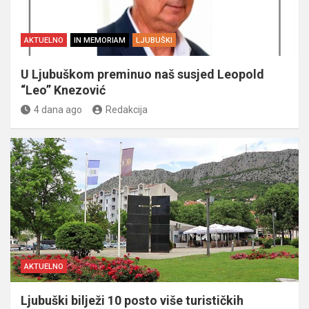
AKTUELNO
IN MEMORIAM
LJUBUŠKI
U Ljubuškom preminuo naš susjed Leopold
“Leo” Knezović
4 dana ago
Redakcija
AKTUELNO
Ljubuški bilježi 10 posto više turističkih