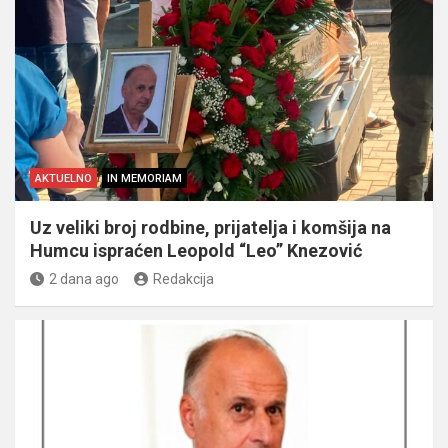
AKTUELNO
IN MEMORIAM
Uz veliki broj rodbine, prijatelja i komšija na
Humcu ispraćen Leopold “Leo” Knezović
2 dana ago
Redakcija