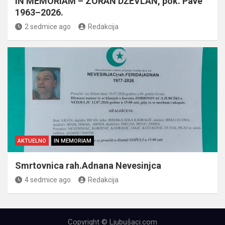
IN MEMORIAM – ZORAN DŽEVLAN, pok. Pave
1963–2026.
2 sedmice ago
Redakcija
AKTUELNO
IN MEMORIAM
Smrtovnica rah.Adnana Nevesinjca
4 sedmice ago
Redakcija
Copyright © Ljubušaci.com