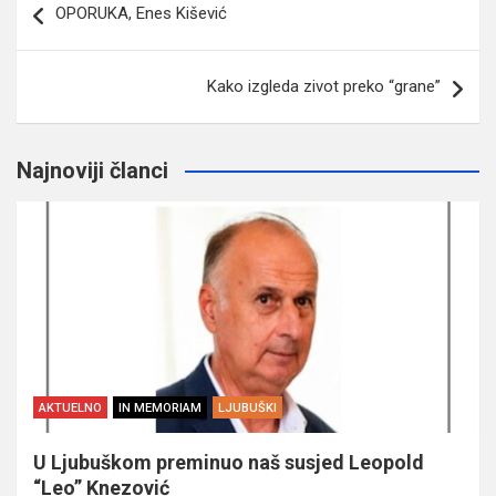
OPORUKA, Enes Kišević
članaka
Kako izgleda zivot preko “grane”
Najnoviji članci
AKTUELNO
IN MEMORIAM
LJUBUŠKI
U Ljubuškom preminuo naš susjed Leopold
“Leo” Knezović