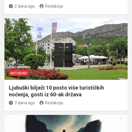
2 dana ago
Redakcija
AKTUELNO
Ljubuški bilježi 10 posto više turističkih
noćenja, gosti iz 60-ak država
3 dana ago
Redakcija