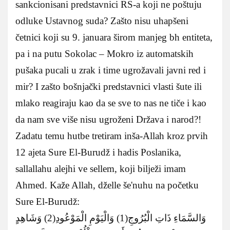
sankcionisani predstavnici RS-a koji ne poštuju
odluke Ustavnog suda? Zašto nisu uhapšeni
četnici koji su 9. januara širom manjeg bh entiteta,
pa i na putu Sokolac – Mokro iz automatskih
pušaka pucali u zrak i time ugrožavali javni red i
mir? I zašto bošnjački predstavnici vlasti šute ili
mlako reagiraju kao da se sve to nas ne tiče i kao
da nam sve više nisu ugroženi Država i narod?!
Zadatu temu hutbe tretiram inša-Allah kroz prvih
12 ajeta Sure El-Burudž i hadis Poslanika,
sallallahu alejhi ve sellem, koji bilježi imam
Ahmed. Kaže Allah, dželle še'nuhu na početku
Sure El-Burudž:
وَالسَّمَاءِ ذَاتِ الْبُرُوجِ(1) وَالْيَوْمِ الْمَوْعُودِ(2) وَشَاهِدٍ