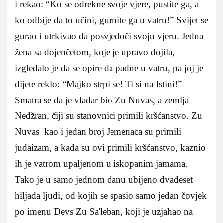
i rekao: “Ko se odrekne svoje vjere, pustite ga, a
ko odbije da to učini, gurnite ga u vatru!” Svijet se
gurao i utrkivao da posvjedoči svoju vjeru. Jedna
žena sa dojenčetom, koje je upravo dojila,
izgledalo je da se opire da padne u vatru, pa joj je
dijete reklo: “Majko strpi se! Ti si na Istini!”
Smatra se da je vladar bio Zu Nuvas, a zemlja
Nedžran, čiji su stanovnici primili kršćanstvo. Zu
Nuvas kao i jedan broj Jemenaca su primili
judaizam, a kada su ovi primili kršćanstvo, kaznio
ih je vatrom upaljenom u iskopanim jamama.
Tako je u samo jednom danu ubijeno dvadeset
hiljada ljudi, od kojih se spasio samo jedan čovjek
po imenu Devs Zu Sa'leban, koji je uzjahao na