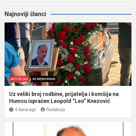
Najnoviji članci
AKTUELNO
IN MEMORIAM
Uz veliki broj rodbine, prijatelja i komšija na
Humcu ispraćen Leopold “Leo” Knezović
4 dana ago
Redakcija