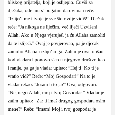
bliskog prijatelja, koji je oslijepio. Čuvši za
dječaka, ode mu s’ bogatim darovima i reče:
“Izliječi me i tvoje je sve što ovdje vidiš!” Dječak
reče: “Ja nikoga ne liječim, već liječi Uzvišeni
Allah. Ako u Njega vjeruješ, ja ću Allaha zamoliti
da te izliječi.” Ovaj je povjerovao, pa je dječak
zamolio Allaha i izliječio ga. Zatim je ovaj otišao
kod vladara i ponovo sjeo u njegovo društvo kao
i ranije, pa ga je vladar upitao: “Hej ti! Ko ti je
vratio vid?” Reče: “Moj Gospodar!” Na to je
vladar rekao: “Jesam li to ja?” Ovaj odgovori:
“Ne, nego Allah, moj i tvoj Gospodar.” Vladar je
zatim upitao: “Zar ti imaš drugog gospodara osim
mene?” Reče: “Imam! Moj i tvoj gospodar je