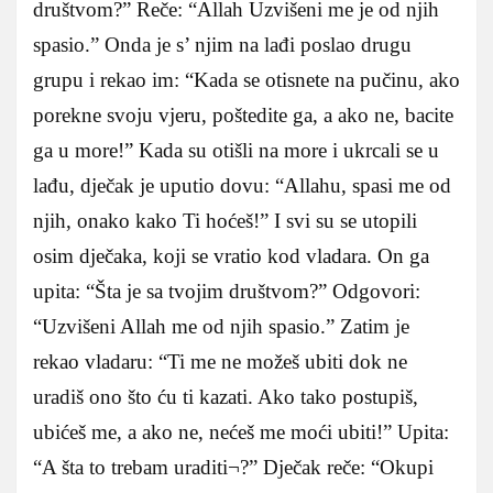
društvom?” Reče: “Allah Uzvišeni me je od njih
spasio.” Onda je s’ njim na lađi poslao drugu
grupu i rekao im: “Kada se otisnete na pučinu, ako
porekne svoju vjeru, poštedite ga, a ako ne, bacite
ga u more!” Kada su otišli na more i ukrcali se u
lađu, dječak je uputio dovu: “Allahu, spasi me od
njih, onako kako Ti hoćeš!” I svi su se utopili
osim dječaka, koji se vratio kod vladara. On ga
upita: “Šta je sa tvojim društvom?” Odgovori:
“Uzvišeni Allah me od njih spasio.” Zatim je
rekao vladaru: “Ti me ne možeš ubiti dok ne
uradiš ono što ću ti kazati. Ako tako postupiš,
ubićeš me, a ako ne, nećeš me moći ubiti!” Upita:
“A šta to trebam uraditi¬?” Dječak reče: “Okupi