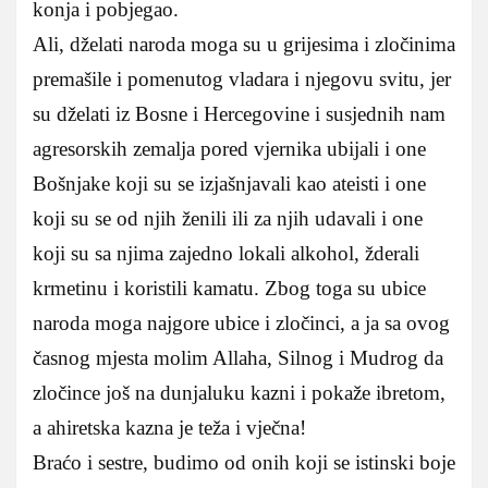
konja i pobjegao.
Ali, dželati naroda moga su u grijesima i zločinima
premašile i pomenutog vladara i njegovu svitu, jer
su dželati iz Bosne i Hercegovine i susjednih nam
agresorskih zemalja pored vjernika ubijali i one
Bošnjake koji su se izjašnjavali kao ateisti i one
koji su se od njih ženili ili za njih udavali i one
koji su sa njima zajedno lokali alkohol, žderali
krmetinu i koristili kamatu. Zbog toga su ubice
naroda moga najgore ubice i zločinci, a ja sa ovog
časnog mjesta molim Allaha, Silnog i Mudrog da
zločince još na dunjaluku kazni i pokaže ibretom,
a ahiretska kazna je teža i vječna!
Braćo i sestre, budimo od onih koji se istinski boje