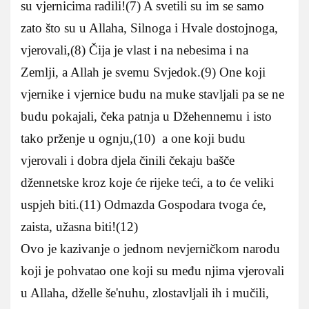
su vjernicima radili!(7) A svetili su im se samo
zato što su u Allaha, Silnoga i Hvale dostojnoga,
vjerovali,(8) Čija je vlast i na nebesima i na
Zemlji, a Allah je svemu Svjedok.(9) One koji
vjernike i vjernice budu na muke stavljali pa se ne
budu pokajali, čeka patnja u Džehennemu i isto
tako prženje u ognju,(10) a one koji budu
vjerovali i dobra djela činili čekaju bašče
džennetske kroz koje će rijeke teći, a to će veliki
uspjeh biti.(11) Odmazda Gospodara tvoga će,
zaista, užasna biti!(12)
Ovo je kazivanje o jednom nevjerničkom narodu
koji je pohvatao one koji su među njima vjerovali
u Allaha, dželle še'nuhu, zlostavljali ih i mučili,