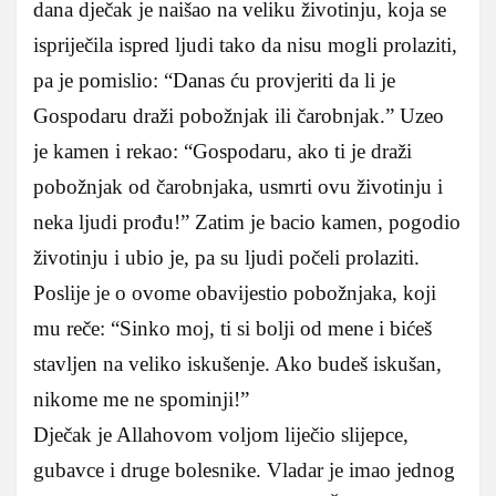
dana dječak je naišao na veliku životinju, koja se
ispriječila ispred ljudi tako da nisu mogli prolaziti,
pa je pomislio: “Danas ću provjeriti da li je
Gospodaru draži pobožnjak ili čarobnjak.” Uzeo
je kamen i rekao: “Gospodaru, ako ti je draži
pobožnjak od čarobnjaka, usmrti ovu životinju i
neka ljudi prođu!” Zatim je bacio kamen, pogodio
životinju i ubio je, pa su ljudi počeli prolaziti.
Poslije je o ovome obavijestio pobožnjaka, koji
mu reče: “Sinko moj, ti si bolji od mene i bićeš
stavljen na veliko iskušenje. Ako budeš iskušan,
nikome me ne spominji!”
Dječak je Allahovom voljom liječio slijepce,
gubavce i druge bolesnike. Vladar je imao jednog