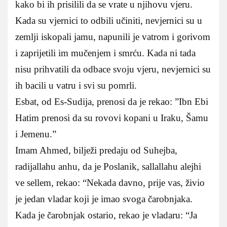
kako bi ih prisilili da se vrate u njihovu vjeru.
Kada su vjernici to odbili učiniti, nevjernici su u
zemlji iskopali jamu, napunili je vatrom i gorivom
i zaprijetili im mučenjem i smrću. Kada ni tada
nisu prihvatili da odbace svoju vjeru, nevjernici su
ih bacili u vatru i svi su pomrli.
Esbat, od Es-Sudija, prenosi da je rekao: ”Ibn Ebi
Hatim prenosi da su rovovi kopani u Iraku, Šamu
i Jemenu.”
Imam Ahmed, bilježi predaju od Suhejba,
radijallahu anhu, da je Poslanik, sallallahu alejhi
ve sellem, rekao: “Nekada davno, prije vas, živio
je jedan vladar koji je imao svoga čarobnjaka.
Kada je čarobnjak ostario, rekao je vladaru: “Ja