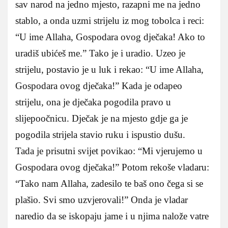
sav narod na jedno mjesto, razapni me na jedno
stablo, a onda uzmi strijelu iz mog tobolca i reci:
“U ime Allaha, Gospodara ovog dječaka! Ako to
uradiš ubićeš me.” Tako je i uradio. Uzeo je
strijelu, postavio je u luk i rekao: “U ime Allaha,
Gospodara ovog dječaka!” Kada je odapeo
strijelu, ona je dječaka pogodila pravo u
slijepoočnicu. Dječak je na mjesto gdje ga je
pogodila strijela stavio ruku i ispustio dušu.
Tada je prisutni svijet povikao: “Mi vjerujemo u
Gospodara ovog dječaka!” Potom rekoše vladaru:
“Tako nam Allaha, zadesilo te baš ono čega si se
plašio. Svi smo uzvjerovali!” Onda je vladar
naredio da se iskopaju jame i u njima nalože vatre