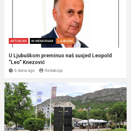
AKTUELNO
IN MEMORIAM
LJUBUŠKI
U Ljubuškom preminuo naš susjed Leopold
“Leo” Knezović
6 dana ago
Redakcija