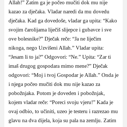
Allah!” Zatim ga je počeo mučiti dok mu nije
kazao za dječaka. Vladar naredi da mu dovedu
dječaka. Kad ga dovedoše, vladar ga upita: “Kako
svojim čarolijama liječiš slijepce i gubavce i sve
ove bolesnike?” Dječak reče: “Ja ne liječim
nikoga, nego Uzvišeni Allah.” Vladar upita:
“Jesam li to ja?” Odgovori: “Ne.” Upita: “Zar ti
imaš drugog gospodara mimo mene?” Dječak
odgovori: “Moj i tvoj Gospodar je Allah.” Onda je
i njega počeo mučiti dok mu nije kazao za
pobožnjaka. Potom je doveden i pobožnjak,
kojem vladar reče: “Poreci svoju vjeru!” Kada je
ovaj odbio, to učiniti, uzeo je testeru i razrezao mu
glavu na dva dijela, koja su pala na zemlju. Zatim