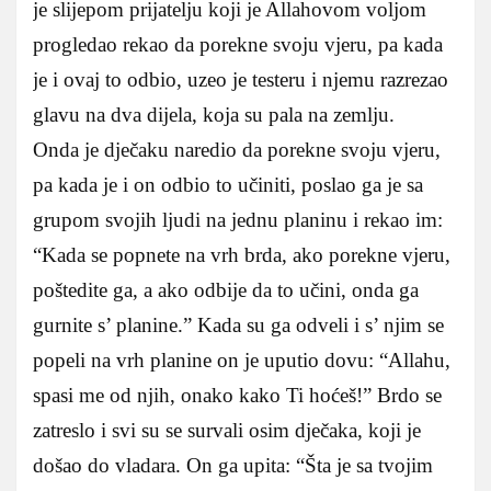
je slijepom prijatelju koji je Allahovom voljom
progledao rekao da porekne svoju vjeru, pa kada
je i ovaj to odbio, uzeo je testeru i njemu razrezao
glavu na dva dijela, koja su pala na zemlju.
Onda je dječaku naredio da porekne svoju vjeru,
pa kada je i on odbio to učiniti, poslao ga je sa
grupom svojih ljudi na jednu planinu i rekao im:
“Kada se popnete na vrh brda, ako porekne vjeru,
poštedite ga, a ako odbije da to učini, onda ga
gurnite s’ planine.” Kada su ga odveli i s’ njim se
popeli na vrh planine on je uputio dovu: “Allahu,
spasi me od njih, onako kako Ti hoćeš!” Brdo se
zatreslo i svi su se survali osim dječaka, koji je
došao do vladara. On ga upita: “Šta je sa tvojim