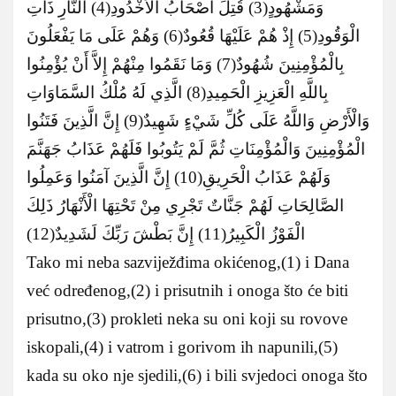
وَمَشْهُودٍ(3) قُتِلَ أَصْحَابُ الْأُخْدُودِ(4) النَّارِ ذَاتِ
الْوَقُودِ(5) إِذْ هُمْ عَلَيْهَا قُعُودٌ(6) وَهُمْ عَلَى مَا يَفْعَلُونَ
بِالْمُؤْمِنِينَ شُهُودٌ(7) وَمَا نَقَمُوا مِنْهُمْ إِلاَّ أَنْ يُؤْمِنُوا
بِاللَّهِ الْعَزِيزِ الْحَمِيدِ(8) الَّذِي لَهُ مُلْكُ السَّمَاوَاتِ
وَالْأَرْضِ وَاللَّهُ عَلَى كُلِّ شَيْءٍ شَهِيدٌ(9) إِنَّ الَّذِينَ فَتَنُوا
الْمُؤْمِنِينَ وَالْمُؤْمِنَاتِ ثُمَّ لَمْ يَتُوبُوا فَلَهُمْ عَذَابُ جَهَنَّمَ
وَلَهُمْ عَذَابُ الْحَرِيقِ(10) إِنَّ الَّذِينَ آمَنُوا وَعَمِلُوا
الصَّالِحَاتِ لَهُمْ جَنَّاتٌ تَجْرِي مِنْ تَحْتِهَا الْأَنْهَارُ ذَلِكَ
الْفَوْزُ الْكَبِيرُ(11) إِنَّ بَطْشَ رَبِّكَ لَشَدِيدٌ(12)
Tako mi neba sazviježđima okićenog,(1) i Dana
već određenog,(2) i prisutnih i onoga što će biti
prisutno,(3) prokleti neka su oni koji su rovove
iskopali,(4) i vatrom i gorivom ih napunili,(5)
kada su oko nje sjedili,(6) i bili svjedoci onoga što