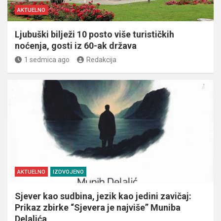
AKTUELNO
Ljubuški bilježi 10 posto više turističkih
noćenja, gosti iz 60-ak država
1 sedmica ago
Redakcija
AKTUELNO
IZDVOJENO
Sjever kao sudbina, jezik kao jedini zavičaj:
Prikaz zbirke “Sjevera je najviše” Muniba
Delalića