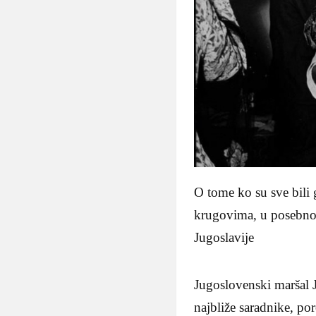
O tome ko su sve bili 
krugovima, u posebnom
Jugoslavije
Jugoslovenski maršal J
najbliže saradnike, po