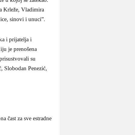
va Krleže, Vladimira
ce, sinovi i unuci”.
i prijatelja i
iju je prenošena
risustvovali su
ć, Slobodan Penezić,
na čast za sve estradne