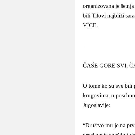
organizovana je šetnja
bili Titovi najbliži s
VICE.
.
ČAŠE GORE SVI, 
O tome ko su sve bili 
krugovima, u posebnom
Jugoslavije:
“Društvo mu je na prvo
proslave je značilo i 