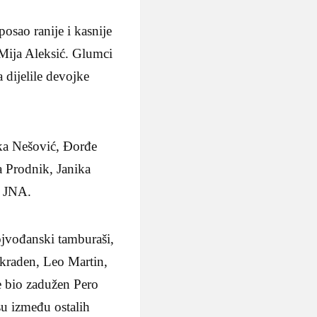
osao ranije i kasnije
-Mija Aleksić. Glumci
a dijelile devojke
ka Nešović, Đorđe
 Prodnik, Janika
e JNA.
jvođanski tamburaši,
kraden, Leo Martin,
e bio zadužen Pero
su između ostalih