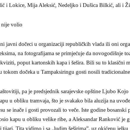
ić i Lokice, Mija Aleksić, Nedeljko i Dušica Bilkić, ali i 
ije volio
ni javni dočeci u organizaciji republičkih vlada ili oni org
ksima, na fotografijama se primjećuje da novogodišnje toal
viziti, poput kartonskih kapa i šešira. Bili su to klasični m
su tokom dočeka u Tampaksiringu gosti nosili tradicionaln
aštovitiji, pa je predsjednik sarajevske opštine Ljubo Ko
apu u obliku tramvaja, što je svakako bila aluzija na uvođ
su se inače i gosti provozali to veče. Iste godine bosanski p
nosio kapu u obliku velike ribe, a Aleksandar Ranković je 
j tijari. Tita vidimo i sa „ludim šeširima”, uz okićenu jelku