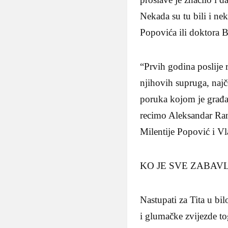
Nekada su tu bili i ne
Popovića ili doktora B
“Prvih godina poslije 
njihovih supruga, najč
poruka kojom je građa
recimo Aleksandar Ran
Milentije Popović i Vl
KO JE SVE ZABAVL
Nastupati za Tita u bi
i glumačke zvijezde t