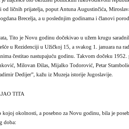
ki od ličnih prijatelja, poput Antuna Augustinčića, Mirosla
ogdana Brecelja, a u poslednjim godinama i članovi porodi
rata, Tito je Novu godinu dočekivao u užem krugu saradnika 
ešće u Rezidenciji u Užičkoj 15, a svakog 1. januara na rad
nima čestitao nastupajuću godinu. Takvom dočeku 1952. p
ković, Milovan Đilas, Mijalko Todorović, Petar Stamboli
adimir Dedijer”, kažu iz Muzeja istorije Jugoslavije.
JAO TITA
lo kojoj okolnosti, a posebno za Novu godinu, bila je poseb
og doba: