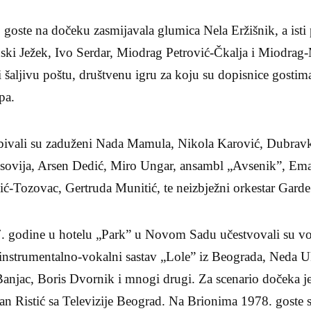
 goste na dočeku zasmijavala glumica Nela Eržišnik, a isti p
inski Ježek, Ivo Serdar, Miodrag Petrović-Čkalja i Miodrag
li šaljivu poštu, društvenu igru za koju su dopisnice gostim
pa.
bivali su zaduženi Nada Mamula, Nikola Karović, Dubrav
sovija, Arsen Dedić, Miro Ungar, ansambl „Avsenik”, Ema
ić-Tozovac, Gertruda Munitić, te neizbježni orkestar Gard
 godine u hotelu „Park” u Novom Sadu učestvovali su vo
instrumentalno-vokalni sastav „Lole” iz Beograda, Neda U
Banjac, Boris Dvornik i mnogi drugi. Za scenario dočeka j
van Ristić sa Televizije Beograd. Na Brionima 1978. goste 