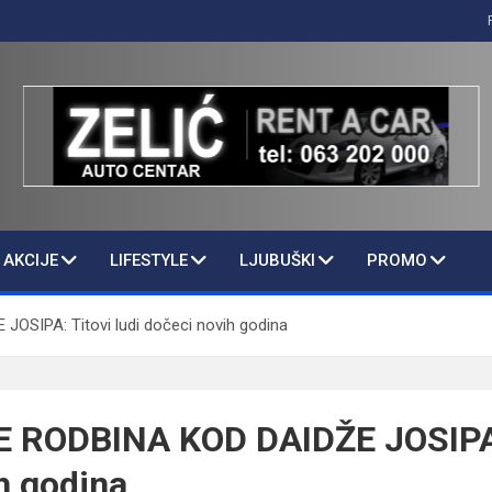
AKCIJE
LIFESTYLE
LJUBUŠKI
PROMO
SIPA: Titovi ludi dočeci novih godina
 RODBINA KOD DAIDŽE JOSIPA: 
h godina