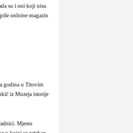
da su i oni koji nisu
, piše onloine magazin
ova godina u Titovim
ć iz Muzeja istorije
radnici. Mjesto
e u kojoj se zatekao.