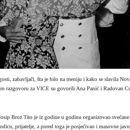
gosti, zabavljači, šta je bilo na meniju i kako se slavila N
 razgovoru za VICE su govorili Ana Panić i Radovan Cuki
osip Broz Tito je iz godine u godinu organizovao svečane 
rodicu, prijatelje, a pored toga je posjećivao i masovne jav