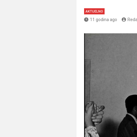
AKTUELNO
11 godina ago
Reda