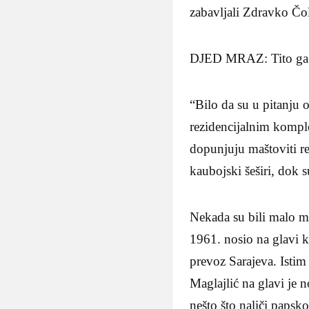
zabavljali Zdravko Čol
DJED MRAZ: Tito ga n
“Bilo da su u pitanju o
rezidencijalnim komple
dopunjuju maštoviti rek
kaubojski šeširi, dok 
Nekada su bili malo m
1961. nosio na glavi k
prevoz Sarajeva. Istim 
Maglajlić na glavi je 
nešto što naliči papsko