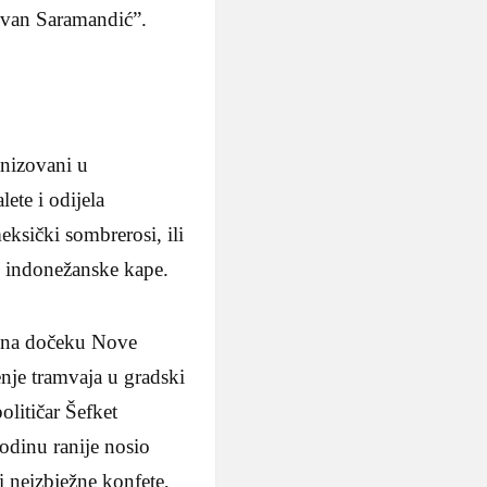
Živan Saramandić”.
anizovani u
ete i odijela
eksički sombrerosi, ili
e indonežanske kape.
jo na dočeku Nove
enje tramvaja u gradski
olitičar Šefket
godinu ranije nosio
 i neizbježne konfete,