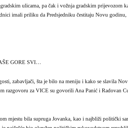
 gradskim ulicama, pa čak i vožnja gradskim prijevozom ka
aradnici imali priliku da Predsjedniku čestitaju Novu godinu
ČAŠE GORE SVI…
gosti, zabavljači, šta je bilo na meniju i kako se slavila N
 razgovoru za VICE su govorili Ana Panić i Radovan Cuki
m mjestu bila supruga Jovanka, kao i najbliži politički sa
da je najčešće bio okružen političkim rukovodstvom republik