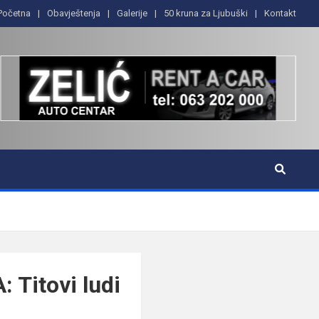
Početna
Obavještenja
Galerije
50 kruna za Ljubuški
Kontakt
Titovi ludi