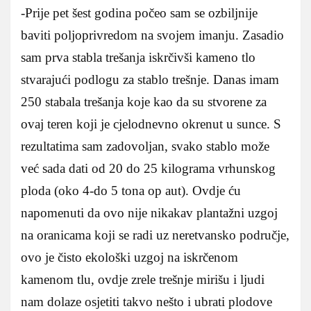
-Prije pet šest godina počeo sam se ozbiljnije
baviti poljoprivredom na svojem imanju. Zasadio
sam prva stabla trešanja iskrčivši kameno tlo
stvarajući podlogu za stablo trešnje. Danas imam
250 stabala trešanja koje kao da su stvorene za
ovaj teren koji je cjelodnevno okrenut u sunce. S
rezultatima sam zadovoljan, svako stablo može
već sada dati od 20 do 25 kilograma vrhunskog
ploda (oko 4-do 5 tona op aut). Ovdje ću
napomenuti da ovo nije nikakav plantažni uzgoj
na oranicama koji se radi uz neretvansko područje,
ovo je čisto ekološki uzgoj na iskrčenom
kamenom tlu, ovdje zrele trešnje mirišu i ljudi
nam dolaze osjetiti takvo nešto i ubrati plodove