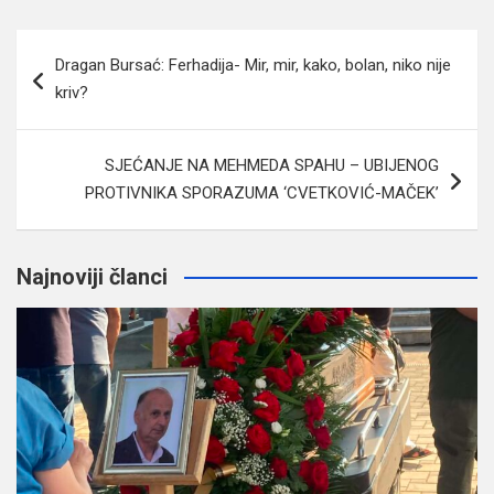
Navigacija
Dragan Bursać: Ferhadija- Mir, mir, kako, bolan, niko nije
članaka
kriv?
SJEĆANJE NA MEHMEDA SPAHU – UBIJENOG
PROTIVNIKA SPORAZUMA ‘CVETKOVIĆ-MAČEK’
Najnoviji članci