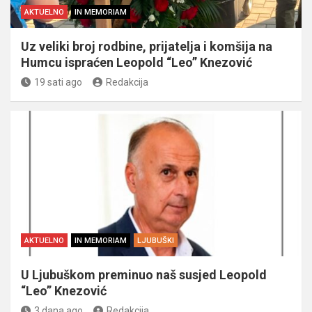
AKTUELNO
IN MEMORIAM
Uz veliki broj rodbine, prijatelja i komšija na
Humcu ispraćen Leopold “Leo” Knezović
19 sati ago
Redakcija
AKTUELNO
IN MEMORIAM
LJUBUŠKI
U Ljubuškom preminuo naš susjed Leopold
“Leo” Knezović
3 dana ago
Redakcija