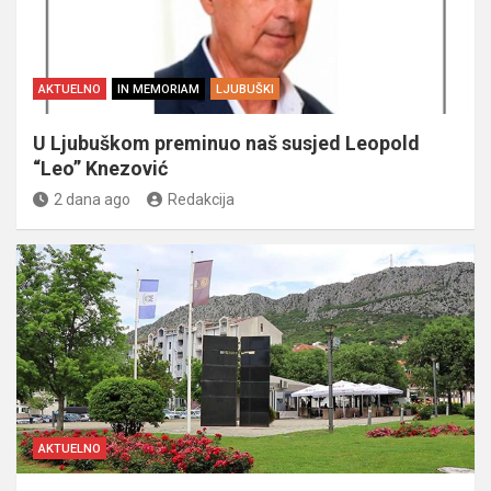
AKTUELNO
IN MEMORIAM
LJUBUŠKI
U Ljubuškom preminuo naš susjed Leopold
“Leo” Knezović
2 dana ago
Redakcija
AKTUELNO