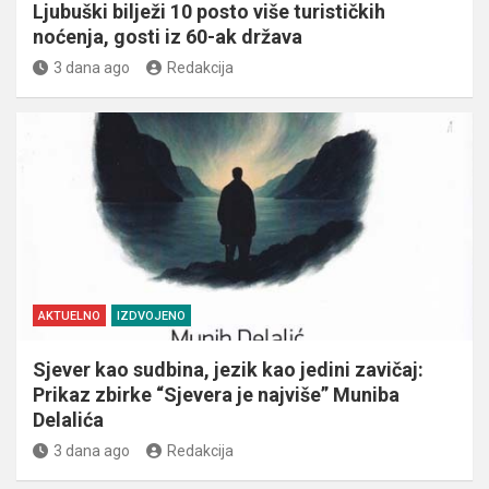
Ljubuški bilježi 10 posto više turističkih
noćenja, gosti iz 60-ak država
3 dana ago
Redakcija
AKTUELNO
IZDVOJENO
Sjever kao sudbina, jezik kao jedini zavičaj:
Prikaz zbirke “Sjevera je najviše” Muniba
Delalića
3 dana ago
Redakcija