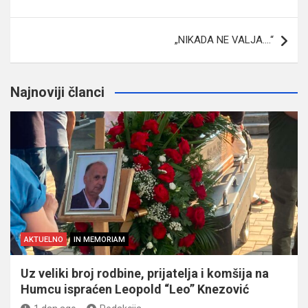
„NIKADA NE VALJA….“
Najnoviji članci
AKTUELNO
IN MEMORIAM
Uz veliki broj rodbine, prijatelja i komšija na
Humcu ispraćen Leopold “Leo” Knezović