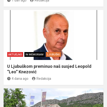
1 dan ago
Redakcija
AKTUELNO
IN MEMORIAM
LJUBUŠKI
U Ljubuškom preminuo naš susjed Leopold
“Leo” Knezović
4 dana ago
Redakcija