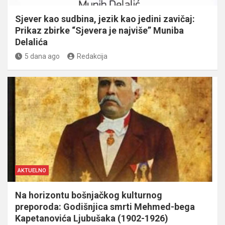
Sjever kao sudbina, jezik kao jedini zavičaj:
Prikaz zbirke “Sjevera je najviše” Muniba
Delalića
5 dana ago
Redakcija
AKTUELNO
Na horizontu bošnjačkog kulturnog
preporoda: Godišnjica smrti Mehmed-bega
Kapetanovića Ljubušaka (1902-1926)