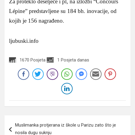
Za proteklo deseljeće i pl, na izložbi “Concours
Lépine” predstavljene su 184 bh. inovacije, od
kojih je 156 nagrađeno.
ljubuski.info
1670 Posjeta
1 Posjeta danas
Navigacija
Muslimanka protjerana iz škole u Parizu zato što je
članaka
nosila dugu suknju