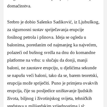
domaćinstva.
Srebro je dobio Sašenko Sadiković, iz Ljubuškog,
za sigurnosni sustav spriječavanja erupcije
fosilnog petrola i plinova. Ideja se ogleda u
balonima, poredanim od najmanjeg ka najvećem,
polazeći od bušnog svrdla na dnu do komandne
platforme na vrhu: u slučaju da donji, manji
baloni, ne zaustave erupciju, u djelićima sekunde
se napušu veći baloni, tako da se, barem teoretski,
erupcija može spriječiti. Puno je primjera ovakvih
erupcija, čije su posljedice uništavanje ljudskih
života, biljnog i životinjskog svijeta, tehničkih
sredstava u milijardskim vrijednostima i sl;