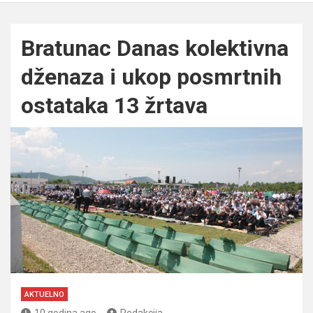
Bratunac Danas kolektivna
dženaza i ukop posmrtnih
ostataka 13 žrtava
AKTUELNO
10 godina ago
Redakcija