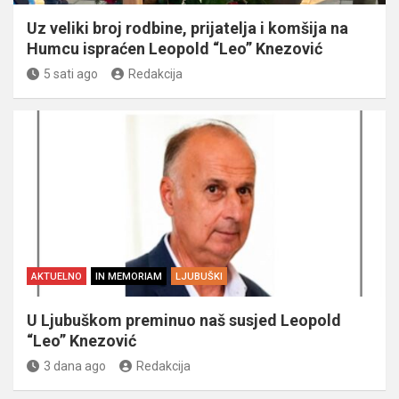
Uz veliki broj rodbine, prijatelja i komšija na
Humcu ispraćen Leopold “Leo” Knezović
5 sati ago
Redakcija
AKTUELNO
IN MEMORIAM
LJUBUŠKI
U Ljubuškom preminuo naš susjed Leopold
“Leo” Knezović
3 dana ago
Redakcija