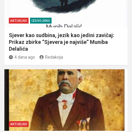
AKTUELNO
IZDVOJENO
Sjever kao sudbina, jezik kao jedini zavičaj:
Prikaz zbirke “Sjevera je najviše” Muniba
Delalića
4 dana ago
Redakcija
AKTUELNO