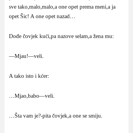
sve tako,malo,malo,a one opet prema meni,a ja
opet Šic! A one opet nazad…
Dođe čovjek kući,pa nazove selam,a žena mu:
—Mjau!—veli.
A tako isto i kćer:
…Mjao,babo—veli.
…Šta vam je?-pita čovjek,a one se smiju.