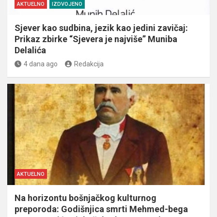
AKTUELNO
IZDVOJENO
Sjever kao sudbina, jezik kao jedini zavičaj:
Prikaz zbirke “Sjevera je najviše” Muniba
Delalića
4 dana ago
Redakcija
AKTUELNO
Na horizontu bošnjačkog kulturnog
preporoda: Godišnjica smrti Mehmed-bega