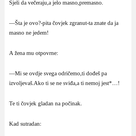
Sjeli da večeraju,a jelo masno,premasno.
—Šta je ovo?-pita čovjek zgranut-ta znate da ja
masno ne jedem!
A žena mu otpovrne:
—Mi se ovdje svega odričemo,ti dođeš pa
izvoljevaš.Ako ti se ne sviđa,a ti nemoj jest*…!
Te ti čovjek gladan na počinak.
Kad sutradan: