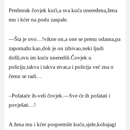
Predmrak čovjek kući,a sva kuća uneređena,žena
mu i kćer na podu zaspale.
—Šta je ovo…!vikne on,a one se prenu odasna,pa
zapomažu:kao,dok je on izbivao,neki ljudi
došli,svu im kuću uneredili.Čovjek u
policiju,takva i takva stvar,a i policija već zna o
čemu se radi…
–Pofataće ih-veli čovjek.—Sve će ih pofatati i
povješati…!
A žena mu i kćer pospremile kuću,sjele,kobajagi