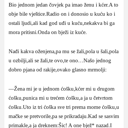
Bio jednom jedan čovjek pa imao ženu i kćer.A to
obje bile vještice.Radio on i donosio u kuću ko i
ostali ljudi,ali kad god uđi u kuću,nekakva bi ga
mora pritisni.Onda on bježi iz kuće.
Nađi kakva oženjena,pa mu se žali,pola u šali,pola
u ozbilji,ali se žali,te ovo,te ono…Našo jednog
dobro pjana od rakije,ovako glasno mrmolji:
—Žena mi je u jednom ćošku,kćer mi u drugom
ćošku,punica mi u trećem ćošku,a ja u četvrtom
ćošku.Uto iz tri ćoška sve tri prema mome ćošku,u
mačke se pretvorile,pa se prikradaju.Kad se sasvim
primakle,a ja dreknem:Šic! A one bjež* nazad.I