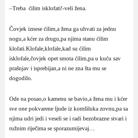
–Treba ćilim isklofati!-veli žena.
Čovjek iznese ćilim,a žena ga uhvati za jednu
nogu,a kćer za drugu,pa njima stanu ćilim
klofati.Klofale,klofale,kad su ćilim
isklofale,čovjek opet smota ćilim,pa u kuću sav
prašnjav i isprebijan,a ni ne zna šta mu se
dogodilo.
Ode na posao,o kamenu se bavio,a žena mu i kćer
sve one pokvarene ljude iz komšiluka zovnu,pa sa
njima udri jedi i veseli se i radi bezobrazne stvari i
ružnim riječima se sporazumijevaj…