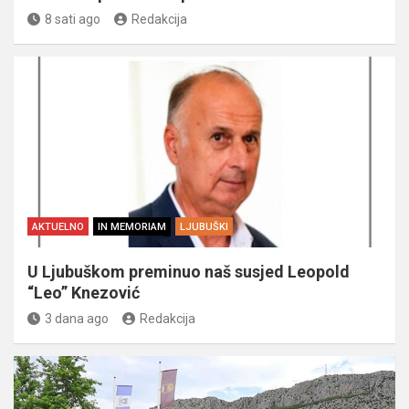
8 sati ago
Redakcija
AKTUELNO
IN MEMORIAM
LJUBUŠKI
U Ljubuškom preminuo naš susjed Leopold
“Leo” Knezović
3 dana ago
Redakcija