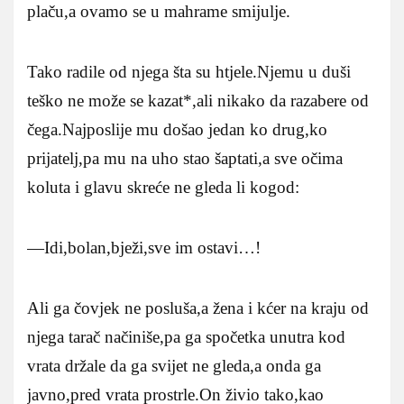
plaču,a ovamo se u mahrame smijulje.
Tako radile od njega šta su htjele.Njemu u duši
teško ne može se kazat*,ali nikako da razabere od
čega.Najposlije mu došao jedan ko drug,ko
prijatelj,pa mu na uho stao šaptati,a sve očima
koluta i glavu skreće ne gleda li kogod:
—Idi,bolan,bježi,sve im ostavi…!
Ali ga čovjek ne posluša,a žena i kćer na kraju od
njega tarač načiniše,pa ga spočetka unutra kod
vrata držale da ga svijet ne gleda,a onda ga
javno,pred vrata prostrle.On živio tako,kao