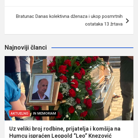
članaka
Bratunac Danas kolektivna dženaza i ukop posmrtnih
ostataka 13 žrtava
Najnoviji članci
AKTUELNO
IN MEMORIAM
Uz veliki broj rodbine, prijatelja i komšija na
Humcu ispraćen Leopold “Leo” Knezović