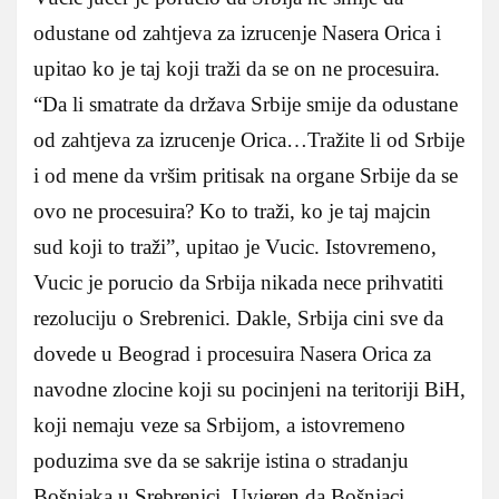
odustane od zahtjeva za izrucenje Nasera Orica i
upitao ko je taj koji traži da se on ne procesuira.
“Da li smatrate da država Srbije smije da odustane
od zahtjeva za izrucenje Orica…Tražite li od Srbije
i od mene da vršim pritisak na organe Srbije da se
ovo ne procesuira? Ko to traži, ko je taj majcin
sud koji to traži”, upitao je Vucic. Istovremeno,
Vucic je porucio da Srbija nikada nece prihvatiti
rezoluciju o Srebrenici. Dakle, Srbija cini sve da
dovede u Beograd i procesuira Nasera Orica za
navodne zlocine koji su pocinjeni na teritoriji BiH,
koji nemaju veze sa Srbijom, a istovremeno
poduzima sve da se sakrije istina o stradanju
Bošnjaka u Srebrenici. Uvjeren da Bošnjaci