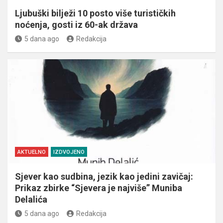
Ljubuški bilježi 10 posto više turističkih
noćenja, gosti iz 60-ak država
5 dana ago
Redakcija
AKTUELNO
IZDVOJENO
Sjever kao sudbina, jezik kao jedini zavičaj:
Prikaz zbirke “Sjevera je najviše” Muniba
Delalića
5 dana ago
Redakcija