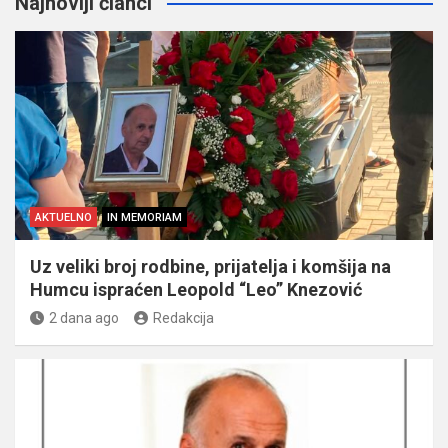
Najnoviji članci
AKTUELNO
IN MEMORIAM
Uz veliki broj rodbine, prijatelja i komšija na
Humcu ispraćen Leopold “Leo” Knezović
2 dana ago
Redakcija