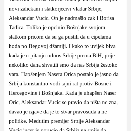
novi zalickani i slatkorjecivi vladar Srbije,
Aleksandar Vucic. On je nadmašio cak i Borisa
Tadica. Toliko je opcinio Bošnjake svojom
slatkom pricom da su ga pustili da u cipelama
hoda po Begovoj džamiji. I kako to uvijek biva
kada je u pitanju odnos Srbije prema BiH, prije
nekoliko dana shvatili smo da nas Srbija žestoko
vara. Hapšenjem Nasera Orica postalo je jasno da
Srbija konstantno vodi tajni rat protiv Bosne i
Hercegovine i Bošnjaka. Kada je uhapšen Naser
Oric, Aleksandar Vucic se pravio da ništa ne zna,
davao je izjave da je to stvar pravosuda a ne
politike. Medutim premijer Srbije Aleksandar
Vucic jucer je porucio da Srbija ne smije da