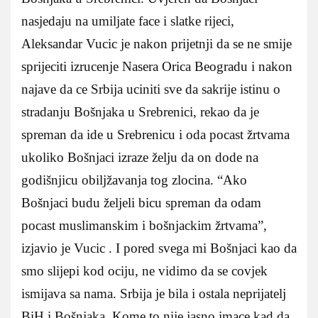
nasjedaju na umiljate face i slatke rijeci,
Aleksandar Vucic je nakon prijetnji da se ne smije
sprijeciti izrucenje Nasera Orica Beogradu i nakon
najave da ce Srbija uciniti sve da sakrije istinu o
stradanju Bošnjaka u Srebrenici, rekao da je
spreman da ide u Srebrenicu i oda pocast žrtvama
ukoliko Bošnjaci izraze želju da on dode na
godišnjicu obiljžavanja tog zlocina. “Ako
Bošnjaci budu željeli bicu spreman da odam
pocast muslimanskim i bošnjackim žrtvama”,
izjavio je Vucic . I pored svega mi Bošnjaci kao da
smo slijepi kod ociju, ne vidimo da se covjek
ismijava sa nama. Srbija je bila i ostala neprijatelj
BiH i Bošnjaka. Kome to nije jasno imace kad da