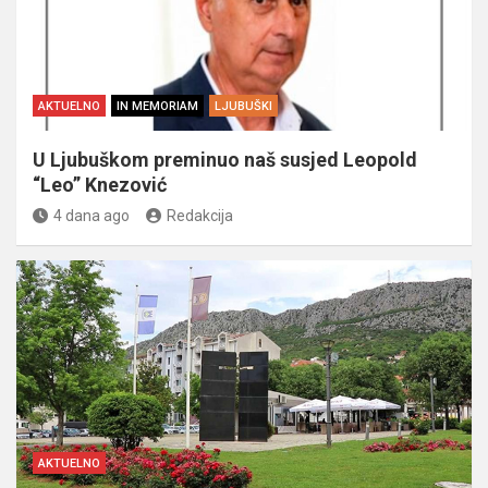
AKTUELNO
IN MEMORIAM
LJUBUŠKI
U Ljubuškom preminuo naš susjed Leopold
“Leo” Knezović
4 dana ago
Redakcija
AKTUELNO