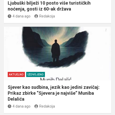
Ljubuški bilježi 10 posto više turističkih
noćenja, gosti iz 60-ak država
4 dana ago
Redakcija
AKTUELNO
IZDVOJENO
Sjever kao sudbina, jezik kao jedini zavičaj:
Prikaz zbirke “Sjevera je najviše” Muniba
Delalića
4 dana ago
Redakcija