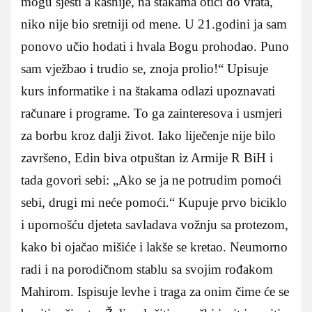
mogu sjesti a kasnije, na štakama otići do vrata,
niko nije bio sretniji od mene. U 21.godini ja sam
ponovo učio hodati i hvala Bogu prohodao. Puno
sam vježbao i trudio se, znoja prolio!“ Upisuje
kurs informatike i na štakama odlazi upoznavati
računare i programe. To ga zainteresova i usmjeri
za borbu kroz dalji život. Iako liječenje nije bilo
završeno, Edin biva otpuštan iz Armije R BiH i
tada govori sebi: „Ako se ja ne potrudim pomoći
sebi, drugi mi neće pomoći.“ Kupuje prvo biciklo
i upornošću djeteta savladava vožnju sa protezom,
kako bi ojačao mišiće i lakše se kretao. Neumorno
radi i na porodičnom stablu sa svojim rođakom
Mahirom. Ispisuje levhe i traga za onim čime će se