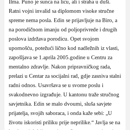
Ilma. Puno je sunca na licu, ali i straha u duši.
Ratni vojni invalid sa diplomom visoke stručne
spreme nema posla. Edin se prijavljuje na Biro, a
na porodičnom imanju od poljoprivrede i drugih
poslova izdržava porodicu. Opet svojom
upornošću, potežući lično kod nadležnih iz vlasti,
zapošljava se 1.aprila 2005.godine u Centru za
mentalno zdravlje. Nakon pripravničkog rada,
prelazi u Centar za socijalni rad, gdje zasniva stalni
radni odnos. Usavršava se u svome poslu i
svakodnevno izgrađuje. U kantonu traže stručnog
savjetnika. Edin se malo dvoumi, sluša savjete
prijatelja, svojih saboraca, i onda kaže sebi: „U
životu iskoristi priliku prije neprilike.“ Javlja se na