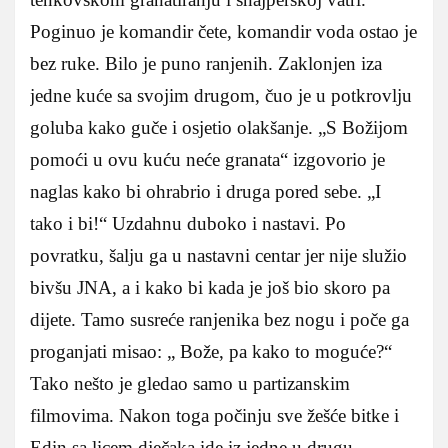
Poginuo je komandir čete, komandir voda ostao je
bez ruke. Bilo je puno ranjenih. Zaklonjen iza
jedne kuće sa svojim drugom, čuo je u potkrovlju
goluba kako guče i osjetio olakšanje. „S Božijom
pomoći u ovu kuću neće granata“ izgovorio je
naglas kako bi ohrabrio i druga pored sebe. „I
tako i bi!“ Uzdahnu duboko i nastavi. Po
povratku, šalju ga u nastavni centar jer nije služio
bivšu JNA, a i kako bi kada je još bio skoro pa
dijete. Tamo susreće ranjenika bez nogu i poče ga
proganjati misao: „ Bože, pa kako to moguće?“
Tako nešto je gledao samo u partizanskim
filmovima. Nakon toga počinju sve žešće bitke i
Edin sa licem dječaka ide iz jedne u drugu.