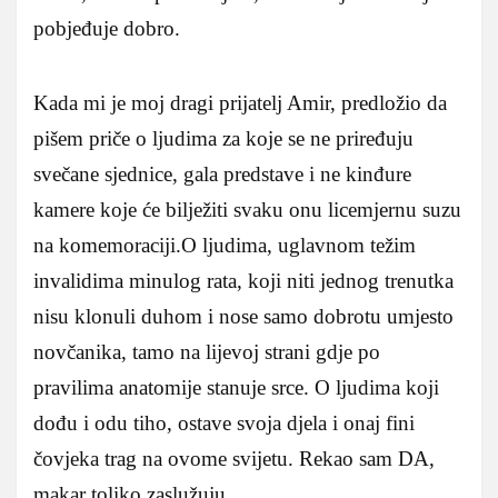
pobjeđuje dobro.
Kada mi je moj dragi prijatelj Amir, predložio da
pišem priče o ljudima za koje se ne priređuju
svečane sjednice, gala predstave i ne kinđure
kamere koje će bilježiti svaku onu licemjernu suzu
na komemoraciji.O ljudima, uglavnom težim
invalidima minulog rata, koji niti jednog trenutka
nisu klonuli duhom i nose samo dobrotu umjesto
novčanika, tamo na lijevoj strani gdje po
pravilima anatomije stanuje srce. O ljudima koji
dođu i odu tiho, ostave svoja djela i onaj fini
čovjeka trag na ovome svijetu. Rekao sam DA,
makar toliko zaslužuju.