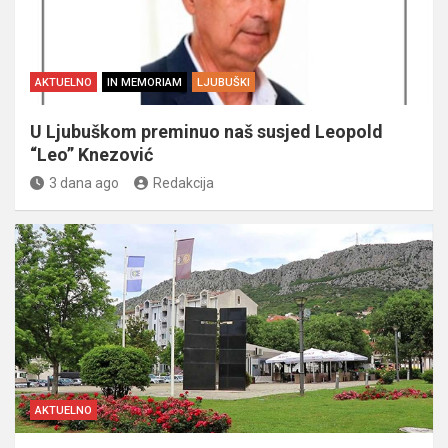
AKTUELNO
IN MEMORIAM
LJUBUŠKI
U Ljubuškom preminuo naš susjed Leopold
“Leo” Knezović
3 dana ago
Redakcija
AKTUELNO