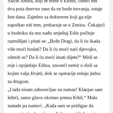
Salčin Amira, koji se brine o Edinu, čisteći mu
dva puta dnevno rane da ne bude trovanja, ostaje
šest dana. Zajedno sa doktorom koji ga nije
napuštao niti tren, prebacuje se u Zenicu. Čekajući
u hodniku da mu nađu smještaj Edin počinje
razmišljati i pitati se: „Bože Dragi, da li ću ikada
više moći hodati? Da li ću moći naći djevojku,
oženiti se? Da li ću moći imati dijete?“ Misli se
roje i opsjedaju Edina, unoseći nemir u duši sa
kojim valja živjeti, dok se operacije redaju jedna
za drugom.
„I tada nisam zaboravljao na namaz! Klanjao sam
ležeći, samo glavu okretao prema Kibli.“ Malo
zastade pa nastavi. „Kada sam se pridigao da