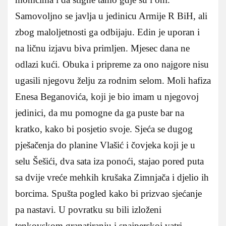
Samovoljno se javlja u jedinicu Armije R BiH, ali
zbog maloljetnosti ga odbijaju. Edin je uporan i
na ličnu izjavu biva primljen. Mjesec dana ne
odlazi kući. Obuka i pripreme za ono najgore nisu
ugasili njegovu želju za rodnim selom. Moli hafiza
Enesa Beganovića, koji je bio imam u njegovoj
jedinici, da mu pomogne da ga puste bar na
kratko, kako bi posjetio svoje. Sjeća se dugog
pješačenja do planine Vlašić i čovjeka koji je u
selu Šešići, dva sata iza ponoći, stajao pored puta
sa dvije vreće mehkih krušaka Zimnjača i djelio ih
borcima. Spušta pogled kako bi prizvao sjećanje
pa nastavi. U povratku su bili izloženi
tenkovskom granatiranju i snajperskoj vatri.