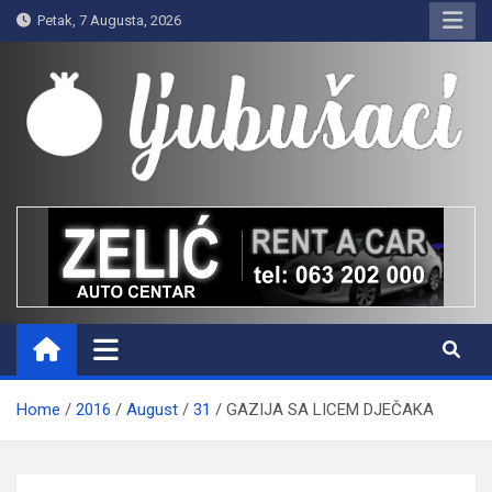
Skip
Petak, 7 Augusta, 2026
to
content
Ljubušaci
Svom voljenom gradu
Home
2016
August
31
GAZIJA SA LICEM DJEČAKA