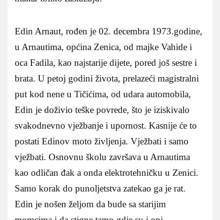
Edin Arnaut, rođen je 02. decembra 1973.godine,
u Arnautima, općina Zenica, od majke Vahide i
oca Fadila, kao najstarije dijete, pored još sestre i
brata. U petoj godini života, prelazeći magistralni
put kod nene u Tičićima, od udara automobila,
Edin je doživio teške povrede, što je iziskivalo
svakodnevno vježbanje i upornost. Kasnije će to
postati Edinov moto življenja. Vježbati i samo
vježbati. Osnovnu školu završava u Arnautima
kao odličan đak a onda elektrotehničku u Zenici.
Samo korak do punoljetstva zatekao ga je rat.
Edin je nošen željom da bude sa starijim
momcima i da stigne tamo gdje su i oni.