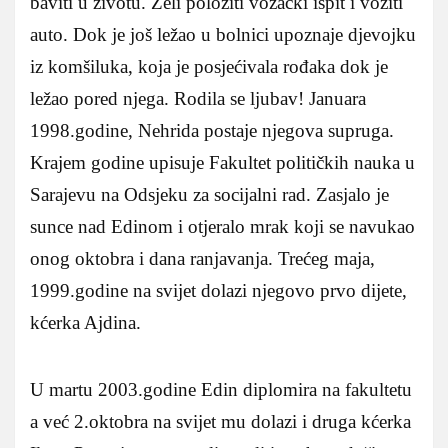
baviti u životu. Želi položiti vozački ispit i voziti
auto. Dok je još ležao u bolnici upoznaje djevojku
iz komšiluka, koja je posjećivala rođaka dok je
ležao pored njega. Rodila se ljubav! Januara
1998.godine, Nehrida postaje njegova supruga.
Krajem godine upisuje Fakultet političkih nauka u
Sarajevu na Odsjeku za socijalni rad. Zasjalo je
sunce nad Edinom i otjeralo mrak koji se navukao
onog oktobra i dana ranjavanja. Trećeg maja,
1999.godine na svijet dolazi njegovo prvo dijete,
kćerka Ajdina.
U martu 2003.godine Edin diplomira na fakultetu
a već 2.oktobra na svijet mu dolazi i druga kćerka