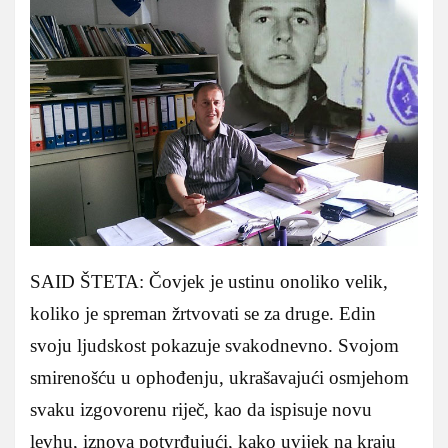
SAID ŠTETA: Čovjek je ustinu onoliko velik,
koliko je spreman žrtvovati se za druge. Edin
svoju ljudskost pokazuje svakodnevno. Svojom
smirenošću u ophođenju, ukrašavajući osmjehom
svaku izgovorenu riječ, kao da ispisuje novu
levhu, iznova potvrđujući, kako uvijek na kraju