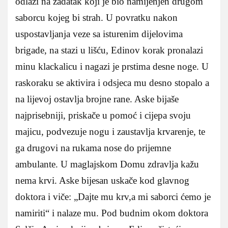
odlazi na zadatak koji je bio namijenjen drugom
saborcu kojeg bi strah. U povratku nakon
uspostavljanja veze sa isturenim dijelovima
brigade, na stazi u lišću, Edinov korak pronalazi
minu klackalicu i nagazi je prstima desne noge. U
raskoraku se aktivira i odsjeca mu desno stopalo a
na lijevoj ostavlja brojne rane. Aske bijaše
najprisebniji, priskače u pomoć i cijepa svoju
majicu, podvezuje nogu i zaustavlja krvarenje, te
ga drugovi na rukama nose do prijemne
ambulante. U maglajskom Domu zdravlja kažu
nema krvi. Aske bijesan uskače kod glavnog
doktora i viče: „Dajte mu krv,a mi saborci ćemo je
namiriti“ i nalaze mu. Pod budnim okom doktora