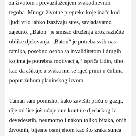
za životom i prevazilaženjem svakodnevnih
tegoba. Mnoge životne prepreke koje inače kod
ljudi vrlo lahko izazivaju stres, savladavamo
zajedno. „Baton“ je smisao druženja kroz različite
oblike djelovanja. „Baton“ je potreba svih nas
ratnika, posebno osoba sa invaliditetom i drugih
kojima je potrebna motivacija,“ ispriča Edin, tiho
kao da ašikuje a svaka mu se riječ primi u čulima
poput žubora planinskog izvora.
Taman sam pomislio, kako završiti priču o gaziji,
čije mi lice još odaje one konture dječačkog iz
devedesetih, neumorno i nakon toliko bitaka, onih
životnih, bljesne osmijehom kao što zraka sunca