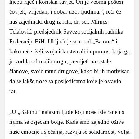
lijepu riječ i koristan savjet. On je veoma pošten
čovjek, vrijedan, i dobar uzor ljudima.“, reći će
naš zajednički drug iz rata, dr. sci. Mirnes
Telalović, predsjednik Saveza socijalnih radnika
Federacije BiH. Uključuje se u rad „Batona“ i
kako reče, želi svoja iskustva ali i upornost koja ga
je vodila od malih nogu, prenijeti na ostale
članove, svoje ratne drugove, kako bi ih motivisao
da se lakše nose sa posljedicama koje je ostavio
rat.
„U „Batonu“ nalazim ljude koji nose iste rane i s
njima se osjećam bolje. Kada smo zajedno ožive
naše emocije i sjećanja, razvija se solidarnost, volja