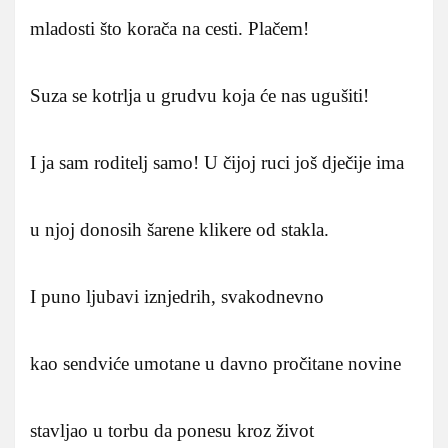
mladosti što korača na cesti. Plačem!
Suza se kotrlja u grudvu koja će nas ugušiti!
I ja sam roditelj samo! U čijoj ruci još dječije ima
u njoj donosih šarene klikere od stakla.
I puno ljubavi iznjedrih, svakodnevno
kao sendviće umotane u davno pročitane novine
stavljao u torbu da ponesu kroz život