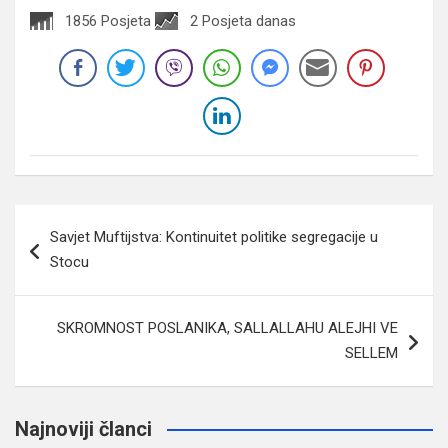
1856 Posjeta
2 Posjeta danas
Navigacija
Savjet Muftijstva: Kontinuitet politike segregacije u
članaka
Stocu
SKROMNOST POSLANIKA, SALLALLAHU ALEJHI VE
SELLEM
Najnoviji članci