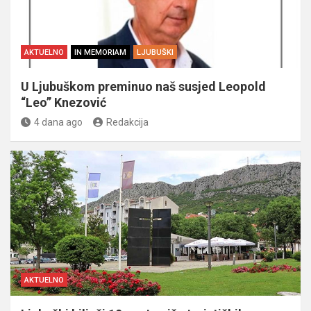
AKTUELNO
IN MEMORIAM
LJUBUŠKI
U Ljubuškom preminuo naš susjed Leopold
“Leo” Knezović
4 dana ago
Redakcija
AKTUELNO