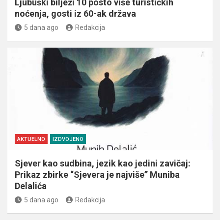
Ljubuški bilježi 10 posto više turističkih
noćenja, gosti iz 60-ak država
5 dana ago
Redakcija
AKTUELNO
IZDVOJENO
Sjever kao sudbina, jezik kao jedini zavičaj:
Prikaz zbirke “Sjevera je najviše” Muniba
Delalića
5 dana ago
Redakcija