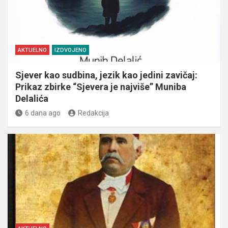
AKTUELNO
IZDVOJENO
Sjever kao sudbina, jezik kao jedini zavičaj:
Prikaz zbirke “Sjevera je najviše” Muniba
Delalića
6 dana ago
Redakcija