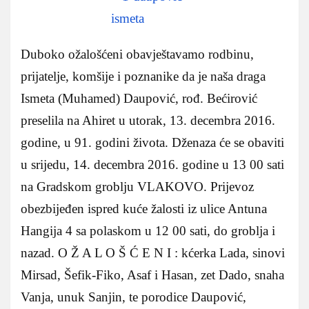
Duboko ožalošćeni obavještavamo rodbinu,
prijatelje, komšije i poznanike da je naša draga
Ismeta (Muhamed) Daupović, rođ. Bećirović
preselila na Ahiret u utorak, 13. decembra 2016.
godine, u 91. godini života. Dženaza će se obaviti
u srijedu, 14. decembra 2016. godine u 13 00 sati
na Gradskom groblju VLAKOVO. Prijevoz
obezbijeđen ispred kuće žalosti iz ulice Antuna
Hangija 4 sa polaskom u 12 00 sati, do groblja i
nazad. O Ž A L O Š Ć E N I : kćerka Lada, sinovi
Mirsad, Šefik-Fiko, Asaf i Hasan, zet Dado, snaha
Vanja, unuk Sanjin, te porodice Daupović,