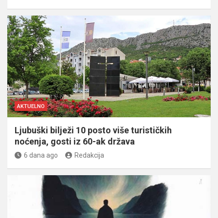
AKTUELNO
Ljubuški bilježi 10 posto više turističkih
noćenja, gosti iz 60-ak država
6 dana ago
Redakcija