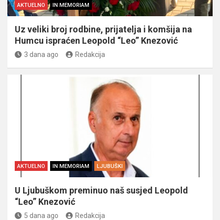
AKTUELNO
IN MEMORIAM
Uz veliki broj rodbine, prijatelja i komšija na
Humcu ispraćen Leopold “Leo” Knezović
3 dana ago
Redakcija
AKTUELNO
IN MEMORIAM
LJUBUŠKI
U Ljubuškom preminuo naš susjed Leopold
“Leo” Knezović
5 dana ago
Redakcija