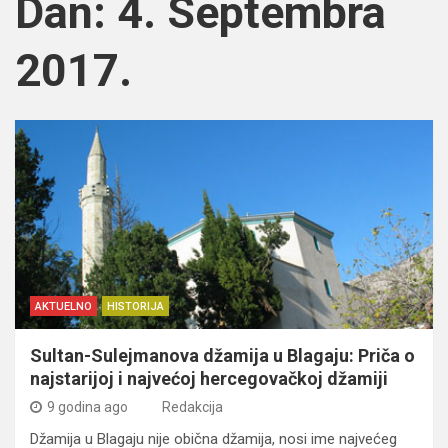
Dan:
4. Septembra
2017.
AKTUELNO
HISTORIJA
Sultan-Sulejmanova džamija u Blagaju: Priča o
najstarijoj i najvećoj hercegovačkoj džamiji
9 godina ago
Redakcija
Džamija u Blagaju nije obična džamija, nosi ime najvećeg