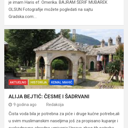
je imam Haris ef. Omerika. BAJRAM ŠERIF MUBAREK
OLSUN Fotografije možete pogledati na sajtu
Gradska.com:…
AKTUELNO
HISTORIJA
KEMAL MAHIĆ
ALIJA BEJTIĆ: ČESME I ŠADRVANI
9 godina ago
Redakcija
Čista voda bila je potrebna za piće i druge kućne potrebe,ali
u svim muslimanskim naseljima još za propisano kupanje i
svakodnevno obredno umivanje.Upravo zbog tih potreba