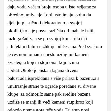
daju vodu većem broju osoba u isto vrijeme za
obredno umivanje.I oni,usto,imaju svrhu,da
djeluju plastično i dekorativno u svojoj
okolini,koja je posve različita od mahale.Iz tih
razloga šadrvan se po svojoj konstrukciji i
arhitekturi bitno razlikuje od česama.Pred svakom
je česmom omanji i nešto uzdignut kameni
kvader,na kojem stoji onaj,koji uzima
abdest.Okolo je niska i lagana drvena
balustrada,isprekidana s više prilaza k bazenu,a s
unutrašnje strane te ograde poredane su drvene
klupe za odmor.Iz same pak sredine bazena
uzdiže se manji ili veći kameni stup,kroz koji
odozdo prema gore teče voda.Taj stup nosi