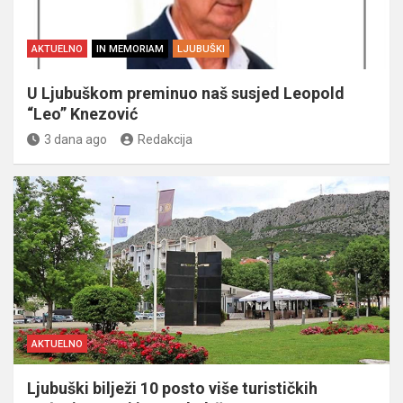
AKTUELNO
IN MEMORIAM
LJUBUŠKI
U Ljubuškom preminuo naš susjed Leopold
“Leo” Knezović
3 dana ago
Redakcija
AKTUELNO
Ljubuški bilježi 10 posto više turističkih