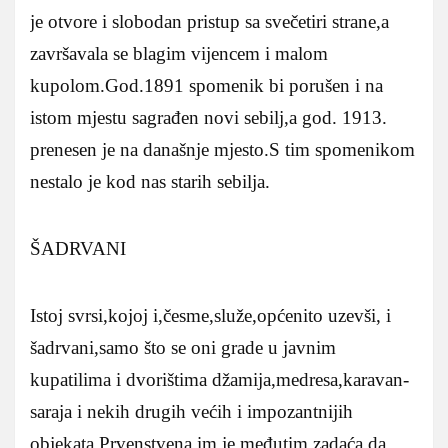
je otvore i slobodan pristup sa svečetiri strane,a
završavala se blagim vijencem i malom
kupolom.God.1891 spomenik bi porušen i na
istom mjestu sagrađen novi sebilj,a god. 1913.
prenesen je na današnje mjesto.S tim spomenikom
nestalo je kod nas starih sebilja.
ŠADRVANI
Istoj svrsi,kojoj i,česme,služe,općenito uzevši, i
šadrvani,samo što se oni grade u javnim
kupatilima i dvorištima džamija,medresa,karavan-
saraja i nekih drugih većih i impozantnijih
objekata.Prvenstvena im je,međutim,zadaća,da