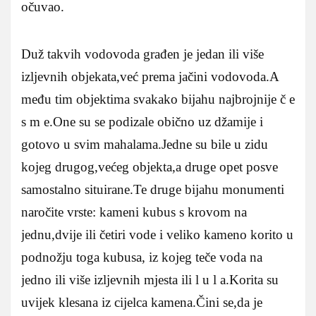
očuvao.
Duž takvih vodovoda građen je jedan ili više
izljevnih objekata,već prema jačini vodovoda.A
među tim objektima svakako bijahu najbrojnije č e
s m e.One su se podizale obično uz džamije i
gotovo u svim mahalama.Jedne su bile u zidu
kojeg drugog,većeg objekta,a druge opet posve
samostalno situirane.Te druge bijahu monumenti
naročite vrste: kameni kubus s krovom na
jednu,dvije ili četiri vode i veliko kameno korito u
podnožju toga kubusa, iz kojeg teče voda na
jedno ili više izljevnih mjesta ili l u l a.Korita su
uvijek klesana iz cijelca kamena.Čini se,da je