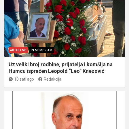
AKTUELNO
IN MEMORIAM
Uz veliki broj rodbine, prijatelja i komšija na
Humcu ispraćen Leopold “Leo” Knezović
10 sati ago
Redakcija