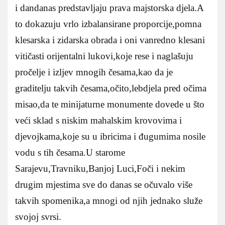
i dandanas predstavljaju prava majstorska djela.A
to dokazuju vrlo izbalansirane proporcije,pomna
klesarska i zidarska obrada i oni vanredno klesani
vitičasti orijentalni lukovi,koje rese i naglašuju
pročelje i izljev mnogih česama,kao da je
graditelju takvih česama,očito,lebdjela pred očima
misao,da te minijaturne monumente dovede u što
veći sklad s niskim mahalskim krovovima i
djevojkama,koje su u ibricima i đugumima nosile
vodu s tih česama.U starome
Sarajevu,Travniku,Banjoj Luci,Foči i nekim
drugim mjestima sve do danas se očuvalo više
takvih spomenika,a mnogi od njih jednako služe
svojoj svrsi.