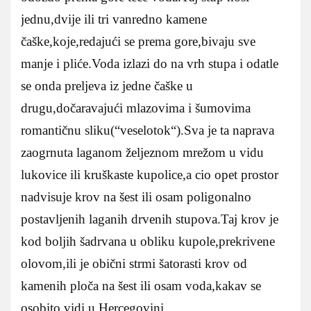
jednu,dvije ili tri vanredno kamene
čaške,koje,redajući se prema gore,bivaju sve
manje i pliće.Voda izlazi do na vrh stupa i odatle
se onda preljeva iz jedne čaške u
drugu,dočaravajući mlazovima i šumovima
romantičnu sliku(“veselotok“).Sva je ta naprava
zaogrnuta laganom željeznom mrežom u vidu
lukovice ili kruškaste kupolice,a cio opet prostor
nadvisuje krov na šest ili osam poligonalno
postavljenih laganih drvenih stupova.Taj krov je
kod boljih šadrvana u obliku kupole,prekrivene
olovom,ili je obični strmi šatorasti krov od
kamenih ploča na šest ili osam voda,kakav se
osobito vidi u Hercegovini.