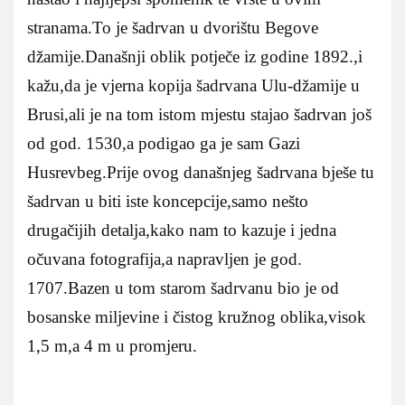
stranama.To je šadrvan u dvorištu Begove
džamije.Današnji oblik potječe iz godine 1892.,i
kažu,da je vjerna kopija šadrvana Ulu-džamije u
Brusi,ali je na tom istom mjestu stajao šadrvan još
od god. 1530,a podigao ga je sam Gazi
Husrevbeg.Prije ovog današnjeg šadrvana bješe tu
šadrvan u biti iste koncepcije,samo nešto
drugačijih detalja,kako nam to kazuje i jedna
očuvana fotografija,a napravljen je god.
1707.Bazen u tom starom šadrvanu bio je od
bosanske miljevine i čistog kružnog oblika,visok
1,5 m,a 4 m u promjeru.