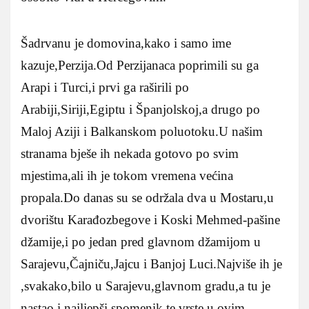
Šadrvanu je domovina,kako i samo ime
kazuje,Perzija.Od Perzijanaca poprimili su ga
Arapi i Turci,i prvi ga raširili po
Arabiji,Siriji,Egiptu i Španjolskoj,a drugo po
Maloj Aziji i Balkanskom poluotoku.U našim
stranama bješe ih nekada gotovo po svim
mjestima,ali ih je tokom vremena većina
propala.Do danas su se održala dva u Mostaru,u
dvorištu Karađozbegove i Koski Mehmed-pašine
džamije,i po jedan pred glavnom džamijom u
Sarajevu,Čajniču,Jajcu i Banjoj Luci.Najviše ih je
,svakako,bilo u Sarajevu,glavnom gradu,a tu je
nastao i najljepši spomenik te vrste u ovim