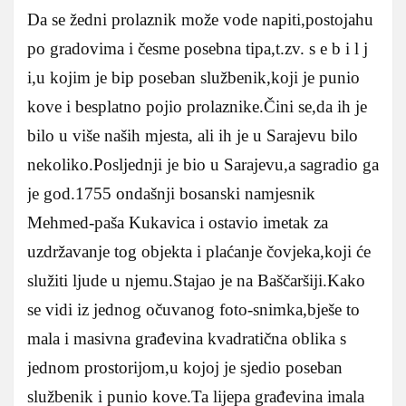
Da se žedni prolaznik može vode napiti,postojahu
po gradovima i česme posebna tipa,t.zv. s e b i l j
i,u kojim je bip poseban službenik,koji je punio
kove i besplatno pojio prolaznike.Čini se,da ih je
bilo u više naših mjesta, ali ih je u Sarajevu bilo
nekoliko.Posljednji je bio u Sarajevu,a sagradio ga
je god.1755 ondašnji bosanski namjesnik
Mehmed-paša Kukavica i ostavio imetak za
uzdržavanje tog objekta i plaćanje čovjeka,koji će
služiti ljude u njemu.Stajao je na Baščaršiji.Kako
se vidi iz jednog očuvanog foto-snimka,bješe to
mala i masivna građevina kvadratična oblika s
jednom prostorijom,u kojoj je sjedio poseban
službenik i punio kove.Ta lijepa građevina imala