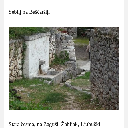
Sebilj na Baščaršiji
Stara česma, na Zaguši, Žabljak, Ljubuški