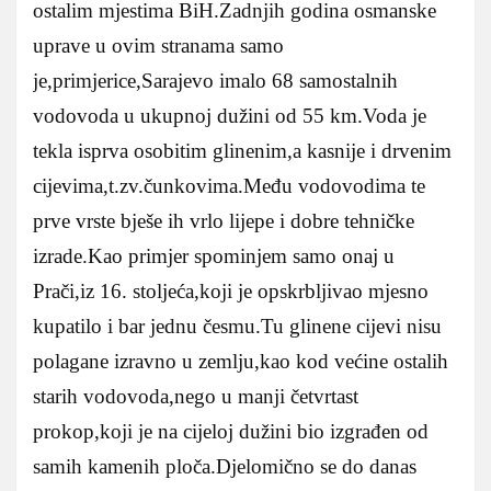
ostalim mjestima BiH.Zadnjih godina osmanske
uprave u ovim stranama samo
je,primjerice,Sarajevo imalo 68 samostalnih
vodovoda u ukupnoj dužini od 55 km.Voda je
tekla isprva osobitim glinenim,a kasnije i drvenim
cijevima,t.zv.čunkovima.Među vodovodima te
prve vrste bješe ih vrlo lijepe i dobre tehničke
izrade.Kao primjer spominjem samo onaj u
Prači,iz 16. stoljeća,koji je opskrbljivao mjesno
kupatilo i bar jednu česmu.Tu glinene cijevi nisu
polagane izravno u zemlju,kao kod većine ostalih
starih vodovoda,nego u manji četvrtast
prokop,koji je na cijeloj dužini bio izgrađen od
samih kamenih ploča.Djelomično se do danas