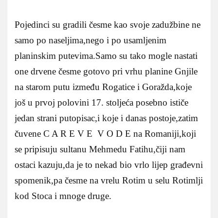
Pojedinci su gradili česme kao svoje zadužbine ne
samo po naseljima,nego i po usamljenim
planinskim putevima.Samo su tako mogle nastati
one drvene česme gotovo pri vrhu planine Gnjile
na starom putu između Rogatice i Goražda,koje
još u prvoj polovini 17. stoljeća posebno ističe
jedan strani putopisac,i koje i danas postoje,zatim
čuvene C A R E V E V O D E na Romaniji,koji
se pripisuju sultanu Mehmedu Fatihu,čiji nam
ostaci kazuju,da je to nekad bio vrlo lijep građevni
spomenik,pa česme na vrelu Rotim u selu Rotimlji
kod Stoca i mnoge druge.