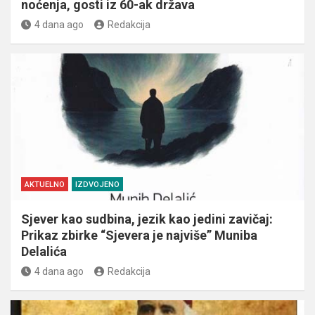
noćenja, gosti iz 60-ak država
4 dana ago
Redakcija
AKTUELNO
IZDVOJENO
Sjever kao sudbina, jezik kao jedini zavičaj:
Prikaz zbirke “Sjevera je najviše” Muniba
Delalića
4 dana ago
Redakcija