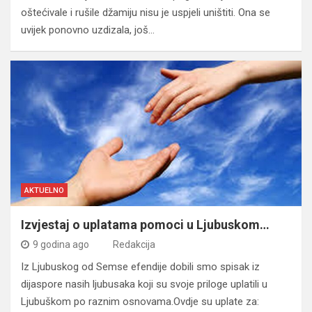
oštećivale i rušile džamiju nisu je uspjeli uništiti. Ona se
uvijek ponovno uzdizala, još…
AKTUELNO
Izvjestaj o uplatama pomoci u Ljubuskom…
9 godina ago
Redakcija
Iz Ljubuskog od Semse efendije dobili smo spisak iz
dijaspore nasih ljubusaka koji su svoje priloge uplatili u
Ljubuškom po raznim osnovama.Ovdje su uplate za: