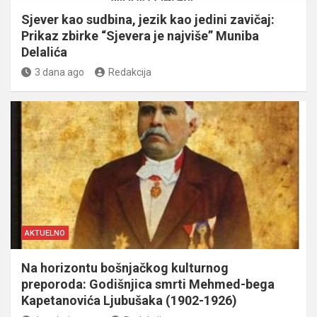
Sjever kao sudbina, jezik kao jedini zavičaj:
Prikaz zbirke “Sjevera je najviše” Muniba
Delalića
3 dana ago
Redakcija
AKTUELNO
Na horizontu bošnjačkog kulturnog
preporoda: Godišnjica smrti Mehmed-bega
Kapetanovića Ljubušaka (1902-1926)