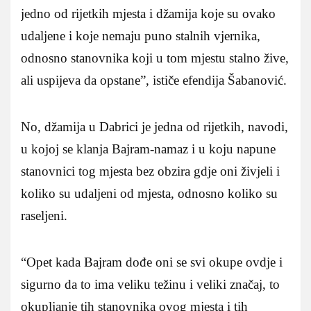
jedno od rijetkih mjesta i džamija koje su ovako
udaljene i koje nemaju puno stalnih vjernika,
odnosno stanovnika koji u tom mjestu stalno žive,
ali uspijeva da opstane”, ističe efendija Šabanović.
No, džamija u Dabrici je jedna od rijetkih, navodi,
u kojoj se klanja Bajram-namaz i u koju napune
stanovnici tog mjesta bez obzira gdje oni živjeli i
koliko su udaljeni od mjesta, odnosno koliko su
raseljeni.
“Opet kada Bajram dođe oni se svi okupe ovdje i
sigurno da to ima veliku težinu i veliki značaj, to
okupljanje tih stanovnika ovog mjesta i tih