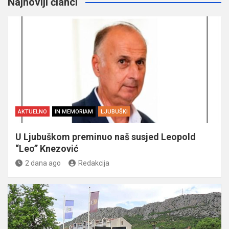
Najnoviji članci
AKTUELNO
IN MEMORIAM
LJUBUŠKI
U Ljubuškom preminuo naš susjed Leopold
“Leo” Knezović
2 dana ago
Redakcija