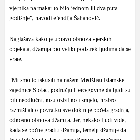
vjernika pa makar to bilo jednom ili dva puta
godišnje”, navodi efendija Šabanović.
Naglašava kako je upravo obnova vjerskih
objekata, džamija bio veliki podstrek ljudima da se
vrate.
“Mi smo to iskusili na našem Medžlisu Islamske
zajednice Stolac, području Hercegovine da ljudi su
bili neodlučni, nisu ozbiljno i smjelo, hrabro
razmišljali o povratku sve dok nije počela gradnja,
odnosno obnova džamija. Jer, nekako ljudi vide,
kada se počne graditi džamija, temelji džamije da
će tu biti života. Jer, i sama džamija je možemo