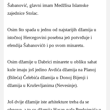
Šabanović, glavni imam Medžlisa Islamske
zajednice Stolac.
Osim što spada u jednu od najstarijih džamija u
istočnoj Hercegovini posebna jeö potvrđuje i
efendija Šabanovićö i po svom minaretu.
Osim džamije u Dabrici minarete u obliku sahat
kule imaju još jedino Avdića džamija na Planoj
(Bileća) Čelebića džamija u Donoj Bijenji i
džamija u Kruševljanima (Nevesinje).
Još dvije džamije iste arhitekture treba da se
obnove, a to su džamija Hasan-paše Predojevića u