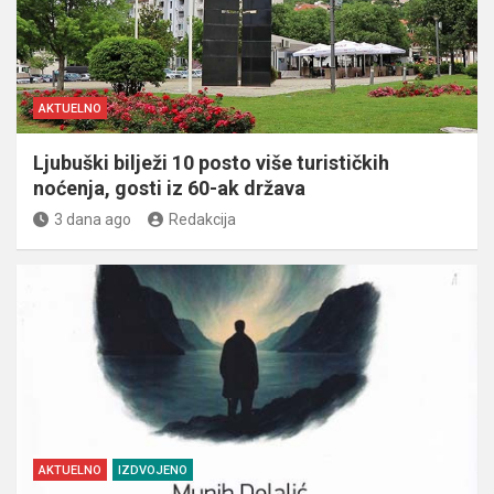
AKTUELNO
Ljubuški bilježi 10 posto više turističkih
noćenja, gosti iz 60-ak država
3 dana ago
Redakcija
AKTUELNO
IZDVOJENO