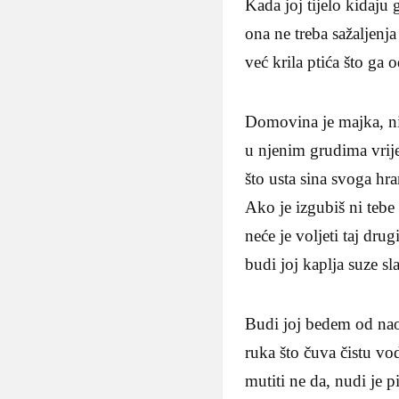
Kada joj tijelo kidaju 
ona ne treba sažaljenja
već krila ptića što ga 
Domovina je majka, n
u njenim grudima vrij
što usta sina svoga hr
Ako je izgubiš ni tebe 
neće je voljeti taj dru
budi joj kaplja suze sl
Budi joj bedem od na
ruka što čuva čistu vo
mutiti ne da, nudi je pi