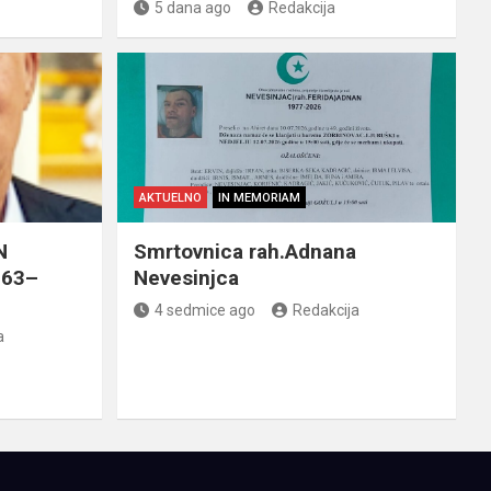
5 dana ago
Redakcija
AKTUELNO
IN MEMORIAM
N
Smrtovnica rah.Adnana
963–
Nevesinjca
4 sedmice ago
Redakcija
a