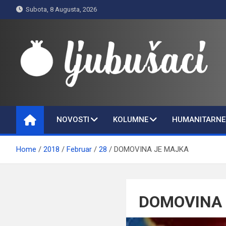
Skip
Subota, 8 Augusta, 2026
to
content
Ljubušaci
Svom voljenom gradu
NOVOSTI
KOLUMNE
HUMANITARNE 
Home
2018
Februar
28
DOMOVINA JE MAJKA
DOMOVINA 