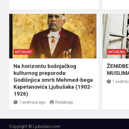
AKTUELNO
AKTUELNO
Na horizontu bošnjačkog
ŽENIDBE
kulturnog preporoda:
MUSLIMA
Godišnjica smrti Mehmed-bega
1 sedmic
Kapetanovića Ljubušaka (1902-
1926)
1 sedmica ago
Redakcija
Copyright © Ljubušaci.com