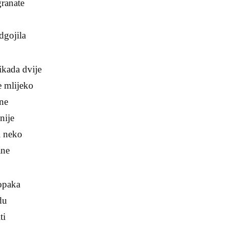
granate
odgojila
ikada dvije
e mlijeko
ane
nije
gi neko
ane
opaka
du
ti