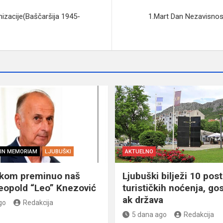
nizacije(Baščaršija 1945-
1.Mart Dan Nezavisnos
IN MEMORIAM
LJUBUŠKI
AKTUELNO
škom preminuo naš
Ljubuški bilježi 10 post
eopold “Leo” Knezović
turističkih noćenja, gos
ak država
go
Redakcija
5 dana ago
Redakcija