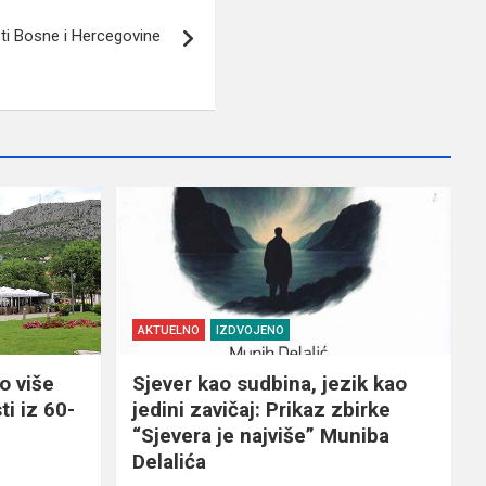
ti Bosne i Hercegovine
AKTUELNO
IZDVOJENO
o više
Sjever kao sudbina, jezik kao
ti iz 60-
jedini zavičaj: Prikaz zbirke
“Sjevera je najviše” Muniba
Delalića