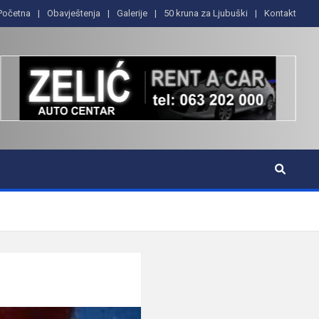
Početna
Obavještenja
Galerije
50 kruna za Ljubuški
Kontakt