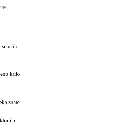
cija
 se učilo
eno krilo
eka znate
klonila