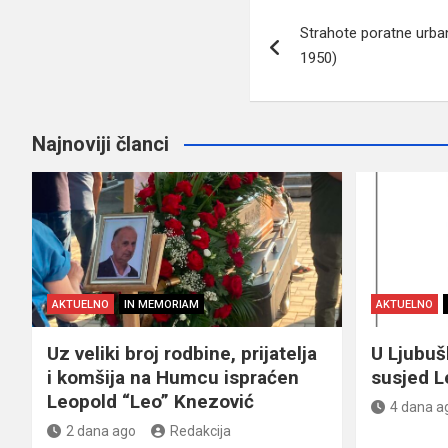
Navigacija
Strahote poratne urba
članaka
1950)
Najnoviji članci
AKTUELNO
IN MEMORIAM
AKTUELNO
Uz veliki broj rodbine, prijatelja
U Ljubu
i komšija na Humcu ispraćen
susjed L
Leopold “Leo” Knezović
4 dana a
2 dana ago
Redakcija