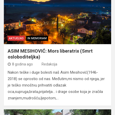
AKTUELNO
IN MEMORIAM
ASIM MESIHOVIĆ: Mors liberatrix (Smrt
osloboditeljka)
8 godina ago
Redakcija
Nakon teške i duge bolesti naš Asim Mesihović(1946-
2018) se oprostio od nas. Međutim,mi nismo od njega, jer
je teško mnoštvu prihvatiti odlazak
oca,supruga,brata,prijatelja… i drage osobe koja je zračila
znanjem,mudrošću,ljepotom,…