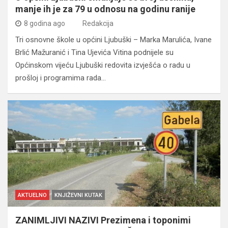
manje ih je za 79 u odnosu na godinu ranije
8 godina ago
Redakcija
Tri osnovne škole u općini Ljubuški – Marka Marulića, Ivane
Brlić Mažuranić i Tina Ujevića Vitina podnijele su
Općinskom vijeću Ljubuški redovita izvješća o radu u
prošloj i programima rada…
AKTUELNO
KNJIŽEVNI KUTAK
ZANIMLJIVI NAZIVI Prezimena i toponimi