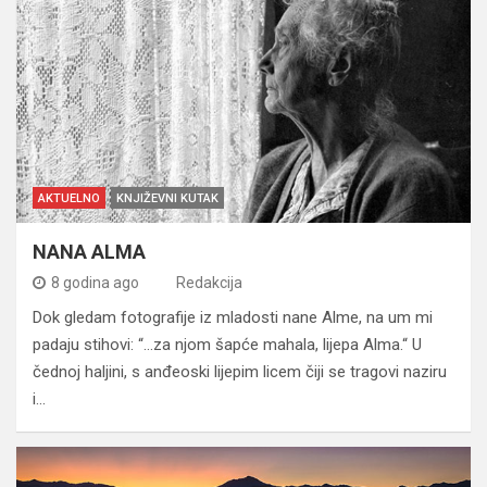
AKTUELNO
KNJIŽEVNI KUTAK
NANA ALMA
8 godina ago
Redakcija
Dok gledam fotografije iz mladosti nane Alme, na um mi
padaju stihovi: “…za njom šapće mahala, lijepa Alma.“ U
čednoj haljini, s anđeoski lijepim licem čiji se tragovi naziru
i…