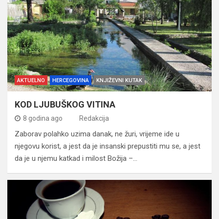
AKTUELNO
HERCEGOVINA
KNJIŽEVNI KUTAK
KOD LJUBUŠKOG VITINA
8 godina ago
Redakcija
Zaborav polahko uzima danak, ne žuri, vrijeme ide u
njegovu korist, a jest da je insanski prepustiti mu se, a jest
da je u njemu katkad i milost Božija –…