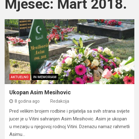
Mjesec:
Mart 2018.
AKTUELNO
IN MEMORIAM
Ukopan Asim Mesihovic
8 godina ago
Redakcija
Pred velikim brojem rodbine i prijatelja sa svih strana svijete
jucer je u Vitini sahranjen Asim Mesihovic. Asim je ukopan
u mezarju u njegovoj rodnoj Vitini. Dzenazu namaz rahmetli
Asimu…