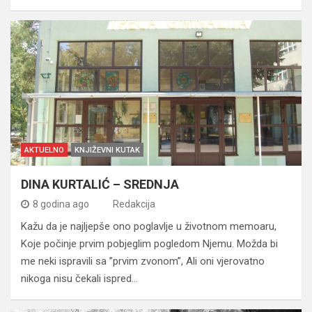
AKTUELNO
KNJIŽEVNI KUTAK
DINA KURTALIĆ – SREDNJA
8 godina ago
Redakcija
Kažu da je najljepše ono poglavlje u životnom memoaru,
Koje počinje prvim pobjeglim pogledom Njemu. Možda bi
me neki ispravili sa ”prvim zvonom”, Ali oni vjerovatno
nikoga nisu čekali ispred…