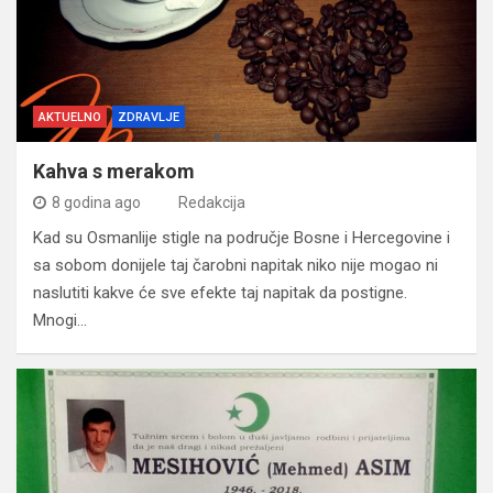
AKTUELNO
ZDRAVLJE
Kahva s merakom
8 godina ago
Redakcija
Kad su Osmanlije stigle na područje Bosne i Hercegovine i
sa sobom donijele taj čarobni napitak niko nije mogao ni
naslutiti kakve će sve efekte taj napitak da postigne.
Mnogi…