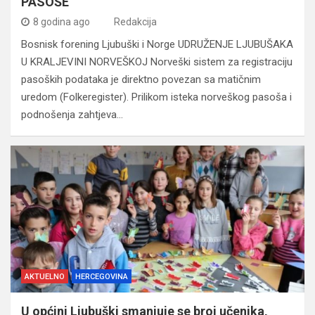
PASOŠE
8 godina ago
Redakcija
Bosnisk forening Ljubuški i Norge UDRUŽENJE LJUBUŠAKA
U KRALJEVINI NORVEŠKOJ Norveški sistem za registraciju
pasoških podataka je direktno povezan sa matičnim
uredom (Folkeregister). Prilikom isteka norveškog pasoša i
podnošenja zahtjeva…
AKTUELNO
HERCEGOVINA
U općini Ljubuški smanjuje se broj učenika,