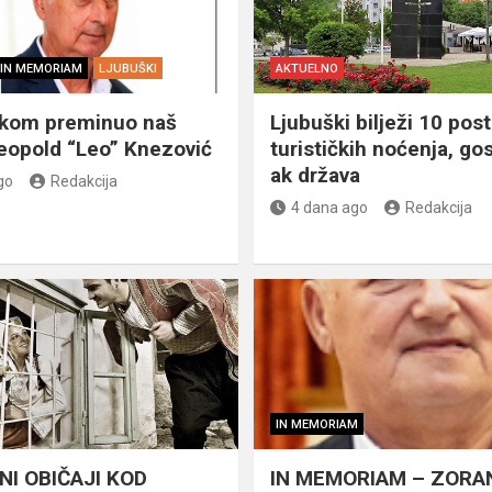
IN MEMORIAM
LJUBUŠKI
AKTUELNO
škom preminuo naš
Ljubuški bilježi 10 post
eopold “Leo” Knezović
turističkih noćenja, gos
ak država
go
Redakcija
4 dana ago
Redakcija
IN MEMORIAM
NI OBIČAJI KOD
IN MEMORIAM – ZORA