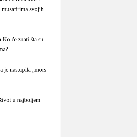
ao musafirima svojih
.Ko će znati šta su
ama?
a je nastupila „mors
 život u najboljem