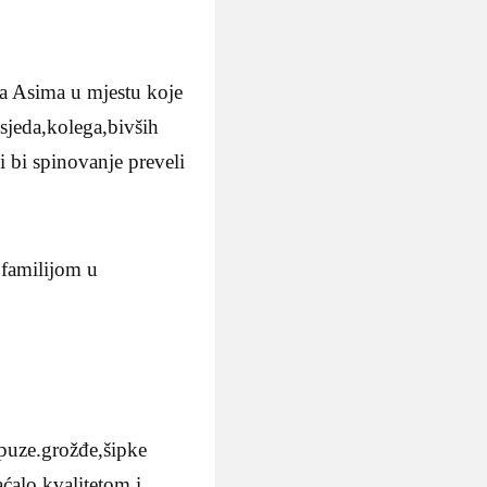
a Asima u mjestu koje
sjeda,kolega,bivših
di bi spinovanje preveli
 familijom u
rpuze.grožđe,šipke
aćalo kvalitetom i