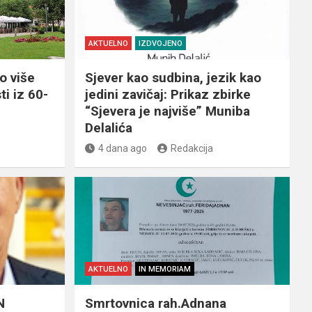
AKTUELNO
IZDVOJENO
o više
Sjever kao sudbina, jezik kao
ti iz 60-
jedini zavičaj: Prikaz zbirke
“Sjevera je najviše” Muniba
Delalića
4 dana ago
Redakcija
AKTUELNO
IN MEMORIAM
N
Smrtovnica rah.Adnana