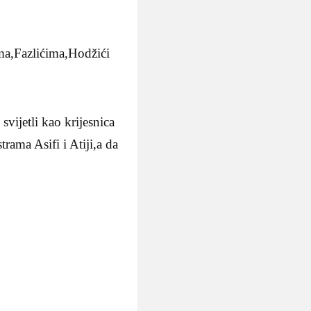
a,Fazlićima,Hodžići
vijetli kao krijesnica
rama Asifi i Atiji,a da