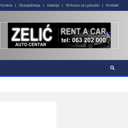
Početna
Obavještenja
Galerije
50 kruna za Ljubuški
Kontakt