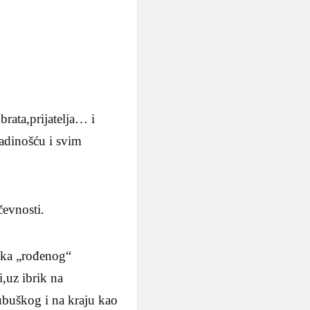
rata,prijatelja… i
radinošću i svim
čevnosti.
ika „rođenog“
,uz ibrik na
ubuškog i na kraju kao