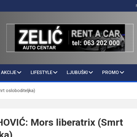
AKCIJE
LIFESTYLE
LJUBUŠKI
PROMO
rt osloboditeljka)
VIĆ: Mors liberatrix (Smrt
ka)