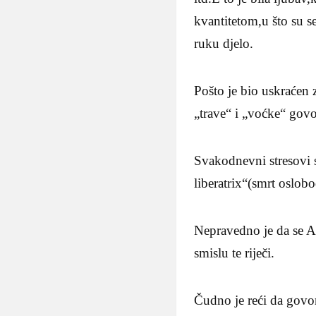
kvantitetom,u što su se
ruku djelo.
Pošto je bio uskraćen 
„trave“ i „voćke“ gov
Svakodnevni stresovi s
liberatrix“(smrt oslob
Nepravedno je da se As
smislu te riječi.
Čudno je reći da gov