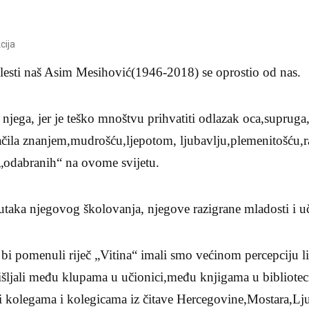
cija
lesti naš Asim Mesihović(1946-2018) se oprostio od nas.
ega, jer je teško mnoštvu prihvatiti odlazak oca,supruga,b
račila znanjem,mudrošću,ljepotom, ljubavlju,plemenitošću,
„odabranih“ na ovome svijetu.
utaka njegovog školovanja, njegove razigrane mladosti i u
bi pomenuli riječ „Vitina“ imali smo većinom percepciju l
ljali među klupama u učionici,među knjigama u biblioteci
 i kolegama i kolegicama iz čitave Hercegovine,Mostara,Lj