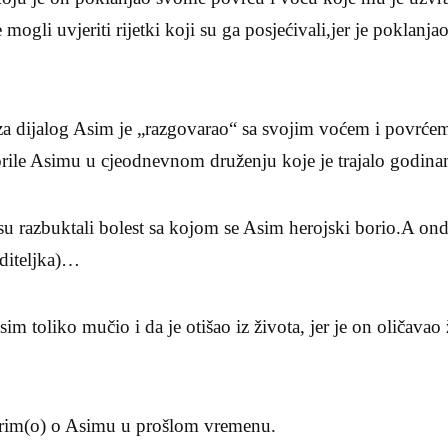
 mogli uvjeriti rijetki koji su ga posjećivali,jer je poklanj
za dijalog Asim je „razgovarao“ sa svojim voćem i povrćem
orile Asimu u cjeodnevnom druženju koje je trajalo godin
u razbuktali bolest sa kojom se Asim herojski borio.A ond
oditeljka)…
im toliko mučio i da je otišao iz života, jer je on oličavao
orim(o) o Asimu u prošlom vremenu.