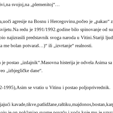
jivi,na svojoj,na „plemenitoj“…
,uoči agresije na Bosnu i Hercegovinu,počeo je „pakao“ z
 svijetu.Na redu je 1991/1992.godine bilo spinovanje od su
io najizrasili predstavnik svoga naroda u Vitini.Stariji lju
ta me bolan potvaraš…)“ ili „izvrtanje“ realnosti.
je postao „izdajnik“.Masovna histerija je odvela Asima sa
eo „izbjegličke dane“.
2-1995),Asim se vratio u Vitinu i postao poljoprivrednik.
ajajući kavade,tikve,patlidžane,raštiku,majdonos,bostan,ka
v,koju je on poklanjao svome povrću i voću koje mu je uzvr