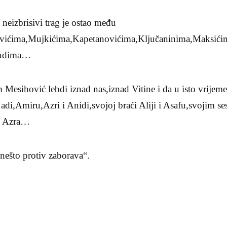
 neizbrisivi trag je ostao među
vićima,Mujkićima,Kapetanovićima,Ključaninima,Maksićim
ljudima…
Mesihović lebdi iznad nas,iznad Vitine i da u isto vrijeme s
di,Amiru,Azri i Anidi,svojoj braći Aliji i Asafu,svojim sest
ra Azra…
nešto protiv zaborava“.