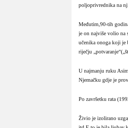
poljoprivrednika na n
Međutim,90-tih godina
je on najviše volio na
učenika onoga koji je b
riječju „potvaranje“(„š
U najmanju ruku Asim 
Njemačku gdje je prov
Po završetku rata (199
Živio je izolirano uzg
itd.E to je bila ljuba