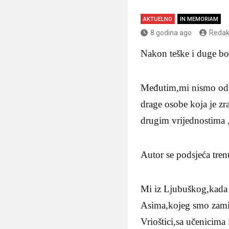
AKTUELNO
IN MEMORIAM
8 godina ago
Redak
Nakon teške i duge bo
Međutim,mi nismo od nj
drage osobe koja je z
drugim vrijednostima 
Autor se podsjeća tren
Mi iz Ljubuškog,kada 
Asima,kojeg smo zamiš
Vrioštici,sa učenicima