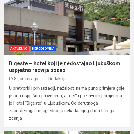
AKTUELNO
HERCEGOVINA
Bigeste – hotel koji je nedostajao Ljubuškom
uspješno razvija posao
8 godina ago
Redakcija
U pretvorbi i privatizaciji, nažalost, nema puno primjera gdje
je ona uspješno provedena, a među pozitivnim primjerima
je Hotel “Bigeste” u Ljubuškom. Od derutnoga,
zapuštenoga i neuglednoga nekadašnjega hotelskoga
zdanja,…