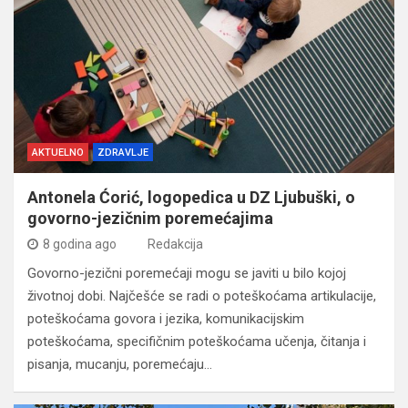
AKTUELNO
ZDRAVLJE
Antonela Ćorić, logopedica u DZ Ljubuški, o
govorno-jezičnim poremećajima
8 godina ago
Redakcija
Govorno-jezični poremećaji mogu se javiti u bilo kojoj
životnoj dobi. Najčešće se radi o poteškoćama artikulacije,
poteškoćama govora i jezika, komunikacijskim
poteškoćama, specifičnim poteškoćama učenja, čitanja i
pisanja, mucanju, poremećaju…