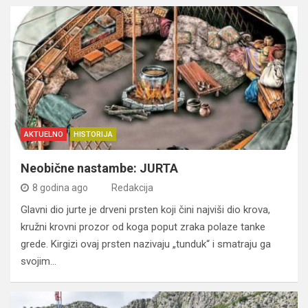
AKTUELNO
HISTORIJA
Neobične nastambe: JURTA
8 godina ago
Redakcija
Glavni dio jurte je drveni prsten koji čini najviši dio krova,
kružni krovni prozor od koga poput zraka polaze tanke
grede. Kirgizi ovaj prsten nazivaju „tunduk“ i smatraju ga
svojim…