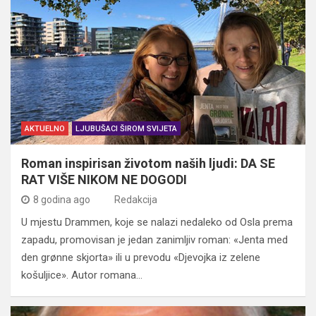
AKTUELNO
LJUBUŠACI ŠIROM SVIJETA
Roman inspirisan životom naših ljudi: DA SE
RAT VIŠE NIKOM NE DOGODI
8 godina ago
Redakcija
U mjestu Drammen, koje se nalazi nedaleko od Osla prema
zapadu, promovisan je jedan zanimljiv roman: «Jenta med
den grønne skjorta» ili u prevodu «Djevojka iz zelene
košuljice». Autor romana…