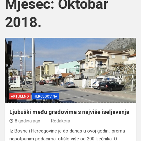
Mjesec:
Oktobar
2018.
AKTUELNO
HERCEGOVINA
Ljubuški među gradovima s najviše iseljavanja
8 godina ago
Redakcija
Iz Bosne i Hercegovine je do danas u ovoj godini, prema
nepotpunim podacima, otišlo više od 200 liječnika. O