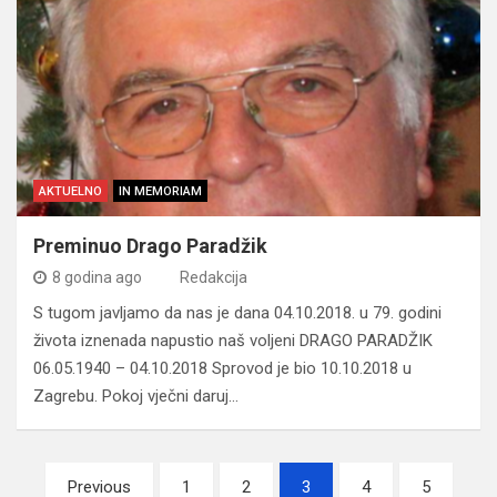
AKTUELNO
IN MEMORIAM
Preminuo Drago Paradžik
8 godina ago
Redakcija
S tugom javljamo da nas je dana 04.10.2018. u 79. godini
života iznenada napustio naš voljeni DRAGO PARADŽIK
06.05.1940 – 04.10.2018 Sprovod je bio 10.10.2018 u
Zagrebu. Pokoj vječni daruj…
Navigacija
Previous
1
2
3
4
5