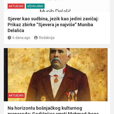
AKTUELNO
IZDVOJENO
Sjever kao sudbina, jezik kao jedini zavičaj:
Prikaz zbirke “Sjevera je najviše” Muniba
Delalića
6 dana ago
Redakcija
AKTUELNO
Na horizontu bošnjačkog kulturnog
preporoda: Godišnjica smrti Mehmed-bega