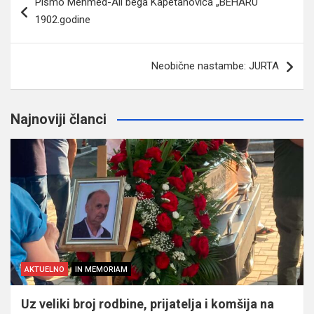
Pismo Mehmed-Ali bega Kapetanovića „BEHARU“
članaka
1902.godine
Neobične nastambe: JURTA
Najnoviji članci
AKTUELNO
IN MEMORIAM
Uz veliki broj rodbine, prijatelja i komšija na