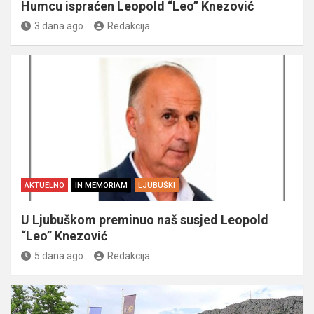
Humcu ispraćen Leopold “Leo” Knezović
3 dana ago
Redakcija
AKTUELNO
IN MEMORIAM
LJUBUŠKI
U Ljubuškom preminuo naš susjed Leopold
“Leo” Knezović
5 dana ago
Redakcija