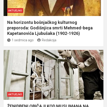
AKTUELNO
Na horizontu bošnjačkog kulturnog
preporoda: Godišnjica smrti Mehmed-bega
Kapetanovića Ljubušaka (1902-1926)
1 sedmica ago
Redakcija
AKTUELNO
ŽENIDBENI OBIČAJI KOD MUSLIMANA NA