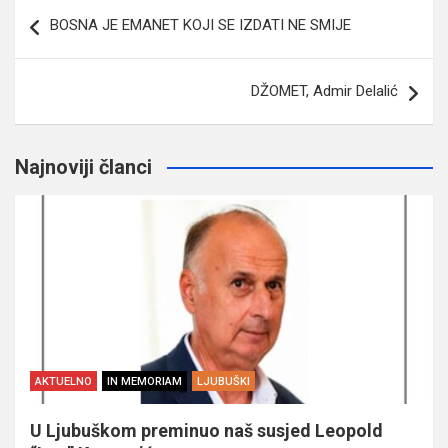
Navigacija
BOSNA JE EMANET KOJI SE IZDATI NE SMIJE
članaka
DŽOMET, Admir Delalić
Najnoviji članci
AKTUELNO
IN MEMORIAM
LJUBUŠKI
U Ljubuškom preminuo naš susjed Leopold