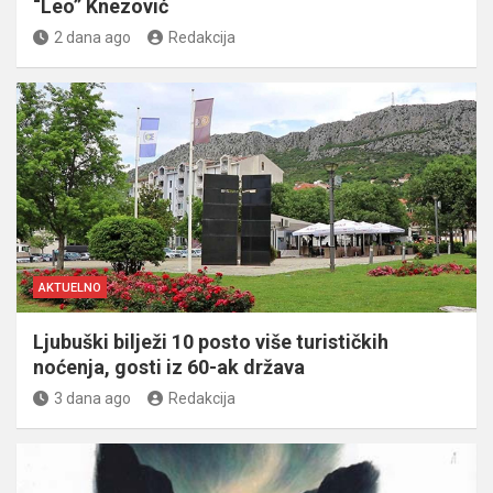
“Leo” Knezović
2 dana ago
Redakcija
AKTUELNO
Ljubuški bilježi 10 posto više turističkih
noćenja, gosti iz 60-ak država
3 dana ago
Redakcija