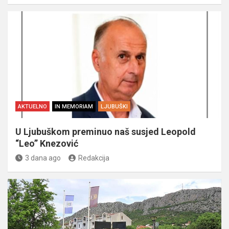
AKTUELNO
IN MEMORIAM
LJUBUŠKI
U Ljubuškom preminuo naš susjed Leopold
“Leo” Knezović
3 dana ago
Redakcija