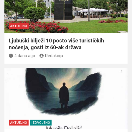
AKTUELNO
Ljubuški bilježi 10 posto više turističkih
noćenja, gosti iz 60-ak država
4 dana ago
Redakcija
AKTUELNO
IZDVOJENO