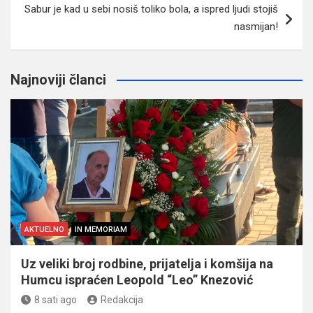
Sabur je kad u sebi nosiš toliko bola, a ispred ljudi stojiš
nasmijan!
Najnoviji članci
AKTUELNO
IN MEMORIAM
Uz veliki broj rodbine, prijatelja i komšija na
Humcu ispraćen Leopold “Leo” Knezović
8 sati ago
Redakcija