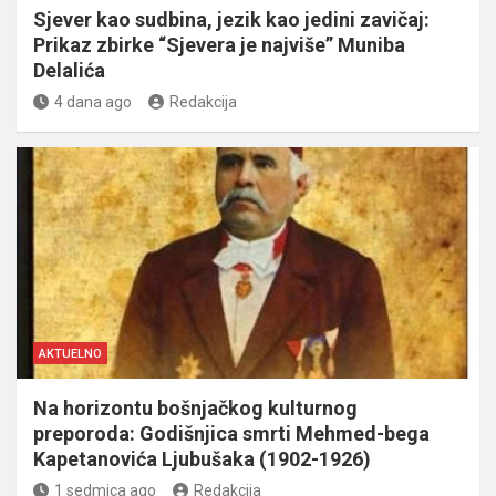
Sjever kao sudbina, jezik kao jedini zavičaj:
Prikaz zbirke “Sjevera je najviše” Muniba
Delalića
4 dana ago
Redakcija
AKTUELNO
Na horizontu bošnjačkog kulturnog
preporoda: Godišnjica smrti Mehmed-bega
Kapetanovića Ljubušaka (1902-1926)
1 sedmica ago
Redakcija