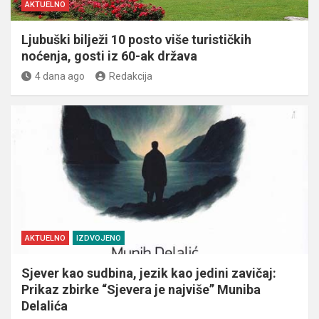
AKTUELNO
Ljubuški bilježi 10 posto više turističkih
noćenja, gosti iz 60-ak država
4 dana ago
Redakcija
AKTUELNO
IZDVOJENO
Sjever kao sudbina, jezik kao jedini zavičaj:
Prikaz zbirke “Sjevera je najviše” Muniba
Delalića