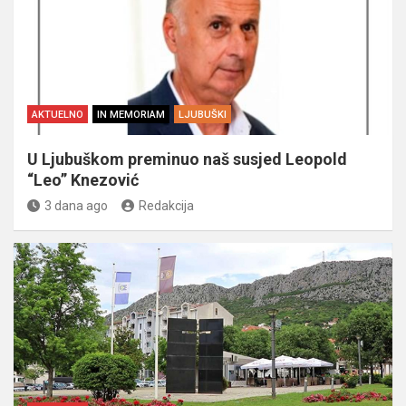
AKTUELNO
IN MEMORIAM
LJUBUŠKI
U Ljubuškom preminuo naš susjed Leopold
“Leo” Knezović
3 dana ago
Redakcija