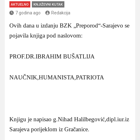
AKTUELNO
KNJIŽEVNI KUTAK
7 godina ago
Redakcija
Ovih dana u izdanju BZK „Preporod“-Sarajevo se
pojavila knjiga pod naslovom:
PROF.DR.IBRAHIM BUŠATLIJA
NAUČNIK,HUMANISTA,PATRIOTA
Knjigu je napisao g.Nihad Halilbegović,dipl.iur.iz
Sarajeva porijeklom iz Gračanice.