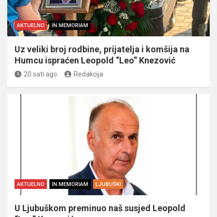
AKTUELNO
IN MEMORIAM
Uz veliki broj rodbine, prijatelja i komšija na
Humcu ispraćen Leopold “Leo” Knezović
20 sati ago
Redakcija
AKTUELNO
IN MEMORIAM
LJUBUŠKI
U Ljubuškom preminuo naš susjed Leopold