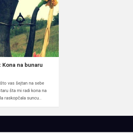
: Kona na bunaru
 što vas šejtan na sebe
taru šta mi radi kona na
ela raskopčala suncu…