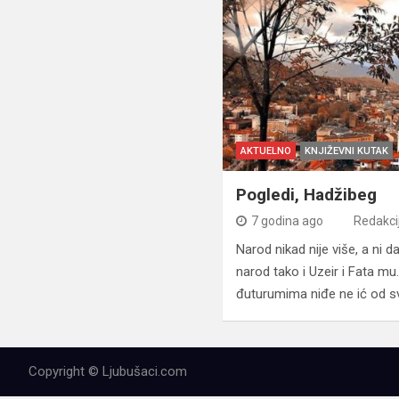
AKTUELNO
KNJIŽEVNI KUTAK
Pogledi, Hadžibeg
7 godina ago
Redakci
Narod nikad nije više, a ni d
narod tako i Uzeir i Fata mu.
đuturumima niđe ne ić od s
Copyright © Ljubušaci.com