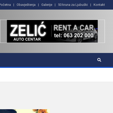
Početna
Obavještenja
Galerije
50 kruna za Ljubuški
Kontakt