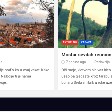
AKTUELNO
ZABAVA
Mostar sevdah reunion
ja
7 godina ago
Redakcija
alje hod'o ko u ovaj vakat. Kako
Oči moje, kletvom bih vas kleo
 Najbolje ti je nama
uzeo pa gledaste kroz tarabu s
voje…
bunaru Srebren ibrik u ruke uz